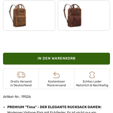
bergamo - braun
luino - braun
IN DEN WARENKORB
Gratis Versand
Kostenloser
Echtes Leder
in Deutschland
Rückversand
Natürlich & Nachhaltig
Artikel-Nr.: 19526
PREMIUM "Tima" - DER ELEGANTE RUCKSACK DAMEN:
Moderner Vintage Flair mit Echtleder. Es ist nicht nur ein