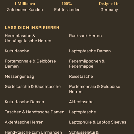
1 Millionen
100%
Designed in
Zufriedene Kunden
Echtes Leder
Germany
LASS DICH INSPIRIEREN
Herrentasche &
Rucksack Herren
Umhängetasche Herren
Kulturtasche
Laptoptasche Damen
Portemonnaie & Geldbörse
Federmäppchen &
Damen
Federmappe
Messenger Bag
Reisetasche
Gürteltasche & Bauchtasche
Portemonnaie & Geldbörse
Herren
Kulturtasche Damen
Aktentasche
Taschen & Handtasche Damen
Laptoptasche
Aktentasche Herren
Laptophülle & Laptop Sleeves
Handytasche zum Umhängen
Schlüsseletui &