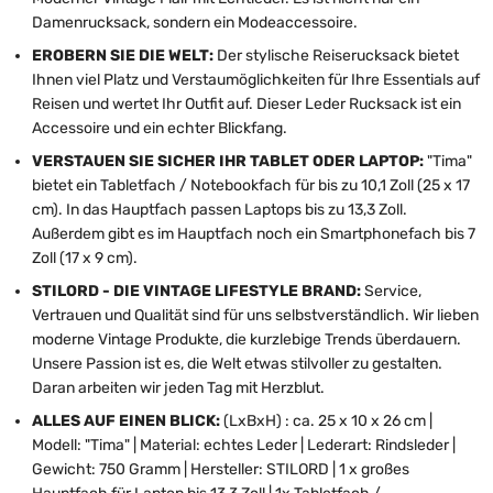
Damenrucksack, sondern ein Modeaccessoire.
EROBERN SIE DIE WELT:
Der stylische Reiserucksack bietet
Ihnen viel Platz und Verstaumöglichkeiten für Ihre Essentials auf
Reisen und wertet Ihr Outfit auf. Dieser Leder Rucksack ist ein
Accessoire und ein echter Blickfang.
VERSTAUEN SIE SICHER IHR TABLET ODER LAPTOP:
"Tima"
bietet ein Tabletfach / Notebookfach für bis zu 10,1 Zoll (25 x 17
cm). In das Hauptfach passen Laptops bis zu 13,3 Zoll.
Außerdem gibt es im Hauptfach noch ein Smartphonefach bis 7
Zoll (17 x 9 cm).
STILORD - DIE VINTAGE LIFESTYLE BRAND:
Service,
Vertrauen und Qualität sind für uns selbstverständlich. Wir lieben
moderne Vintage Produkte, die kurzlebige Trends überdauern.
Unsere Passion ist es, die Welt etwas stilvoller zu gestalten.
Daran arbeiten wir jeden Tag mit Herzblut.
ALLES AUF EINEN BLICK:
(LxBxH) : ca. 25 x 10 x 26 cm |
Modell: "Tima" | Material: echtes Leder | Lederart: Rindsleder |
Gewicht: 750 Gramm | Hersteller: STILORD | 1 x großes