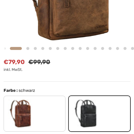
Verkaufspreis
Normaler Preis
€79,90
€99,90
inkl. MwSt.
Farbe :
schwarz
salerno - braun
schwarz