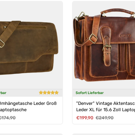
rbar
Sofort Lieferbar
Umhängetasche Leder Groß
"Denver" Vintage Aktentas
 Laptoptasche
Leder XL für 15.6 Zoll Lapto
reis
Normaler Preis
Verkaufspreis
Normaler Preis
€174,90
€199,90
€249,90