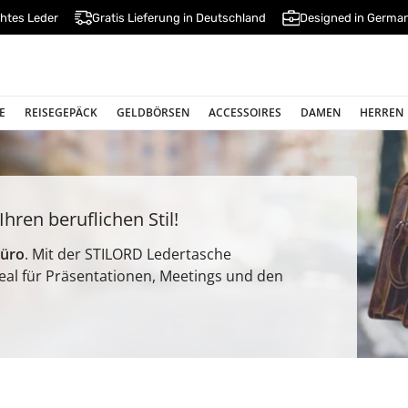
htes Leder
Gratis Lieferung in Deutschland
Designed in Germa
E
REISEGEPÄCK
GELDBÖRSEN
ACCESSOIRES
DAMEN
HERREN
hren beruflichen Stil!
Büro
. Mit der STILORD Ledertasche
deal für Präsentationen, Meetings und den