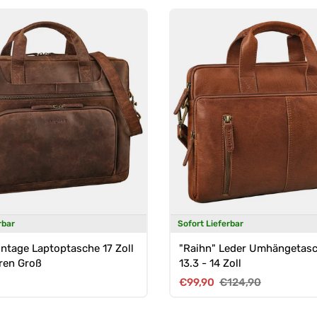
rbar
Sofort Lieferbar
intage Laptoptasche 17 Zoll
"Raihn" Leder Umhängetasc
ren Groß
13.3 - 14 Zoll
Preis
Verkaufspreis
Normaler Preis
€99,90
€124,90