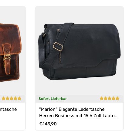
Sofort Lieferbar
entasche
"Marlon" Elegante Ledertasche
Herren Business mit 15.6 Zoll Laptop-
Fach
Normaler Preis
€149,90