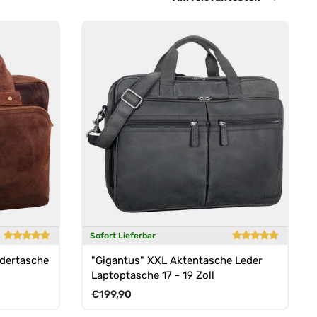
Sofort Lieferbar
edertasche
"Gigantus" XXL Aktentasche Leder
Laptoptasche 17 - 19 Zoll
Normaler Preis
€199,90