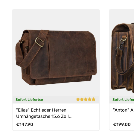
Sofort Lieferbar
Sofort Liefe
"Elias" Echtleder Herren
"Anton" A
Umhängetasche 15,6 Zoll
Businesstasche Leder
Normaler Preis
Normaler 
€147,90
€199,00