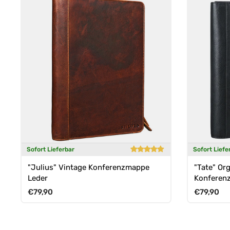
Sofort Lieferbar
Sofort Liefe
"Julius" Vintage Konferenzmappe
"Tate" Or
Leder
Konferen
Reißversc
Normaler Preis
Normaler 
€79,90
€79,90