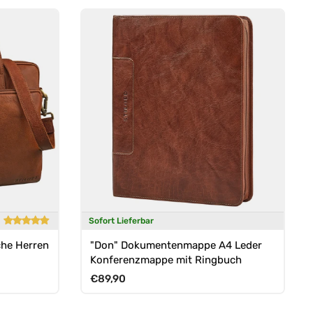
Sofort Lieferbar
he Herren
"Don" Dokumentenmappe A4 Leder
Konferenzmappe mit Ringbuch
Normaler Preis
€89,90