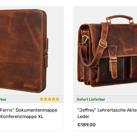
rbar
Sofort Lieferbar
"Ferris" Dokumentenmappe
"Jeffrey" Lehrertasche Akt
r Konferenzmappe XL
Leder
Preis
Normaler Preis
€189,00