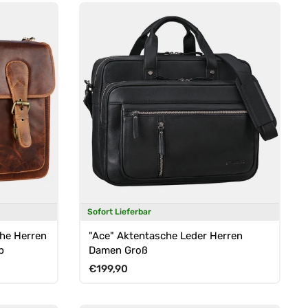
Sofort Lieferbar
che Herren
"Ace" Aktentasche Leder Herren
p
Damen Groß
Normaler Preis
€199,90