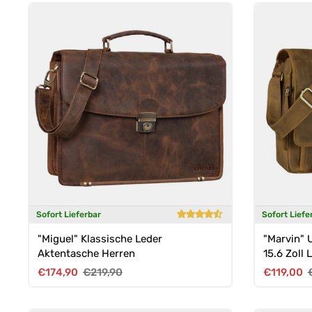
Sofort Lieferbar
Sofort Liefe
"Miguel" Klassische Leder
"Marvin" 
Aktentasche Herren
15.6 Zoll
Verkaufspreis
Normaler Preis
Verkaufsp
€174,90
€219,90
€119,00