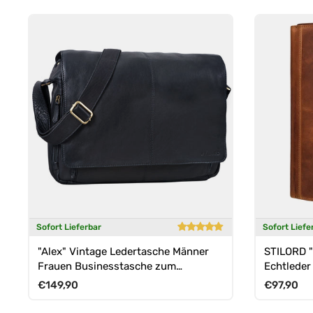
Sofort Lieferbar
Sofort Liefe
"Alex" Vintage Ledertasche Männer
STILORD 
Frauen Businesstasche zum
Echtlede
Umhängen 15,6 Zoll
Normaler Preis
Normaler 
€149,90
€97,90