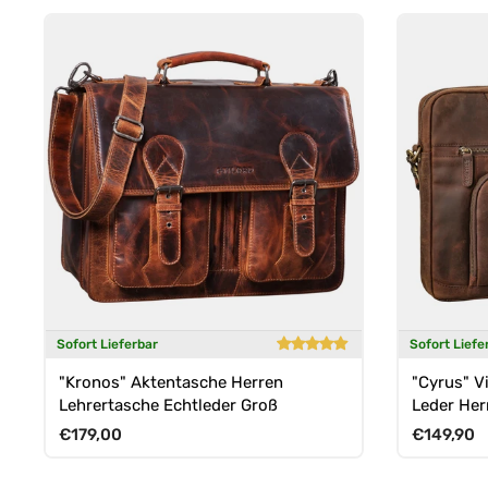
Sofort Lieferbar
Sofort Liefe
"Kronos" Aktentasche Herren
"Cyrus" V
Lehrertasche Echtleder Groß
Leder Her
Normaler Preis
Normaler 
€179,00
€149,90