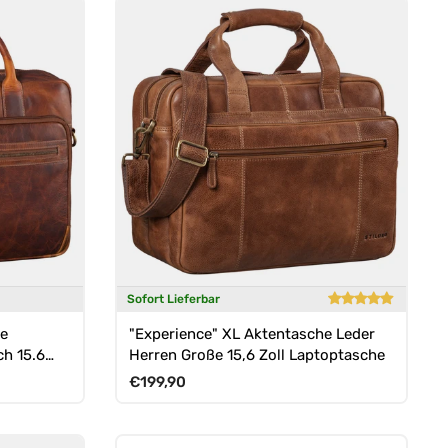
Sofort Lieferbar
he
"Experience" XL Aktentasche Leder
h 15.6
Herren Große 15,6 Zoll Laptoptasche
Normaler Preis
€199,90