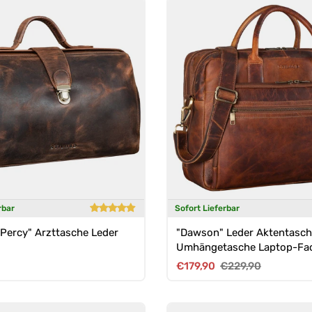
rbar
Sofort Lieferbar
Percy" Arzttasche Leder
"Dawson" Leder Aktentasc
Umhängetasche Laptop-Fac
Zoll groß Unisex
Preis
Verkaufspreis
Normaler Preis
€179,90
€229,90