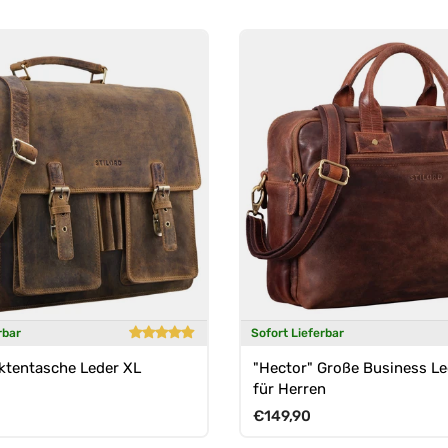
rbar
Sofort Lieferbar
ktentasche Leder XL
"Hector" Große Business L
für Herren
Preis
Normaler Preis
€149,90