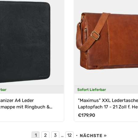
rbar
Sofort Lieferbar
ganizer A4 Leder
"Maximus" XXL Ledertasche
zmappe mit Ringbuch &
Laptopfach 17 - 21 Zoll f. H
hluss
Preis
Normaler Preis
€179,90
1
2
3
12
…
·
NÄCHSTE »