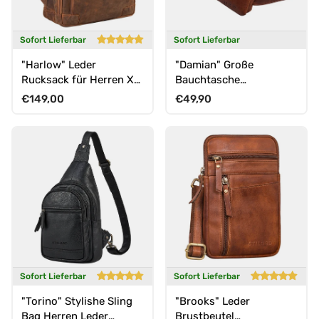
Sofort Lieferbar
Sofort Lieferbar
"Harlow" Leder
"Damian" Große
Rucksack für Herren XL
Bauchtasche
mit Laptop Fach 15 bis
Gürteltasche Leder
Normaler Preis
Normaler Preis
€149,00
€49,90
17 Zoll groß
Vintage Damen und
Herren
Sofort Lieferbar
Sofort Lieferbar
"Torino" Stylishe Sling
"Brooks" Leder
Bag Herren Leder
Brustbeutel