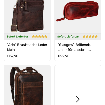
Sofort Lieferbar
Sofort Lieferbar
"Aria" Brusttasche Leder
"Glasgow" Brillenetui
klein
Leder für Lesebrille
Sonnenbrille Tagesbrille
Normaler Preis
Normaler Preis
€57,90
€22,90