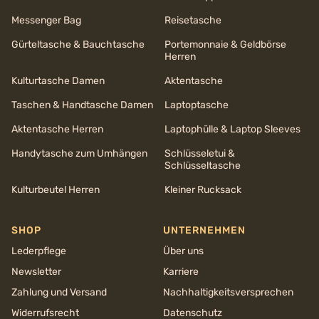
Messenger Bag
Reisetasche
Gürteltasche & Bauchtasche
Portemonnaie & Geldbörse
Herren
Kulturtasche Damen
Aktentasche
Taschen & Handtasche Damen
Laptoptasche
Aktentasche Herren
Laptophülle & Laptop Sleeves
Handytasche zum Umhängen
Schlüsseletui &
Schlüsseltasche
Kulturbeutel Herren
Kleiner Rucksack
SHOP
UNTERNEHMEN
Lederpflege
Über uns
Newsletter
Karriere
Zahlung und Versand
Nachhaltigkeits­versprechen
Widerrufsrecht
Datenschutz