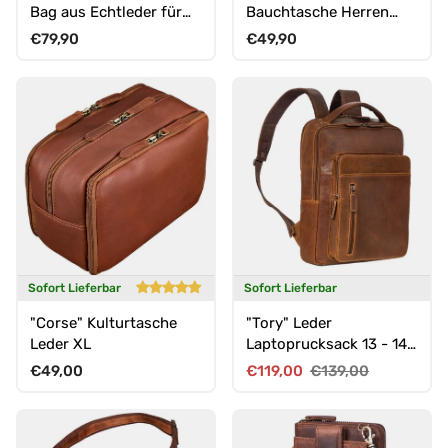
Bag aus Echtleder für
Bauchtasche Herren
Herren
Leder mit 6
Normaler Preis
Normaler Preis
€79,90
€49,90
Reißverschlussfächern
Sofort Lieferbar
Sofort Lieferbar
"Corse" Kulturtasche
"Tory" Leder
Leder XL
Laptoprucksack 13 - 14
Zoll Herren Damen
Normaler Preis
Verkaufspreis
Normaler Preis
€49,00
€119,00
€139,00