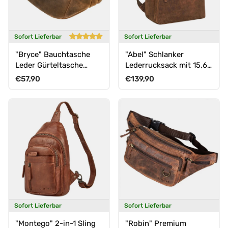
Sofort Lieferbar
Sofort Lieferbar
"Bryce" Bauchtasche
"Abel" Schlanker
Leder Gürteltasche
Lederrucksack mit 15,6
Vintage
Zoll Laptop-Fach Herren
Normaler Preis
Normaler Preis
€57,90
€139,90
Damen
Sofort Lieferbar
Sofort Lieferbar
"Montego" 2-in-1 Sling
"Robin" Premium