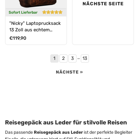
NÄCHSTE SEITE
Sofort Lieferbar
"Nicky" Laptoprucksack
13 Zoll aus echtem
Leder Mittel-Groß
Normaler Preis
€119,90
Unisex
…
1
2
3
13
NÄCHSTE »
Reisegepäck aus Leder für stilvolle Reisen
Das passende
Reisegepäck aus Leder
ist der perfekte Begleiter