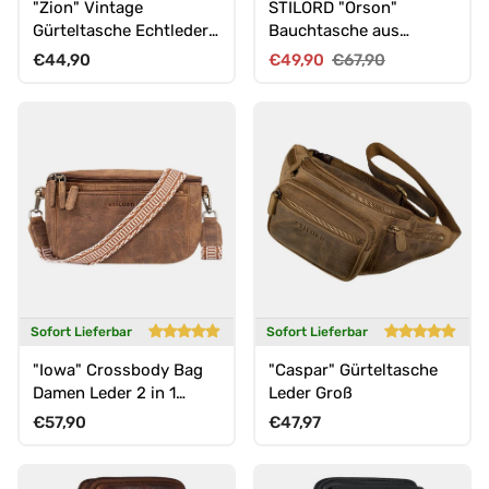
"Zion" Vintage
STILORD "Orson"
Gürteltasche Echtleder
Bauchtasche aus
Bauchtasche
echtem Leder für Damen
Normaler Preis
Verkaufspreis
Normaler Preis
€44,90
€49,90
€67,90
und Herren
Sofort Lieferbar
Sofort Lieferbar
"Iowa" Crossbody Bag
"Caspar" Gürteltasche
Damen Leder 2 in 1
Leder Groß
Leder Bauchtasche
Normaler Preis
Normaler Preis
€57,90
€47,97