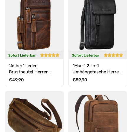
Sofort Lieferbar
Sofort Lieferbar
"Asher" Leder
"Mael" 2-in-1
Brustbeutel Herren
Umhängetasche Herren
Vintage Gürteltasche
Leder Handytasche
Normaler Preis
Normaler Preis
€49,90
€59,90
zum Umhängen
Gürteltasche