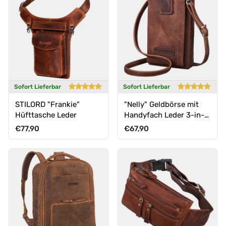
Sofort Lieferbar
Sofort Lieferbar
STILORD "Frankie"
"Nelly" Geldbörse mit
Hüfttasche Leder
Handyfach Leder 3-in-1
Handytasche
Normaler Preis
Normaler Preis
€77,90
€67,90
Umhängetasche
Portemonnaie zum
Umhängen