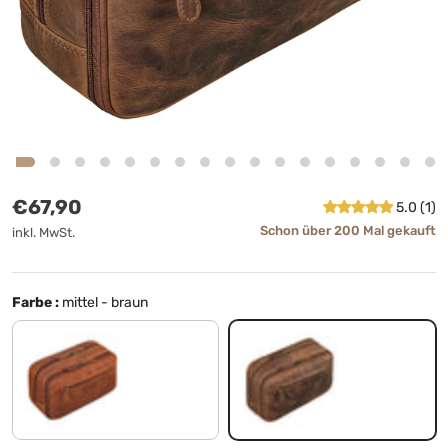
Normaler Preis
€67,90
5.0 (1)
Schon über 200 Mal gekauft
inkl. MwSt.
Farbe :
mittel - braun
kara - cognac
mittel - braun