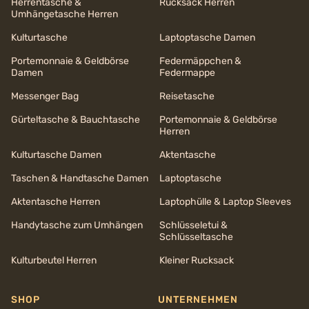
Herrentasche &
Rucksack Herren
Umhängetasche Herren
Kulturtasche
Laptoptasche Damen
Portemonnaie & Geldbörse
Federmäppchen &
Damen
Federmappe
Messenger Bag
Reisetasche
Gürteltasche & Bauchtasche
Portemonnaie & Geldbörse
Herren
Kulturtasche Damen
Aktentasche
Taschen & Handtasche Damen
Laptoptasche
Aktentasche Herren
Laptophülle & Laptop Sleeves
Handytasche zum Umhängen
Schlüsseletui &
Schlüsseltasche
Kulturbeutel Herren
Kleiner Rucksack
SHOP
UNTERNEHMEN