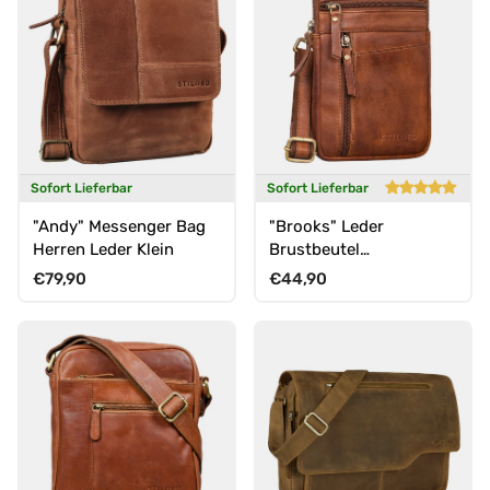
Sofort Lieferbar
Sofort Lieferbar
"Andy" Messenger Bag
"Brooks" Leder
Herren Leder Klein
Brustbeutel
Gürteltasche
Normaler Preis
Normaler Preis
€79,90
€44,90