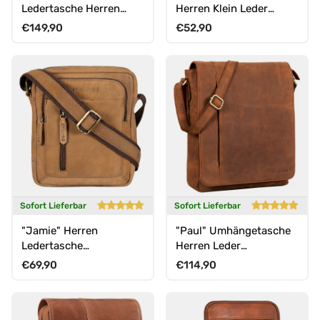
Ledertasche Herren
Herren Klein Leder
Business mit 15.6 Zoll
Herrentasche zum
Normaler Preis
Normaler Preis
€149,90
€52,90
Laptop-Fach
Umhängen
Sofort Lieferbar
Sofort Lieferbar
"Jamie" Herren
"Paul" Umhängetasche
Ledertasche
Herren Leder
Umhängetasche klein
Hochformat
Normaler Preis
Normaler Preis
€69,90
€114,90