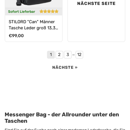
NÄCHSTE SEITE
Sofort Lieferbar
STILORD "Can" Männer
Tasche Leder groß 13,3
Zoll
Normaler Preis
€99,00
…
1
2
3
12
NÄCHSTE »
Messenger Bag - der Allrounder unter den
Taschen