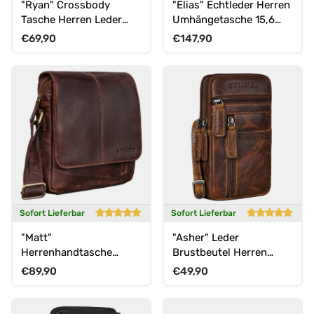
"Ryan" Crossbody
"Elias" Echtleder Herren
Tasche Herren Leder
Umhängetasche 15,6
zum Umhängen Vintage
Zoll Businesstasche
Normaler Preis
Normaler Preis
€69,90
€147,90
Ledertasche
Leder
Sofort Lieferbar
Sofort Lieferbar
"Matt"
"Asher" Leder
Herrenhandtasche
Brustbeutel Herren
Leder Umhängetasche
Vintage Gürteltasche
Normaler Preis
Normaler Preis
€89,90
€49,90
Männner Vintage
zum Umhängen