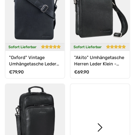
Sofort Lieferbar
Sofort Lieferbar
"Oxford" Vintage
"Akito" Umhängetasche
Umhängetasche Leder
Herren Leder Klein -
Herren mittel-groß DIN
Herrentasche aus
Normaler Preis
Normaler Preis
€79,90
€69,90
A4
Echtleder