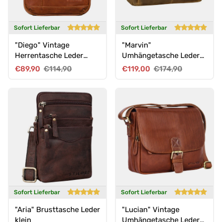
Sofort Lieferbar
Sofort Lieferbar
"Diego" Vintage
"Marvin"
Herrentasche Leder
Umhängetasche Leder
klein
Groß 15.6 Zoll
Verkaufspreis
Normaler Preis
Verkaufspreis
Normaler Preis
€89,90
€114,90
€119,00
€174,90
Laptoptasche
Sofort Lieferbar
Sofort Lieferbar
"Aria" Brusttasche Leder
"Lucian" Vintage
klein
Umhängetasche Leder