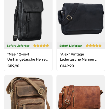
Sofort Lieferbar
Sofort Lieferbar
"Mael" 2-in-1
"Alex" Vintage
Umhängetasche Herren
Ledertasche Männer
Leder Handytasche
Frauen Businesstasche
Normaler Preis
Normaler Preis
€59,90
€149,90
Gürteltasche
zum Umhängen 15,6 Zoll