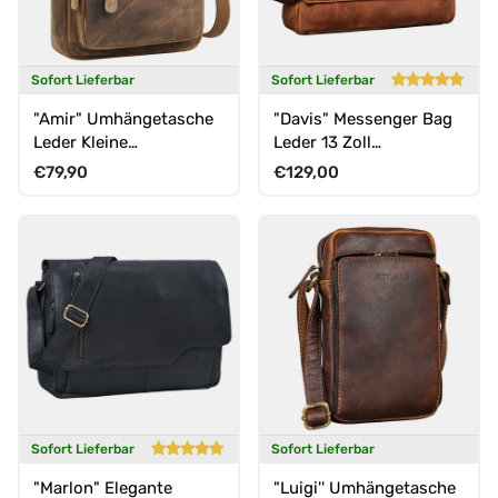
Sofort Lieferbar
Sofort Lieferbar
"Amir" Umhängetasche
"Davis" Messenger Bag
Leder Kleine
Leder 13 Zoll
Ledertasche Herren
Umhängetasche
Normaler Preis
Normaler Preis
€79,90
€129,00
Männerhandtasche
Echtleder
Sofort Lieferbar
Sofort Lieferbar
"Marlon" Elegante
"Luigi'' Umhängetasche