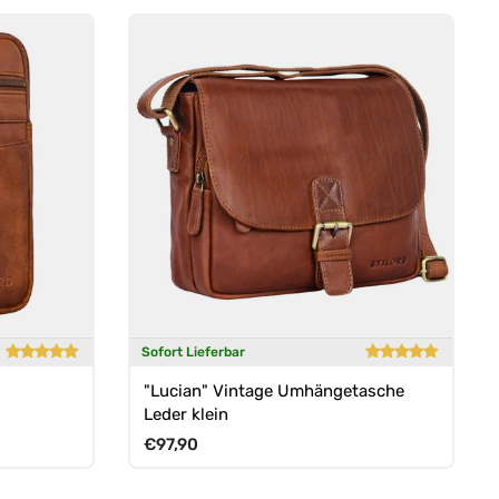
Sofort Lieferbar
"Lucian" Vintage Umhängetasche
Leder klein
Normaler Preis
€97,90