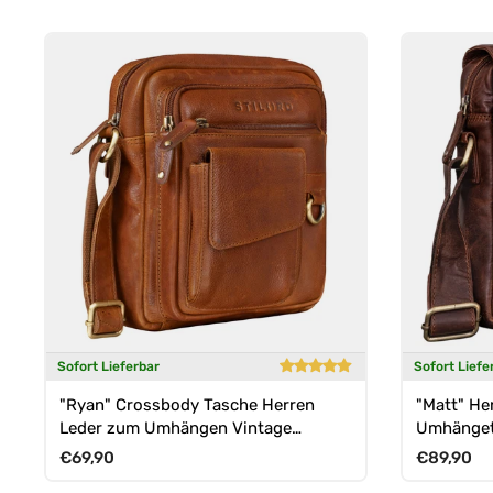
Sofort Lieferbar
Sofort Liefe
"Ryan" Crossbody Tasche Herren
"Matt" He
Leder zum Umhängen Vintage
Umhänget
Ledertasche
Normaler Preis
Normaler 
€69,90
€89,90