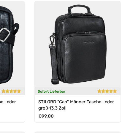
Sofort Lieferbar
e Leder
STILORD "Can" Männer Tasche Leder
groß 13,3 Zoll
Normaler Preis
€99,00