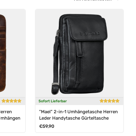
Sofort Lieferbar
Herren
"Mael" 2-in-1 Umhängetasche Herren
 Umhängen
Leder Handytasche Gürteltasche
Normaler Preis
€59,90