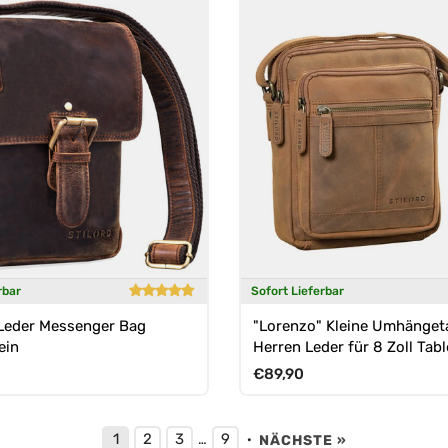
rbar
Sofort Lieferbar
 Leder Messenger Bag
"Lorenzo" Kleine Umhänget
ein
Herren Leder für 8 Zoll Tabl
Preis
Normaler Preis
€89,90
1
2
3
9
…
·
NÄCHSTE »