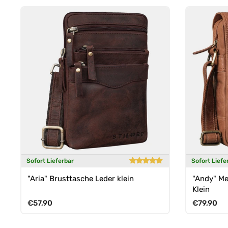
Sofort Lieferbar
Sofort Liefe
"Aria" Brusttasche Leder klein
"Andy" Me
Klein
Normaler Preis
Normaler 
€57,90
€79,90