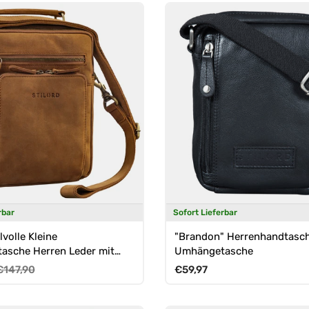
rbar
Sofort Lieferbar
lvolle Kleine
"Brandon" Herrenhandtasch
asche Herren Leder mit
Umhängetasche
send für 10,1 Zoll Tablet
reis
Normaler Preis
Normaler Preis
€147,90
€59,97
A5 Dokumente