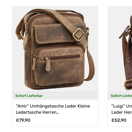
Sofort Lieferbar
Sofort Liefe
"Amir" Umhängetasche Leder Kleine
"Luigi'' 
Ledertasche Herren
Leder He
Männerhandtasche
Normaler Preis
Normaler 
€79,90
€52,90