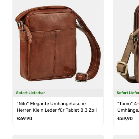
Sofort Lieferbar
Sofort Liefe
"Nilo" Elegante Umhängetasche
"Tamo" 4-
Herren Klein Leder für Tablet 8,3 Zoll
Umhänge, 
Brusttasc
Normaler Preis
Normaler 
€69,90
€69,90