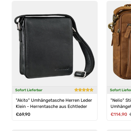
Sofort Lieferbar
Sofort Liefe
"Akito" Umhängetasche Herren Leder
"Nelio" Sti
Klein - Herrentasche aus Echtleder
Umhänget
Henkel pas
Normaler Preis
Verkaufsp
€69,90
€114,90
und DIN 