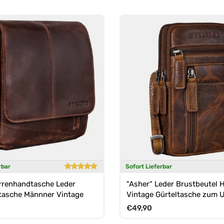
rbar
Sofort Lieferbar
rrenhandtasche Leder
"Asher" Leder Brustbeutel 
asche Männner Vintage
Vintage Gürteltasche zum
Preis
Normaler Preis
€49,90