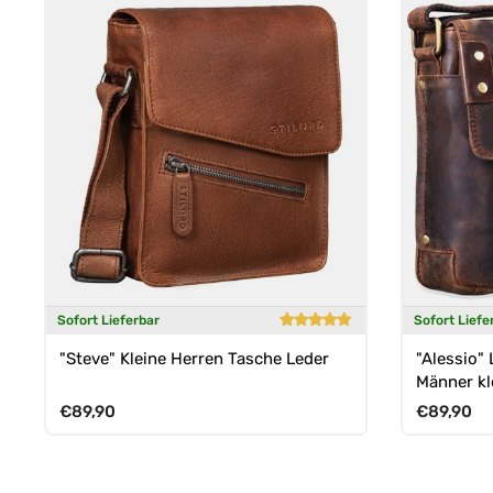
Sofort Lieferbar
Sofort Liefe
"Steve" Kleine Herren Tasche Leder
"Alessio"
Männer kl
Normaler Preis
Normaler 
€89,90
€89,90