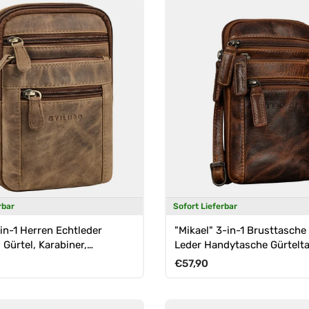
rbar
Sofort Lieferbar
in-1 Herren Echtleder
"Mikael" 3-in-1 Brusttasche
Gürtel, Karabiner,
Leder Handytasche Gürtelt
he
Preis
Normaler Preis
€57,90