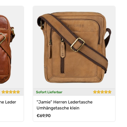
Sofort Lieferbar
he Leder
"Jamie" Herren Ledertasche
Umhängetasche klein
Normaler Preis
€69,90