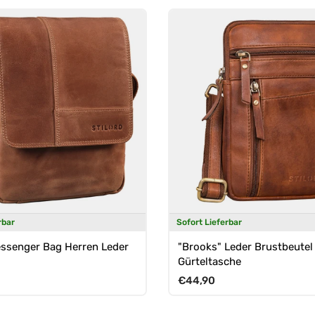
rbar
Sofort Lieferbar
ssenger Bag Herren Leder
"Brooks" Leder Brustbeutel
Gürteltasche
Preis
Normaler Preis
€44,90