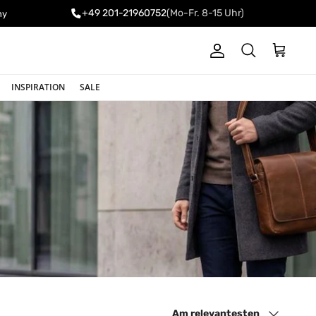
+49 201-21960752
(Mo-Fr. 8-15 Uhr)
ny
Konto
Einkaufswa
Suchen
INSPIRATION
SALE
Sortieren nach
Am relevantesten