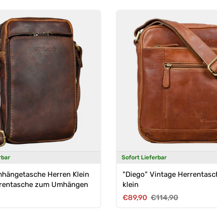
rbar
Sofort Lieferbar
Umhängetasche Herren Klein
"Diego" Vintage Herrentasc
rrentasche zum Umhängen
klein
Preis
Verkaufspreis
Normaler Preis
€89,90
€114,90