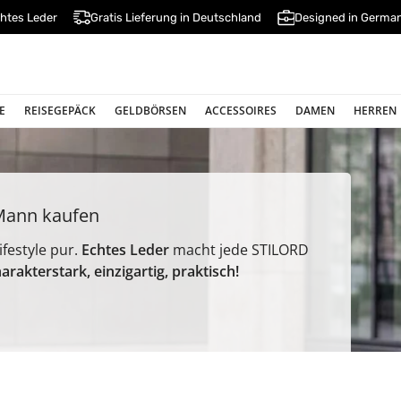
htes Leder
Gratis Lieferung in Deutschland
Designed in Germa
E
REISEGEPÄCK
GELDBÖRSEN
ACCESSOIRES
DAMEN
HERREN
Mann kaufen
ifestyle pur.
Echtes Leder
macht jede STILORD
arakterstark, einzigartig, praktisch!