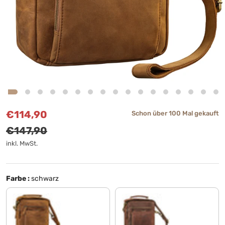
Verkaufspreis
Normaler Preis
€114,90
Schon über 100 Mal gekauft
€147,90
inkl. MwSt.
Farbe :
schwarz
tan - dunkelbraun
zamora - braun