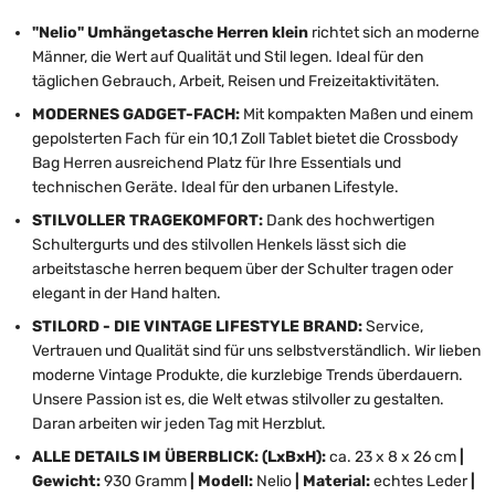
"Nelio" Umhängetasche Herren klein
richtet sich an moderne
Männer, die Wert auf Qualität und Stil legen. Ideal für den
täglichen Gebrauch, Arbeit, Reisen und Freizeitaktivitäten.
MODERNES GADGET-FACH:
Mit kompakten Maßen und einem
gepolsterten Fach für ein 10,1 Zoll Tablet bietet die Crossbody
Bag Herren ausreichend Platz für Ihre Essentials und
technischen Geräte. Ideal für den urbanen Lifestyle.
STILVOLLER TRAGEKOMFORT:
Dank des hochwertigen
Schultergurts und des stilvollen Henkels lässt sich die
arbeitstasche herren bequem über der Schulter tragen oder
elegant in der Hand halten.
STILORD - DIE VINTAGE LIFESTYLE BRAND:
Service,
Vertrauen und Qualität sind für uns selbstverständlich. Wir lieben
moderne Vintage Produkte, die kurzlebige Trends überdauern.
Unsere Passion ist es, die Welt etwas stilvoller zu gestalten.
Daran arbeiten wir jeden Tag mit Herzblut.
ALLE DETAILS IM ÜBERBLICK: (LxBxH):
ca. 23 x 8 x 26 cm
|
Gewicht:
930 Gramm
| Modell:
Nelio
| Material:
echtes
Leder
|