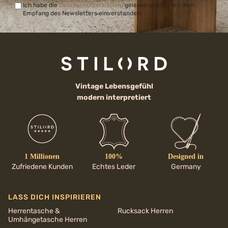
Ich habe die
Datenschutzerklärung
gelesen und bin mit dem
Empfang des Newsletters einverstanden.
Vintage Lebensgefühl
modern interpretiert
1 Millionen
100%
Designed in
Zufriedene Kunden
Echtes Leder
Germany
LASS DICH INSPIRIEREN
Herrentasche &
Rucksack Herren
Umhängetasche Herren