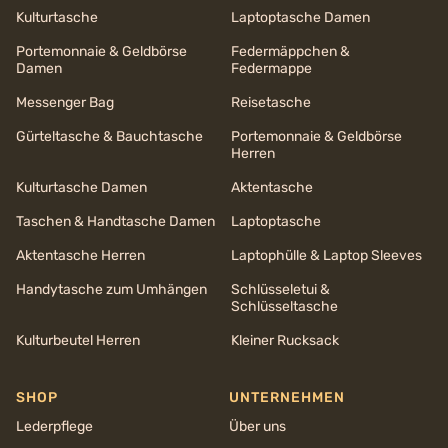
Kulturtasche
Laptoptasche Damen
Portemonnaie & Geldbörse
Federmäppchen &
Damen
Federmappe
Messenger Bag
Reisetasche
Gürteltasche & Bauchtasche
Portemonnaie & Geldbörse
Herren
Kulturtasche Damen
Aktentasche
Taschen & Handtasche Damen
Laptoptasche
Aktentasche Herren
Laptophülle & Laptop Sleeves
Handytasche zum Umhängen
Schlüsseletui &
Schlüsseltasche
Kulturbeutel Herren
Kleiner Rucksack
SHOP
UNTERNEHMEN
Lederpflege
Über uns