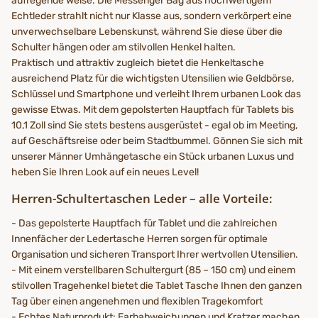
aufregende Weise. Die Messenger Bag aus hochwertigem
Echtleder strahlt nicht nur Klasse aus, sondern verkörpert eine
unverwechselbare Lebenskunst, während Sie diese über die
Schulter hängen oder am stilvollen Henkel halten.
Praktisch und attraktiv zugleich bietet die Henkeltasche
ausreichend Platz für die wichtigsten Utensilien wie Geldbörse,
Schlüssel und Smartphone und verleiht Ihrem urbanen Look das
gewisse Etwas. Mit dem gepolsterten Hauptfach für Tablets bis
10,1 Zoll sind Sie stets bestens ausgerüstet - egal ob im Meeting,
auf Geschäftsreise oder beim Stadtbummel. Gönnen Sie sich mit
unserer Männer Umhängetasche ein Stück urbanen Luxus und
heben Sie Ihren Look auf ein neues Level!
Herren-Schultertaschen Leder – alle Vorteile:
- Das gepolsterte Hauptfach für Tablet und die zahlreichen
Innenfächer der Ledertasche Herren sorgen für optimale
Organisation und sicheren Transport Ihrer wertvollen Utensilien.
- Mit einem verstellbaren Schultergurt (85 – 150 cm) und einem
stilvollen Tragehenkel bietet die Tablet Tasche Ihnen den ganzen
Tag über einen angenehmen und flexiblen Tragekomfort
- Echtes Naturprodukt: Farbabweichungen und Kratzer machen