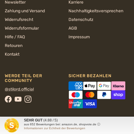
Newsletter
Karriere
Zahlung und Versand
Nachhaltigkeits­versprechen
Widerrufsrecht
Datenschutz
Widerrufsformular
AGB
Hilfe / FAQ
Impressum
Retouren
Kontakt
WERDE TEIL DER
SICHER BEZAHLEN
COMMUNITY
@stilord.official
Facebook
YouTube
Instagram
SEHR GUT
(4.88 / 5)
aus
652
Bewertungen bei: amazon.de, shopvote.de ⓘ
Informationen zur Echtheit der Bewertungen