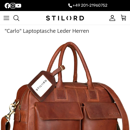
+49 201-21960752
Konto
Ein
"Carlo" Laptoptasche Leder Herren