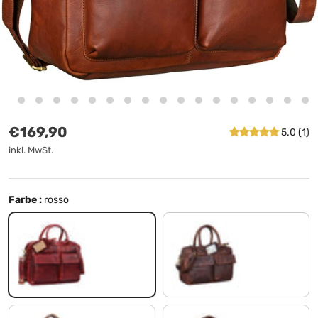
Normaler Preis
€169,90
5.0 (1)
inkl. MwSt.
Farbe :
rosso
rosso
florida - braun