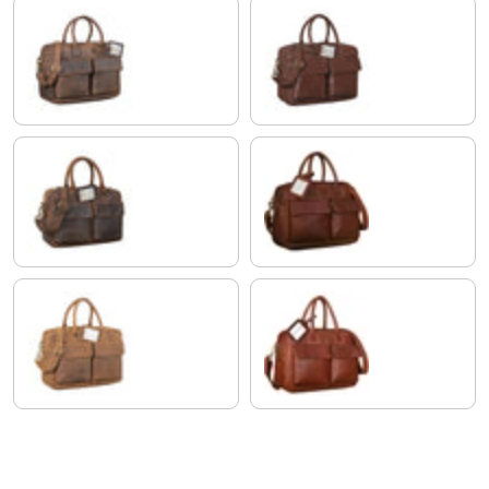
zamora - braun
maraska - dunkelbraun
calais - braun
cognac - dunkelbraun
tan - dunkelbraun
cognac - braun