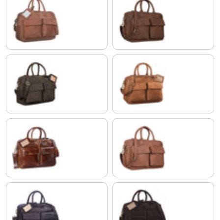
cognac - hellbraun
brasilia - braun
morino - braun
modena - braun
antik - braun
sattel-braun
ebenholz - braun
matt - dunkelbraun