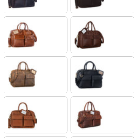
cognac - glänzend
schokoladen - braun
colorado - braun
schwarz
maraska - braun
porto - cognac