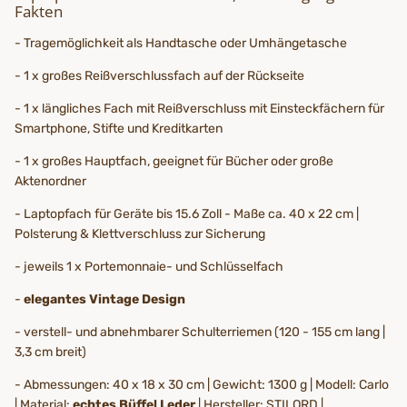
Fakten
- Tragemöglichkeit als Handtasche oder Umhängetasche
- 1 x großes Reißverschlussfach auf der Rückseite
- 1 x längliches Fach mit Reißverschluss mit Einsteckfächern für
Smartphone, Stifte und Kreditkarten
- 1 x großes Hauptfach, geeignet für Bücher oder große
Aktenordner
- Laptopfach für Geräte bis 15.6 Zoll - Maße ca. 40 x 22 cm |
Polsterung & Klettverschluss zur Sicherung
- jeweils 1 x Portemonnaie- und Schlüsselfach
-
elegantes Vintage Design
- verstell- und abnehmbarer Schulterriemen (120 - 155 cm lang |
3,3 cm breit)
- Abmessungen: 40 x 18 x 30 cm | Gewicht: 1300 g | Modell: Carlo
| Material:
echtes Büffel Leder
| Hersteller: STILORD |