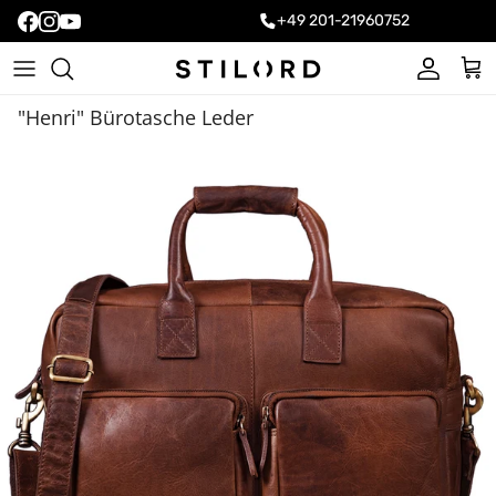
+49 201-21960752
Konto
Ein
"Henri" Bürotasche Leder