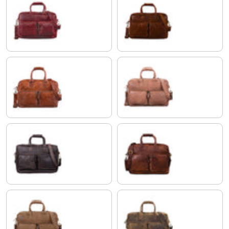
rosso
antik - braun
cognac - glänzend
sattel - braun
matt - dunkelbraun
cognac - dunkelbraun
cognac - hellbraun
colorado - braun