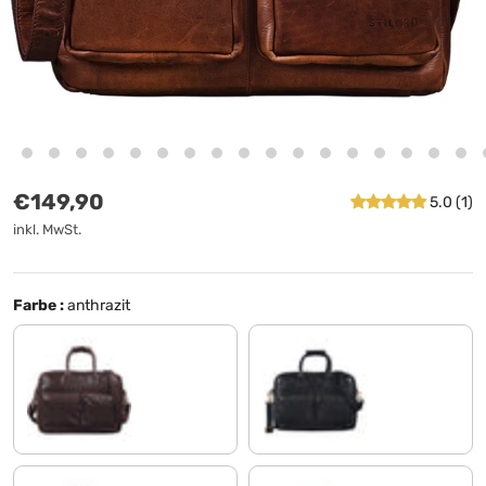
Normaler Preis
€149,90
5.0 (1)
inkl. MwSt.
Farbe :
anthrazit
schokoladen - braun
schwarz