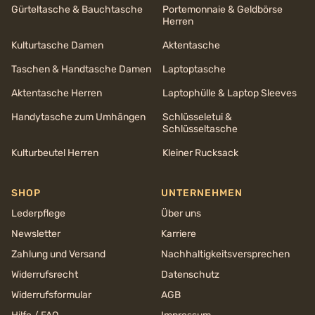
Gürteltasche & Bauchtasche
Portemonnaie & Geldbörse
Herren
Kulturtasche Damen
Aktentasche
Taschen & Handtasche Damen
Laptoptasche
Aktentasche Herren
Laptophülle & Laptop Sleeves
Handytasche zum Umhängen
Schlüsseletui &
Schlüsseltasche
Kulturbeutel Herren
Kleiner Rucksack
SHOP
UNTERNEHMEN
Lederpflege
Über uns
Newsletter
Karriere
Zahlung und Versand
Nachhaltigkeits­versprechen
Widerrufsrecht
Datenschutz
Widerrufsformular
AGB