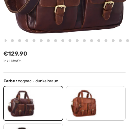
Normaler Preis
€129,90
inkl. MwSt.
Farbe :
cognac - dunkelbraun
cognac - dunkelbraun
cognac - braun