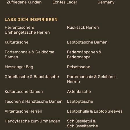
Zufriedene Kunden
Echtes Leder
Germany
LASS DICH INSPIRIEREN
Herrentasche &
Rucksack Herren
Umhängetasche Herren
Kulturtasche
Laptoptasche Damen
Portemonnaie & Geldbörse
Federmäppchen &
Damen
Federmappe
Messenger Bag
Reisetasche
Gürteltasche & Bauchtasche
Portemonnaie & Geldbörse
Herren
Kulturtasche Damen
Aktentasche
Taschen & Handtasche Damen
Laptoptasche
Aktentasche Herren
Laptophülle & Laptop Sleeves
Handytasche zum Umhängen
Schlüsseletui &
Schlüsseltasche