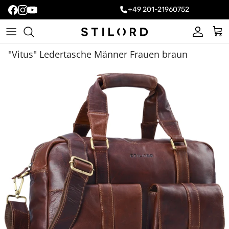
+49 201-21960752
Konto
Ein
"Vitus" Ledertasche Männer Frauen braun