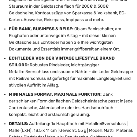
Stauraum in der Geldtasche flach für 200€ & 500€
Geldscheine, Kontoauszüge von Sparkasse & Volksbank, EC-
Karten, Ausweise, Reisepass, Impfpass und mehr.
FÜR BANK, BUSINESS & REISE:
Ob am Bankschalter, am
Flughafen oder unterwegs im Alltag – mit dieser kleinen
Geldtasche aus Echtleder haben Sie Ihre wichtigsten
Dokumente und Essentials immer griffbereit an einem Ort.
ECHTLEDER VON DER VINTAGE LIFESTYLE BRAND
STILORD:
Robustes Rindsleder, leichtgängiger
Metallreißverschluss und saubere Nähte – die Leder Geldmappe
mit Reißverschluss ist gefertigt für maximale Langlebigkeit und
stilvollen Auftritt im Alltag.
MINIMALES FORMAT, MAXIMALE FUNKTION:
Dank
der schlanken Form der flachen Geldscheintasche passt in jede
Jackentasche, Aktentasche oder ins Handschuhfach –
kompakt, leicht und erstaunlich geräumig.
DETAILS:
Aufteilung: 1x Hauptfach mit Metallreißverschluss |
Maße (LxH): 18,5 x 11 cm | Gewicht: 55 g | Modell: Matti | Material: