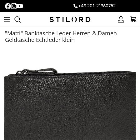
+49 201-21960752
Konto
Ein
"Matti" Banktasche Leder Herren & Damen
Geldtasche Echtleder klein