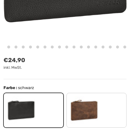
Normaler Preis
€24,90
inkl. MwSt.
Farbe :
schwarz
schwarz
sepia - braun plain