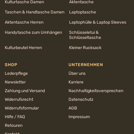
Kulturtasche Damen
Aktentasche
Taschen & Handtasche Damen
Laptoptasche
Aktentasche Herren
Laptophülle & Laptop Sleeves
Handytasche zum Umhängen
Schlüsseletui &
Schlüsseltasche
Kulturbeutel Herren
Kleiner Rucksack
SHOP
UNTERNEHMEN
Lederpflege
Über uns
Newsletter
Karriere
Zahlung und Versand
Nachhaltigkeits­versprechen
Widerrufsrecht
Datenschutz
Widerrufsformular
AGB
Hilfe / FAQ
Impressum
Retouren