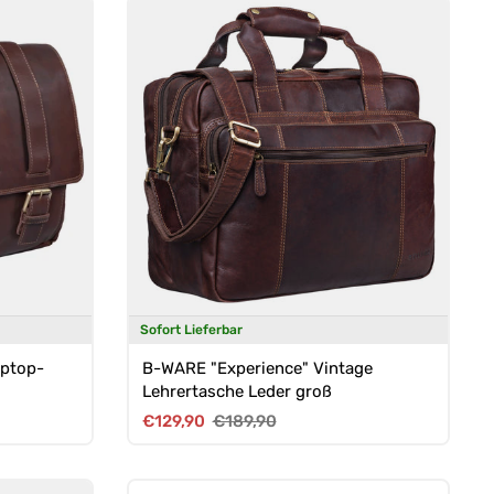
Sofort Lieferbar
aptop-
B-WARE "Experience" Vintage
Lehrertasche Leder groß
Verkaufspreis
Normaler Preis
€129,90
€189,90