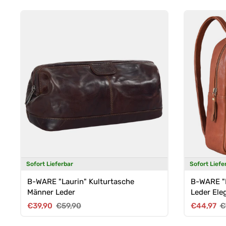
Sofort Lieferbar
Sofort Liefe
B-WARE "Laurin" Kulturtasche
B-WARE "
Männer Leder
Leder Ele
Verkaufspreis
Normaler Preis
Verkaufsp
N
€39,90
€59,90
€44,97
€