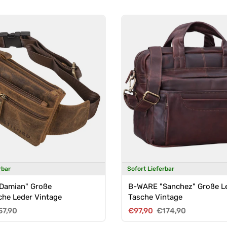
rbar
Sofort Lieferbar
Damian" Große
B-WARE "Sanchez" Große L
he Leder Vintage
Tasche Vintage
reis
rmaler Preis
Verkaufspreis
Normaler Preis
57,90
€97,90
€174,90