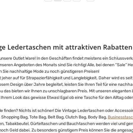
ge Ledertaschen mit attraktiven Rabatten
sere Outlet Ware! In den Geschäften findet meistens ein Schlussverka
eren Angeboten des Monats sind Sie richtig! Alle, bei denen “Sale” Herz
en Sie nachhaltige Mode zu noch günstigeren Preisen!
t jeher auf für Strapazierfähigkeit und Langlebigkeit. Daher wird es s
osem Design über Jahre begleitet, leisten Sie Ihren Teil für eine nachha
au das bieten wir Ihnen zu unschlagbaren Preis. Mit unseren eleganten
Ihrem Look das gewisse Etwas! Egal ob eine Tasche für den Alltag oder 
 finden? Nichts ist schöner! Die Vintage Ledertaschen oder Accessoir
 Shopping Bag, Tote Bag, Belt Bag, Clutch Bag, Body Bag,
Businesstas
, Tabakbeutel, Gürteltaschen und Bauchtaschen werden viel und gerne 
 noch Geld dabei. Zu besonders günstigem Preis können Sie die anges