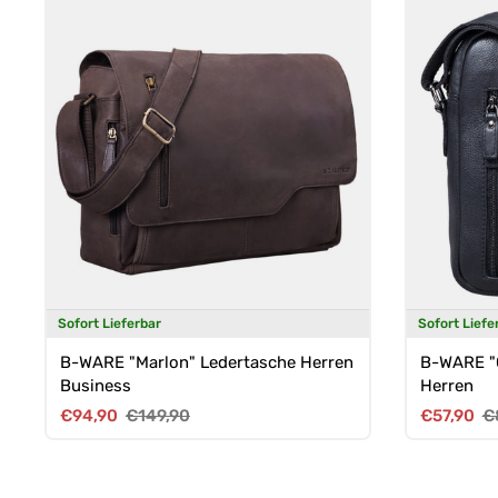
Sofort Lieferbar
Sofort Liefe
B-WARE "Marlon" Ledertasche Herren
B-WARE "Q
Business
Herren
Verkaufspreis
Normaler Preis
Verkaufsp
No
€94,90
€149,90
€57,90
€