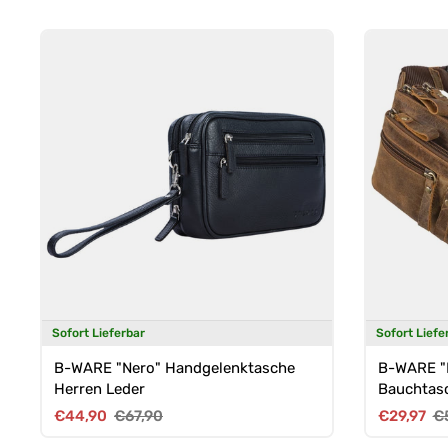
Sofort Lieferbar
Sofort Liefe
B-WARE "Nero" Handgelenktasche
B-WARE "
Herren Leder
Bauchtasc
Verkaufspreis
Normaler Preis
Verkaufsp
No
€44,90
€67,90
€29,97
€