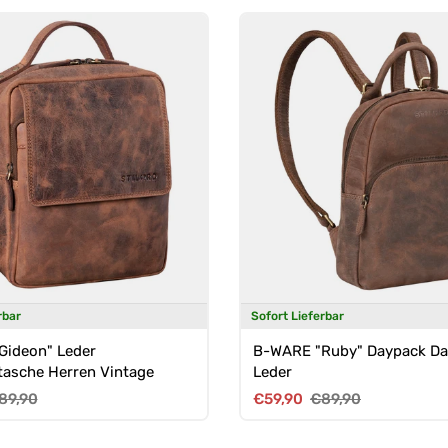
rbar
Sofort Lieferbar
Gideon" Leder
B-WARE "Ruby" Daypack D
asche Herren Vintage
Leder
reis
ormaler Preis
Verkaufspreis
Normaler Preis
89,90
€59,90
€89,90