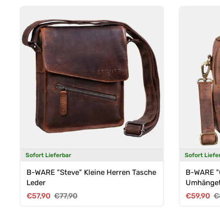
Sofort Lieferbar
Sofort Liefe
B-WARE "Steve" Kleine Herren Tasche
B-WARE "
Leder
Umhänget
Verkaufspreis
Normaler Preis
Verkaufsp
N
€57,90
€77,90
€59,90
€