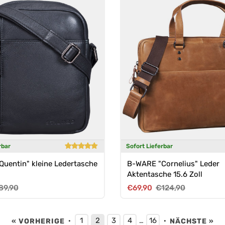
rbar
Sofort Lieferbar
uentin" kleine Ledertasche
B-WARE "Cornelius" Leder
Aktentasche 15.6 Zoll
reis
rmaler Preis
Verkaufspreis
Normaler Preis
89,90
€69,90
€124,90
1
2
3
4
16
« VORHERIGE
·
…
·
NÄCHSTE »