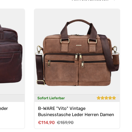
Sofort Lieferbar
eder
B-WARE "Vito" Vintage
Businesstasche Leder Herren Damen
Verkaufspreis
Normaler Preis
€114,90
€159,90