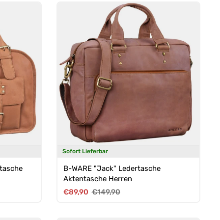
Sofort Lieferbar
tasche
B-WARE "Jack" Ledertasche
Aktentasche Herren
Verkaufspreis
Normaler Preis
€89,90
€149,90