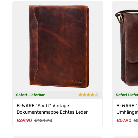
Sofort Lieferbar
Sofort Liefe
B-WARE "Scott" Vintage
B-WARE "M
Dokumentenmappe Echtes Leder
Umhängeta
Verkaufspreis
Normaler Preis
Verkaufsp
No
€69,90
€124,90
€57,90
€