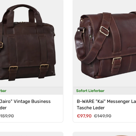
rbar
Sofort Lieferbar
airo" Vintage Business
B-WARE "Kai" Messenger L
der
Tasche Leder
reis
ormaler Preis
Verkaufspreis
Normaler Preis
159,90
€97,90
€149,90