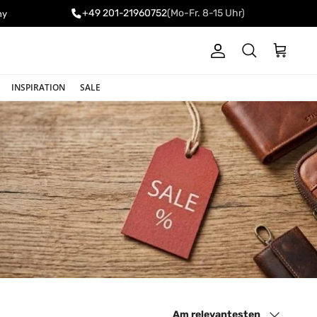
+49 201-21960752
(Mo-Fr. 8-15 Uhr)
ny
Konto
Einkaufswa
Suchen
INSPIRATION
SALE
Sortieren nach
Am relevantesten