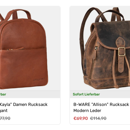
rbar
Sofort Lieferbar
Kayla" Damen Rucksack
B-WARE "Allison" Rucksac
gant
Modern Leder
reis
ormaler Preis
Verkaufspreis
Normaler Preis
77,90
€69,90
€114,90