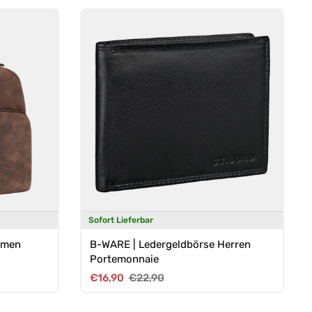
Sofort Lieferbar
amen
B-WARE | Ledergeldbörse Herren
Portemonnaie
Verkaufspreis
Normaler Preis
€16,90
€22,90