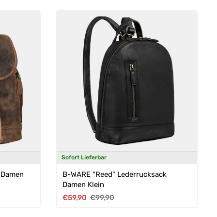
Sofort Lieferbar
k Damen
B-WARE "Reed" Lederrucksack
Damen Klein
Verkaufspreis
Normaler Preis
€59,90
€99,90