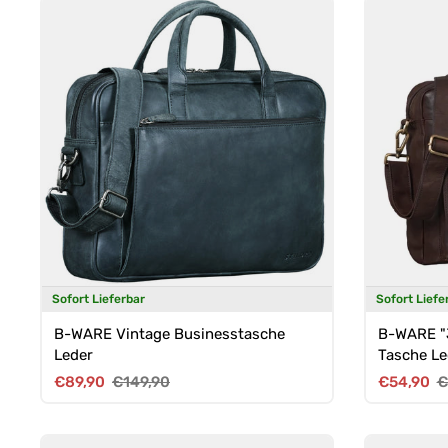
Sofort Lieferbar
Sofort Liefe
B-WARE Vintage Businesstasche
B-WARE "J
Leder
Tasche Le
Verkaufspreis
Normaler Preis
Verkaufsp
N
€89,90
€149,90
€54,90
€