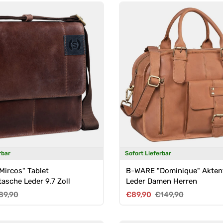
rbar
Sofort Lieferbar
ircos" Tablet
B-WARE "Dominique" Akten
sche Leder 9.7 Zoll
Leder Damen Herren
reis
rmaler Preis
Verkaufspreis
Normaler Preis
89,90
€89,90
€149,90