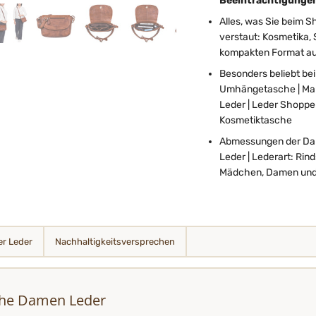
Beeinträchtigunge
Alles, was Sie beim S
verstaut: Kosmetika,
kompakten Format auc
Besonders beliebt be
Umhängetasche | Mar
Leder | Leder Shoppe
Kosmetiktasche
Abmessungen der Dame
Leder | Lederart: Rin
Mädchen, Damen und F
r Leder
Nachhaltigkeits­­­versprechen
che Damen Leder