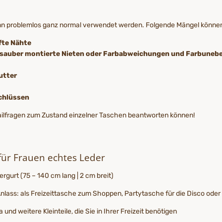
ann problemlos ganz normal verwendet werden. Folgende Mängel könne
fte Nähte
unsauber montierte Nieten oder Farbabweichungen und Farbuneb
utter
schlüssen
tailfragen zum Zustand einzelner Taschen beantworten können!
für Frauen echtes Leder
urt (75 – 140 cm lang | 2 cm breit)
n Anlass: als Freizeittasche zum Shoppen, Partytasche für die Disco o
nd weitere Kleinteile, die Sie in Ihrer Freizeit benötigen