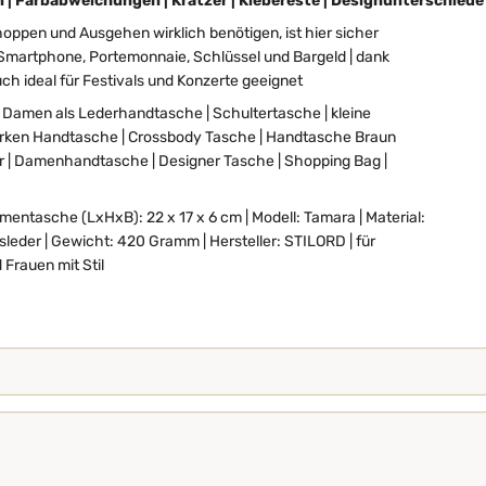
n
|
Farbabweichungen
|
Kratzer
|
Klebereste
|
Designunterschiede
hoppen und Ausgehen wirklich benötigen, ist hier sicher
 Smartphone, Portemonnaie, Schlüssel und Bargeld | dank
h ideal für Festivals und Konzerte geeignet
i Damen als Lederhandtasche | Schultertasche | kleine
ken Handtasche | Crossbody Tasche | Handtasche Braun
r | Damenhandtasche | Designer Tasche | Shopping Bag |
ntasche (LxHxB): 22 x 17 x 6 cm | Modell: Tamara | Material:
dsleder | Gewicht: 420 Gramm | Hersteller: STILORD | für
rauen mit Stil