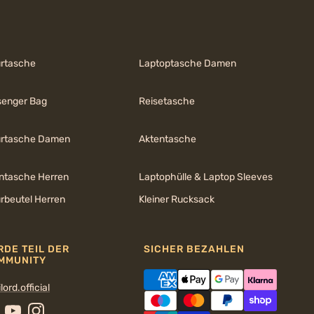
urtasche
Laptoptasche Damen
enger Bag
Reisetasche
urtasche Damen
Aktentasche
ntasche Herren
Laptophülle & Laptop Sleeves
urbeutel Herren
Kleiner Rucksack
RDE TEIL DER
SICHER BEZAHLEN
MMUNITY
lord.official