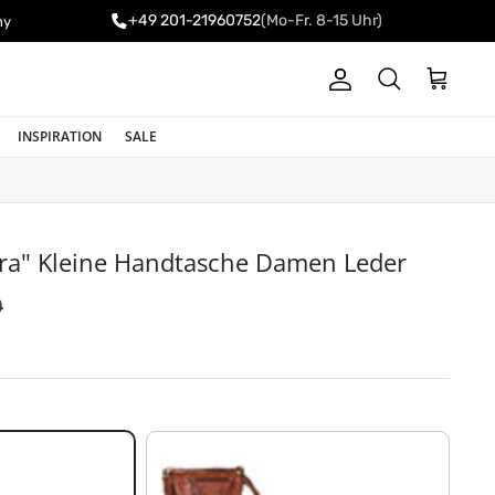
+49 201-21960752
(Mo-Fr. 8-15 Uhr)
ny
Konto
Einkaufswa
Suchen
INSPIRATION
SALE
a" Kleine Handtasche Damen Leder
er Preis
0