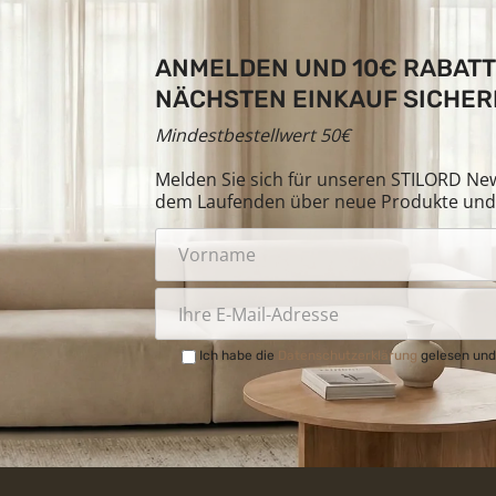
ANMELDEN UND 10€ RABATT
NÄCHSTEN EINKAUF SICHER
Mindestbestellwert 50€
Melden Sie sich für unseren STILORD News
dem Laufenden über neue Produkte und 
Ich habe die
Datenschutzerklärung
gelesen und