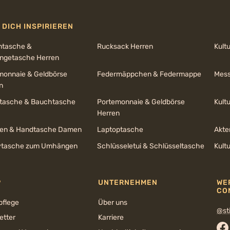
 DICH INSPIRIEREN
ntasche &
Rucksack Herren
Kult
getasche Herren
monnaie & Geldbörse
Federmäppchen & Federmappe
Mess
n
ltasche & Bauchtasche
Portemonnaie & Geldbörse
Kult
Herren
en & Handtasche Damen
Laptoptasche
Akte
tasche zum Umhängen
Schlüsseletui & Schlüsseltasche
Kult
P
UNTERNEHMEN
WE
CO
pflege
Über uns
@sti
etter
Karriere