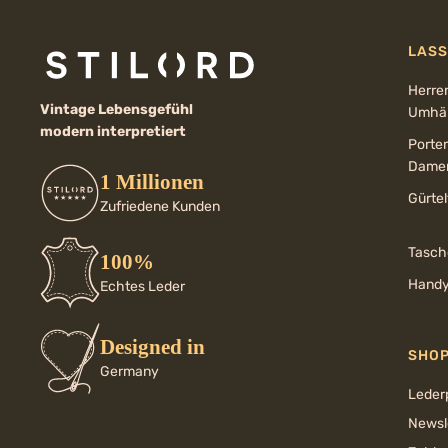
LASS
Herre
Vintage Lebensgefühl
Umhän
modern interpretiert
Porte
Dame
1 Millionen
Gürte
Zufriedene Kunden
Tasch
100%
Handy
Echtes Leder
Designed in
SHO
Germany
Leder
Newsl