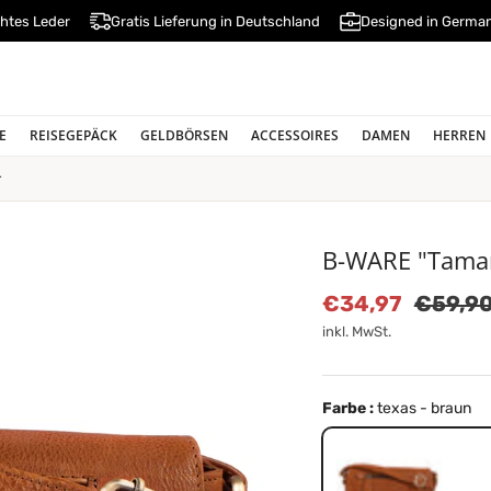
htes Leder
Gratis Lieferung in Deutschland
Designed in Germa
E
REISEGEPÄCK
GELDBÖRSEN
ACCESSOIRES
DAMEN
HERREN
r
B-WARE "Tamar
Verkaufspreis
Normal
€34,97
€59,9
inkl. MwSt.
Farbe :
texas - braun