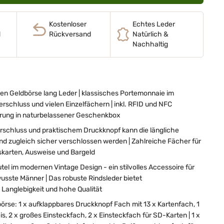
Kostenloser
Echtes Leder
d
Rückversand
Natürlich &
Nachhaltig
 Geldbörse lang Leder | klassisches Portemonnaie im
rschluss und vielen Einzelfächern | inkl. RFID und NFC
erung in naturbelassener Geschenkbox
rschluss und praktischem Druckknopf kann die längliche
nd zugleich sicher verschlossen werden | Zahlreiche Fächer für
nskarten, Ausweise und Bargeld
el im modernen Vintage Design - ein stilvolles Accessoire für
ste Männer | Das robuste Rindsleder bietet
 Langlebigkeit und hohe Qualität
örse: 1 x aufklappbares Druckknopf Fach mit 13 x Kartenfach, 1
s, 2 x großes Einsteckfach, 2 x Einsteckfach für SD-Karten | 1 x