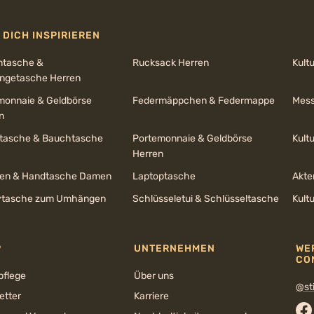
 DICH INSPIRIEREN
ntasche &
Rucksack Herren
Kult
getasche Herren
monnaie & Geldbörse
Federmäppchen & Federmappe
Mess
n
ltasche & Bauchtasche
Portemonnaie & Geldbörse
Kult
Herren
en & Handtasche Damen
Laptoptasche
Akte
tasche zum Umhängen
Schlüsseletui & Schlüsseltasche
Kult
P
UNTERNEHMEN
WE
CO
pflege
Über uns
@sti
etter
Karriere