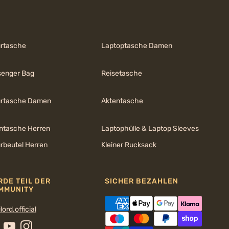
urtasche
Laptoptasche Damen
enger Bag
Reisetasche
urtasche Damen
Aktentasche
ntasche Herren
Laptophülle & Laptop Sleeves
urbeutel Herren
Kleiner Rucksack
RDE TEIL DER
SICHER BEZAHLEN
MMUNITY
lord.official