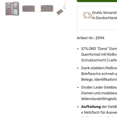
Gratis Versand
in Deutschlan
Artikel-Nr.: 2094
STILORD "Dana" Damen
Querformat mit Reißve
Schutzschicht | Lief
Dank stabilem Reißve
Brieftasche schnell u
Belege, Identifikatio
Großer Leder Geldbeut
Damen und modebewus
Widerstandsfähigkeit,
Aufteilung
der Geldb
x Netzfach für Auswei