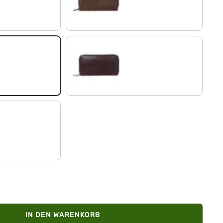
matt - braun
samt - braun
IN DEN WARENKORB