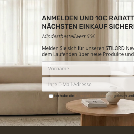
ANMELDEN UND 10€ RABATT
NÄCHSTEN EINKAUF SICHER
Mindestbestellwert 50€
Melden Sie sich für unseren STILORD News
dem Laufenden über neue Produkte und 
Ich habe die
Datenschutzerklärung
gelesen und