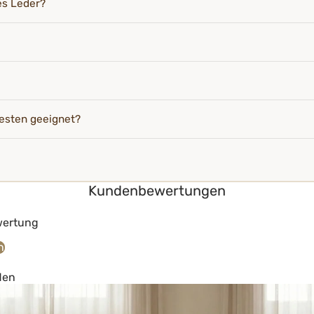
es Leder?
esten geeignet?
Kundenbewertungen
wertung
n
den