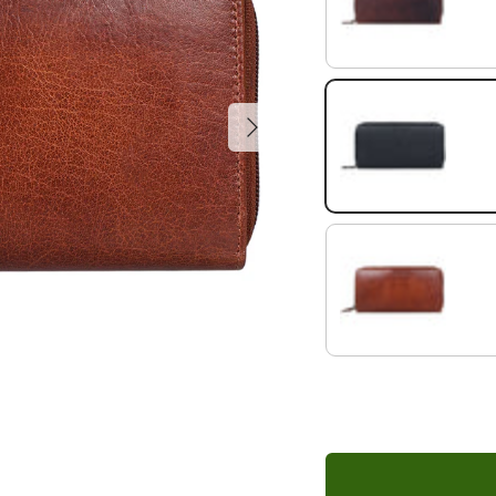
cognac - dunkelbraun
Nächste
schwarz
mandel - braun