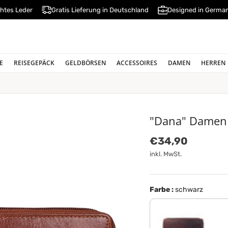
htes Leder
Gratis Lieferung in Deutschland
Designed in Germa
E
REISEGEPÄCK
GELDBÖRSEN
ACCESSOIRES
DAMEN
HERREN
"Dana" Damen 
Normaler Preis
€34,90
inkl. MwSt.
Farbe :
schwarz