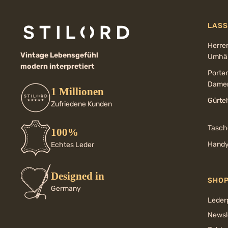
LASS
Herre
Vintage Lebensgefühl
Umhän
modern interpretiert
Porte
Dame
1 Millionen
Gürte
Zufriedene Kunden
Tasch
100%
Handy
Echtes Leder
Designed in
SHO
Germany
Leder
Newsl