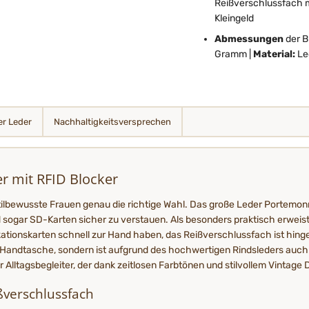
Reißverschlussfach m
Kleingeld
Abmessungen
der B
Gramm |
Material:
Le
r Leder
Nachhaltigkeits­­­versprechen
 mit RFID Blocker
 stilbewusste Frauen genau die richtige Wahl. Das große Leder Portemo
 sogar SD-Karten sicher zu verstauen. Als besonders praktisch erweis
ikationskarten schnell zur Hand haben, das Reißverschlussfach ist hin
e Handtasche, sondern ist aufgrund des hochwertigen Rindsleders auch
Alltagsbegleiter, der dank zeitlosen Farbtönen und stilvollem Vintage D
verschlussfach