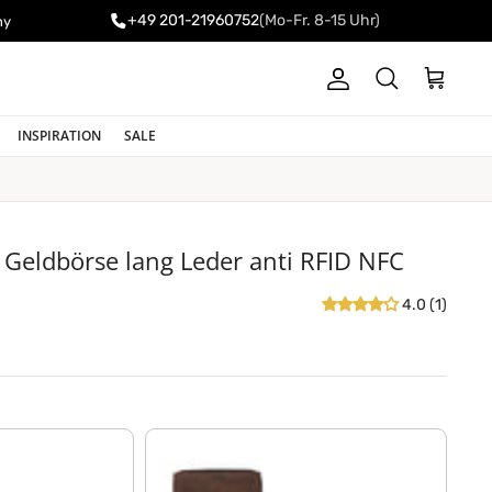
+49 201-21960752
(Mo-Fr. 8-15 Uhr)
ny
Konto
Einkaufswa
Suchen
INSPIRATION
SALE
Geldbörse lang Leder anti RFID NFC
4.0 (1)