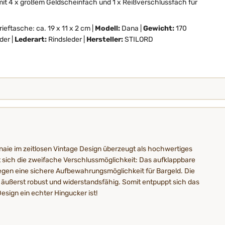
it 4 x großem Geldscheinfach und 1 x Reißverschlussfach für
rieftasche:
ca. 19 x 11 x 2 cm |
Modell:
Dana |
Gewicht:
170
der |
Lederart:
Rindsleder |
Hersteller:
STILORD
nnaie im zeitlosen Vintage Design überzeugt als hochwertiges
t sich die zweifache Verschlussmöglichkeit: Das aufklappbare
gegen eine sichere Aufbewahrungsmöglichkeit für Bargeld. Die
 äußerst robust und widerstandsfähig. Somit entpuppt sich das
esign ein echter Hingucker ist!