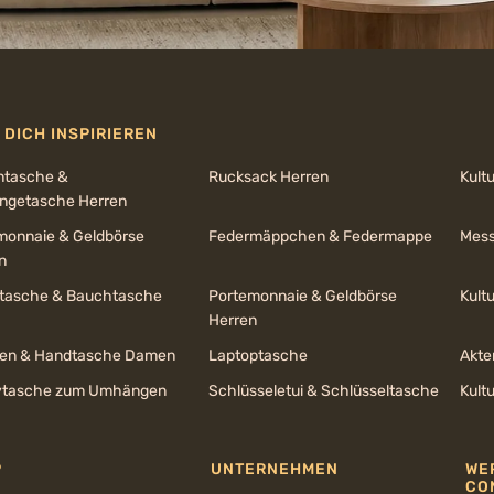
 DICH INSPIRIEREN
ntasche &
Rucksack Herren
Kult
getasche Herren
monnaie & Geldbörse
Federmäppchen & Federmappe
Mess
n
ltasche & Bauchtasche
Portemonnaie & Geldbörse
Kult
Herren
en & Handtasche Damen
Laptoptasche
Akte
tasche zum Umhängen
Schlüsseletui & Schlüsseltasche
Kult
P
UNTERNEHMEN
WE
CO