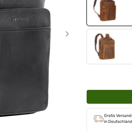
luino - braun
Nächste
bergamo - braun
Gratis Versand
in Deutschlan