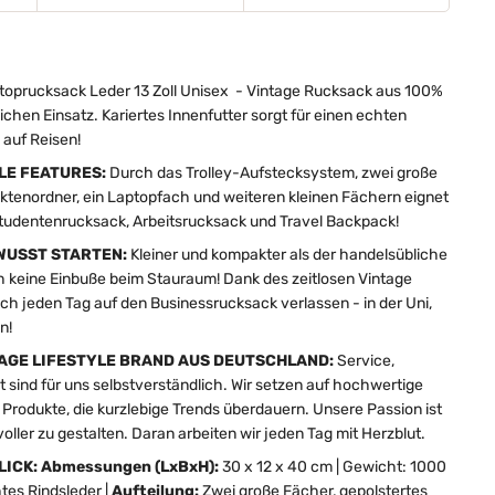
toprucksack Leder 13 Zoll Unisex - Vintage Rucksack aus 100%
ichen Einsatz. Kariertes Innenfutter sorgt für einen echten
 auf Reisen!
LE FEATURES:
Durch das Trolley-Aufstecksystem, zwei große
ktenordner, ein Laptopfach und weiteren kleinen Fächern eignet
 Studentenrucksack, Arbeitsrucksack und Travel Backpack!
WUSST STARTEN:
Kleiner und kompakter als der handelsübliche
h keine Einbuße beim Stauraum! Dank des zeitlosen Vintage
ch jeden Tag auf den Businessrucksack verlassen - in der Uni,
n!
NTAGE LIFESTYLE BRAND AUS DEUTSCHLAND:
Service,
t sind für uns selbstverständlich. Wir setzen auf hochwertige
Produkte, die kurzlebige Trends überdauern. Unsere Passion ist
lvoller zu gestalten. Daran arbeiten wir jeden Tag mit Herzblut.
LICK: Abmessungen (LxBxH):
30 x 12 x 40 cm | Gewicht: 1000
tes Rindsleder |
Aufteilung:
Zwei große Fächer, gepolstertes