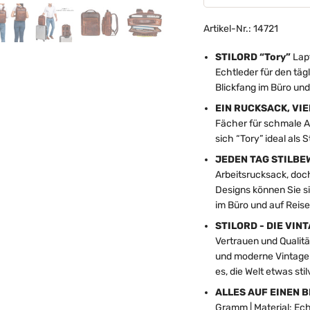
Artikel-Nr.: 14721
STILORD “Tory”
Lap
Echtleder für den tägl
Blickfang im Büro und
EIN RUCKSACK, VIE
Fächer für schmale A
sich “Tory” ideal als
JEDEN TAG STILBE
Arbeitsrucksack, doc
Designs können Sie si
im Büro und auf Reise
STILORD - DIE VI
Vertrauen und Qualitä
und moderne Vintage 
es, die Welt etwas sti
ALLES AUF EINEN B
Gramm | Material: Ech