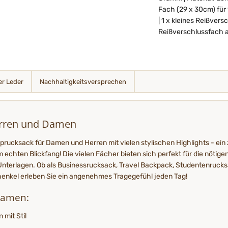
Fach (29 x 30cm) für 
| 1 x kleines Reißvers
Reißverschlussfach 
r Leder
Nachhaltigkeits­­­versprechen
erren und Damen
prucksack für Damen und Herren mit vielen stylischen Highlights - ein 
chten Blickfang! Die vielen Fächer bieten sich perfekt für die nötige
Unterlagen. Ob als Businessrucksack, Travel Backpack, Studentenrucks
henkel erleben Sie ein angenehmes Tragegefühl jeden Tag!
Damen:
 mit Stil