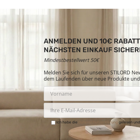
ANMELDEN UND 10€ RABATT
NÄCHSTEN EINKAUF SICHER
Mindestbestellwert 50€
Melden Sie sich für unseren STILORD News
dem Laufenden über neue Produkte und 
Ich habe die
Datenschutzerklärung
gelesen und