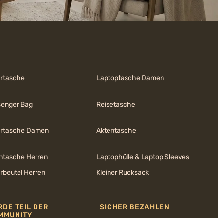
urtasche
Laptoptasche Damen
enger Bag
Reisetasche
urtasche Damen
Aktentasche
ntasche Herren
Laptophülle & Laptop Sleeves
urbeutel Herren
Kleiner Rucksack
RDE TEIL DER
SICHER BEZAHLEN
MMUNITY