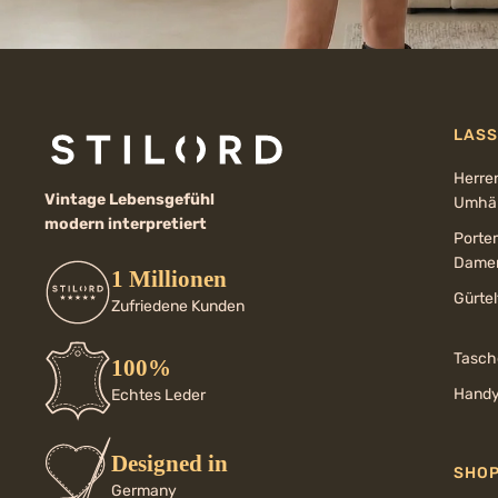
LASS
Herre
Vintage Lebensgefühl
Umhän
modern interpretiert
Porte
Dame
1 Millionen
Gürte
Zufriedene Kunden
Tasch
100%
Handy
Echtes Leder
Designed in
SHO
Germany