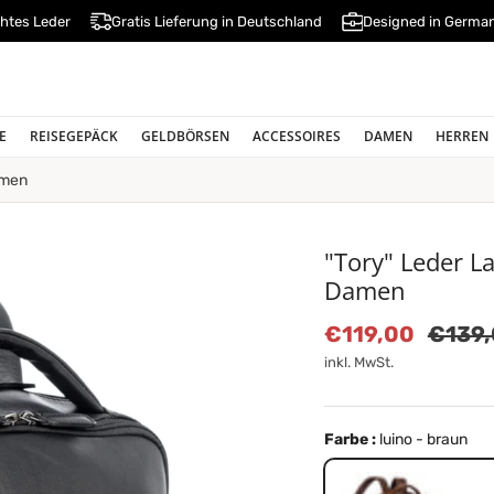
htes Leder
Gratis Lieferung in Deutschland
Designed in Germa
E
REISEGEPÄCK
GELDBÖRSEN
ACCESSOIRES
DAMEN
HERREN
amen
"Tory" Leder L
Damen
Verkaufspreis
Norma
€119,00
€139
inkl. MwSt.
Farbe :
luino - braun