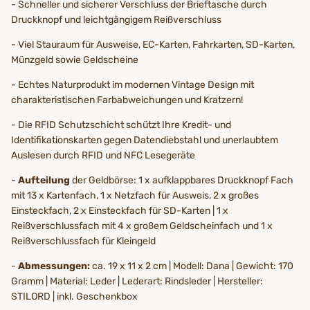
- Schneller und sicherer Verschluss der Brieftasche durch
Druckknopf und leichtgängigem Reißverschluss
- Viel Stauraum für Ausweise, EC-Karten, Fahrkarten, SD-Karten,
Münzgeld sowie Geldscheine
- Echtes Naturprodukt im modernen Vintage Design mit
charakteristischen Farbabweichungen und Kratzern!
- Die RFID Schutzschicht schützt Ihre Kredit- und
Identifikationskarten gegen Datendiebstahl und unerlaubtem
Auslesen durch RFID und NFC Lesegeräte
-
Aufteilung
der Geldbörse: 1 x aufklappbares Druckknopf Fach
mit 13 x Kartenfach, 1 x Netzfach für Ausweis, 2 x großes
Einsteckfach, 2 x Einsteckfach für SD-Karten | 1 x
Reißverschlussfach mit 4 x großem Geldscheinfach und 1 x
Reißverschlussfach für Kleingeld
-
Abmessungen:
ca. 19 x 11 x 2 cm | Modell: Dana | Gewicht: 170
Gramm | Material: Leder | Lederart: Rindsleder | Hersteller:
STILORD | inkl. Geschenkbox