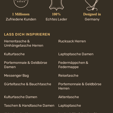
1 Millionen
100%
Designed in
Zufriedene Kunden
Echtes Leder
Germany
LASS DICH INSPIRIEREN
Herrentasche &
Rucksack Herren
Umhängetasche Herren
Kulturtasche
Laptoptasche Damen
Portemonnaie & Geldbörse
Federmäppchen &
Damen
Federmappe
Messenger Bag
Reisetasche
Gürteltasche & Bauchtasche
Portemonnaie & Geldbörse
Herren
Kulturtasche Damen
Aktentasche
Taschen & Handtasche Damen
Laptoptasche