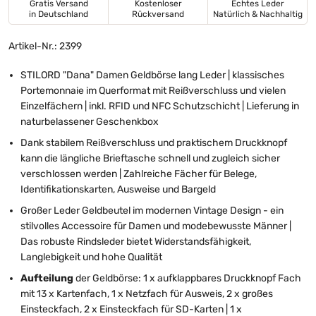
Gratis Versand
Kostenloser
Echtes Leder
in Deutschland
Rückversand
Natürlich & Nachhaltig
Artikel-Nr.: 2399
STILORD "Dana" Damen Geldbörse lang Leder | klassisches
Portemonnaie im Querformat mit Reißverschluss und vielen
Einzelfächern | inkl. RFID und NFC Schutzschicht | Lieferung in
naturbelassener Geschenkbox
Dank stabilem Reißverschluss und praktischem Druckknopf
kann die längliche Brieftasche schnell und zugleich sicher
verschlossen werden | Zahlreiche Fächer für Belege,
Identifikationskarten, Ausweise und Bargeld
Großer Leder Geldbeutel im modernen Vintage Design - ein
stilvolles Accessoire für Damen und modebewusste Männer |
Das robuste Rindsleder bietet Widerstandsfähigkeit,
Langlebigkeit und hohe Qualität
Aufteilung
der Geldbörse: 1 x aufklappbares Druckknopf Fach
mit 13 x Kartenfach, 1 x Netzfach für Ausweis, 2 x großes
Einsteckfach, 2 x Einsteckfach für SD-Karten | 1 x