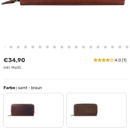
Normaler Preis
€34,90
4.0 (1)
inkl. MwSt.
Farbe :
samt - braun
cognac - dunkelbraun
matt - braun