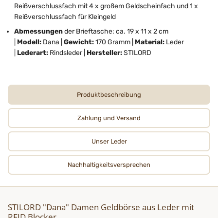
Reißverschlussfach mit 4 x großem Geldscheinfach und 1 x
Reißverschlussfach für Kleingeld
Abmessungen
der Brieftasche:
ca. 19 x 11 x 2 cm
|
Modell:
Dana |
Gewicht:
170 Gramm |
Material:
Leder
|
Lederart:
Rindsleder |
Hersteller:
STILORD
Produktbeschreibung
Zahlung und Versand
Unser Leder
Nachhaltigkeits­­­versprechen
STILORD "Dana" Damen Geldbörse aus Leder mit
RFID Blocker