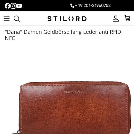
+49 201-21960752
Konto
Ein
"Dana" Damen Geldbörse lang Leder anti RFID
NFC