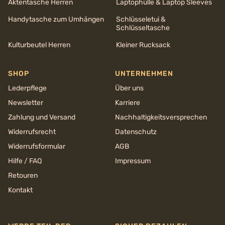
Aktentasche Herren
Laptophülle & Laptop Sleeves
Handytasche zum Umhängen
Schlüsseletui &
Schlüsseltasche
Kulturbeutel Herren
Kleiner Rucksack
SHOP
UNTERNEHMEN
Lederpflege
Über uns
Newsletter
Karriere
Zahlung und Versand
Nachhaltigkeits­versprechen
Widerrufsrecht
Datenschutz
Widerrufsformular
AGB
Hilfe / FAQ
Impressum
Retouren
Kontakt