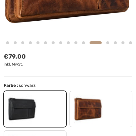
Normaler Preis
€79,00
inkl. MwSt.
Farbe :
schwarz
schwarz
kara - cognac