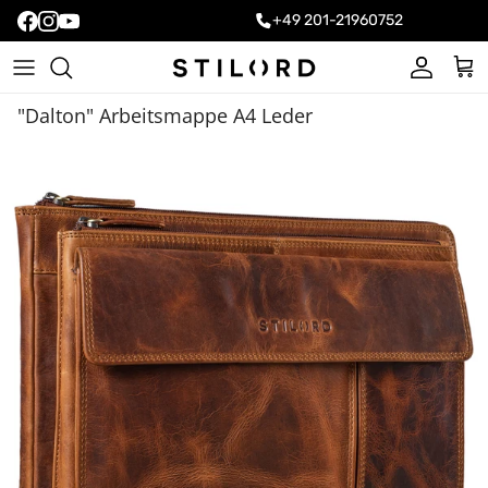
+49 201-21960752
Konto
Ein
"Dalton" Arbeitsmappe A4 Leder