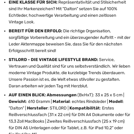
EINE KLASSE FÜR SICH:
Repräsentativität und Stilsicherheit
sind Ihr Markenzeichen?
Mit "Dalton" setzen Sie auf
100%
Echtleder, hochwertige Verarbeitung und einen zeitlosen
Vintage Look.
BEREIT FÜR DEN ERFOLG:
Die richtige Organisation,
sorgfältige Vorbereitung und ein überzeugender Auftritt - mit der
Leder Aktenmappe beweisen Sie, dass Sie für den nächsten
Erfolgsschritt bereit sind!
STILORD - DIE VINTAGE LIFESTYLE BRAND:
Service,
Vertrauen und Qualität sind für uns selbstverständlich. Wir lieben
moderne Vintage Produkte, die kurzlebige Trends überdauern.
Unsere Passion ist es, die Welt etwas stilvoller zu gestalten.
Daran arbeiten wir jeden Tag mit Herzblut.
AUF EINEN BLICK: Abmessungen
(BxHxT): 33 x 25 x 5 cm |
Gewicht
: 610 Gramm |
Material
: echtes Rindsleder |
Modell
:
"Dalton" |
Hersteller
: STILORD |
Kompatibilität
: Erstes
Reißverschlussfach (31 x 22 cm) für DIN A4 Dokumente oder für
13,3 Zoll MacBooks | Zweites Reißverschlussfach (25 x 19 cm)
für DIN A5 Unterlagen oder für Tablet, z.B. für iPad 10,2" oder