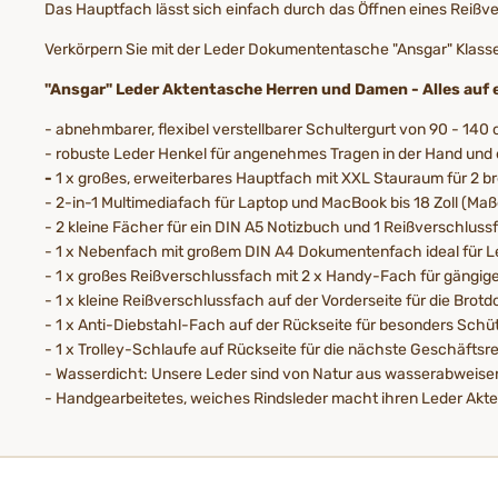
Das Hauptfach lässt sich einfach durch das Öffnen eines Reißv
Verkörpern Sie mit der Leder Dokumententasche "Ansgar" Klasse un
"Ansgar" Leder Aktentasche Herren und Damen - Alles auf e
- abnehmbarer, flexibel verstellbarer Schultergurt von 90 - 140
- robuste Leder Henkel für angenehmes Tragen in der Hand un
-
1 x großes, erweiterbares Hauptfach mit XXL Stauraum für 2 br
- 2-in-1 Multimediafach für Laptop und MacBook bis 18 Zoll (Maße
- 2 kleine Fächer für ein DIN A5 Notizbuch und 1 Reißverschlus
- 1 x Nebenfach mit großem DIN A4 Dokumentenfach ideal für Le
- 1 x großes Reißverschlussfach mit 2 x Handy-Fach für gängige
- 1 x kleine Reißverschlussfach auf der Vorderseite für die Brot
- 1 x Anti-Diebstahl-Fach auf der Rückseite für besonders Sch
- 1 x Trolley-Schlaufe auf Rückseite für die nächste Geschäftsre
- Wasserdicht: Unsere Leder sind von Natur aus wasserabweis
- Handgearbeitetes, weiches Rindsleder macht ihren Leder Akten