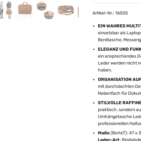
Artikel-Nr.: 16005
EIN WAHRES MULTI
einsetzbar als Lapto
Bordtasche, Messeng
ELEGANZ UND FUNK
ein ansprechendes De
Leder werden nicht nu
haben.
ORGANISATION AUF
mit durchdachten De
Nebenfach für Dokumen
STILVOLLE RAFFIN
praktisch, sondern a
Umhängetasche Leder 
professionellen Haltu
Maße
(BxHxT): 47 x 3
Leder-Art
: Rindslede