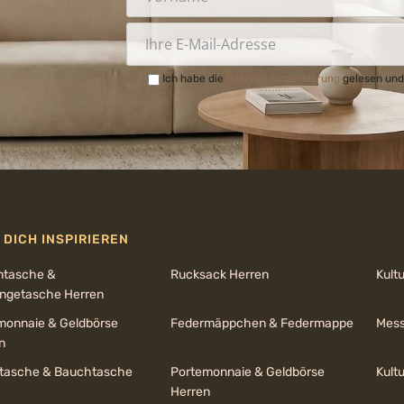
Ich habe die
Datenschutzerklärung
gelesen und
 DICH INSPIRIEREN
ntasche &
Rucksack Herren
Kult
getasche Herren
monnaie & Geldbörse
Federmäppchen & Federmappe
Mess
n
ltasche & Bauchtasche
Portemonnaie & Geldbörse
Kult
Herren