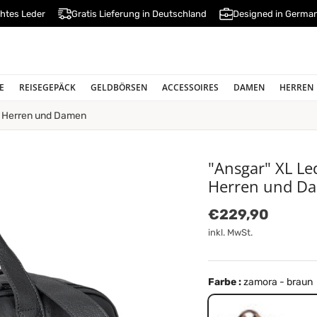
htes Leder
Gratis Lieferung in Deutschland
Designed in Germa
E
REISEGEPÄCK
GELDBÖRSEN
ACCESSOIRES
DAMEN
HERREN
r Herren und Damen
"Ansgar" XL L
Herren und D
Normaler Preis
€229,90
inkl. MwSt.
Farbe :
zamora - braun