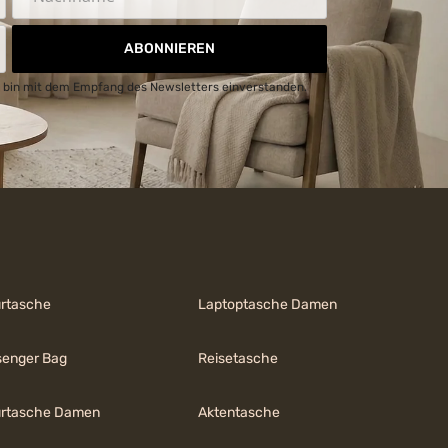
ABONNIEREN
 bin mit dem Empfang des Newsletters einverstanden.
urtasche
Laptoptasche Damen
enger Bag
Reisetasche
urtasche Damen
Aktentasche