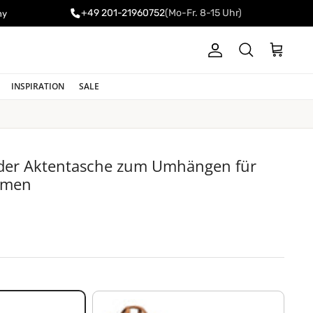
+49 201-21960752
(Mo-Fr. 8-15 Uhr)
ny
Konto
Einkaufswa
Suchen
INSPIRATION
SALE
eder Aktentasche zum Umhängen für
amen