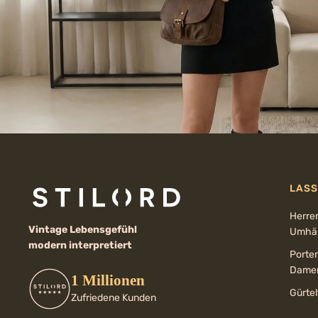
LASS
Herre
Vintage Lebensgefühl
Umhän
modern interpretiert
Porte
Dame
1 Millionen
Gürte
Zufriedene Kunden