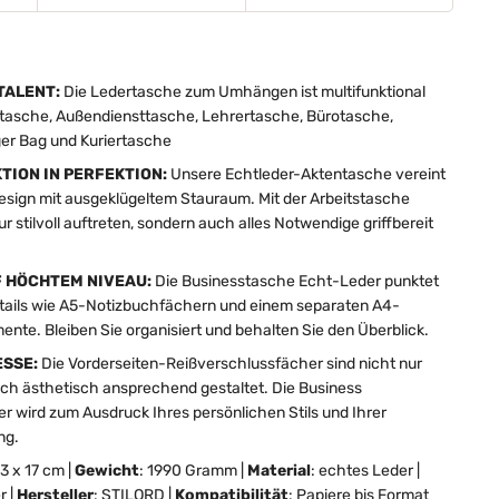
TALENT:
Die Ledertasche zum Umhängen ist multifunktional
ptasche, Außendiensttasche, Lehrertasche, Bürotasche,
er Bag und Kuriertasche
TION IN PERFEKTION:
Unsere Echtleder-Aktentasche vereint
sign mit ausgeklügeltem Stauraum. Mit der Arbeitstasche
r stilvoll auftreten, sondern auch alles Notwendige griffbereit
 HÖCHTEM NIVEAU:
Die Businesstasche Echt-Leder punktet
tails wie A5-Notizbuchfächern und einem separaten A4-
te. Bleiben Sie organisiert und behalten Sie den Überblick.
ESSE:
Die Vorderseiten-Reißverschlussfächer sind nicht nur
uch ästhetisch ansprechend gestaltet. Die Business
wird zum Ausdruck Ihres persönlichen Stils und Ihrer
ng.
3 x 17 cm |
Gewicht
: 1990 Gramm |
Material
: echtes Leder |
r |
Hersteller
: STILORD |
Kompatibilität
: Papiere bis Format