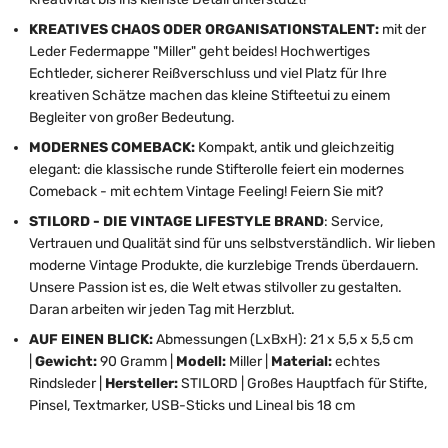
KREATIVES CHAOS ODER ORGANISATIONSTALENT:
mit der
Leder Federmappe "Miller" geht beides! Hochwertiges
Echtleder, sicherer Reißverschluss und viel Platz für Ihre
kreativen Schätze machen das kleine Stifteetui zu einem
Begleiter von großer Bedeutung.
MODERNES COMEBACK:
Kompakt, antik und gleichzeitig
elegant: die klassische runde Stifterolle feiert ein modernes
Comeback - mit echtem Vintage Feeling! Feiern Sie mit?
STILORD - DIE VINTAGE LIFESTYLE BRAND
: Service,
Vertrauen und Qualität sind für uns selbstverständlich. Wir lieben
moderne Vintage Produkte, die kurzlebige Trends überdauern.
Unsere Passion ist es, die Welt etwas stilvoller zu gestalten.
Daran arbeiten wir jeden Tag mit Herzblut.
AUF EINEN BLICK:
Abmessungen (LxBxH): 21 x 5,5 x 5,5 cm
|
Gewicht:
90 Gramm |
Modell:
Miller |
Material:
echtes
Rindsleder |
Hersteller:
STILORD | Großes Hauptfach für Stifte,
Pinsel, Textmarker, USB-Sticks und Lineal bis 18 cm