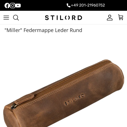
+49 201-21960752
Konto
Ein
"Miller" Federmappe Leder Rund