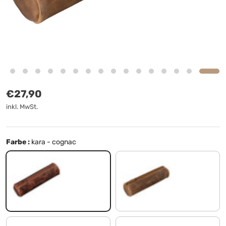
Normaler Preis
€27,90
inkl. MwSt.
Farbe :
kara - cognac
kara - cognac
mittel - braun