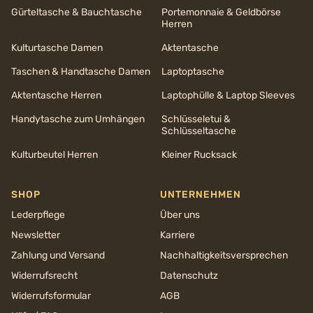
Gürteltasche & Bauchtasche
Portemonnaie & Geldbörse
Herren
Kulturtasche Damen
Aktentasche
Taschen & Handtasche Damen
Laptoptasche
Aktentasche Herren
Laptophülle & Laptop Sleeves
Handytasche zum Umhängen
Schlüsseletui &
Schlüsseltasche
Kulturbeutel Herren
Kleiner Rucksack
SHOP
UNTERNEHMEN
Lederpflege
Über uns
Newsletter
Karriere
Zahlung und Versand
Nachhaltigkeits­versprechen
Widerrufsrecht
Datenschutz
Widerrufsformular
AGB