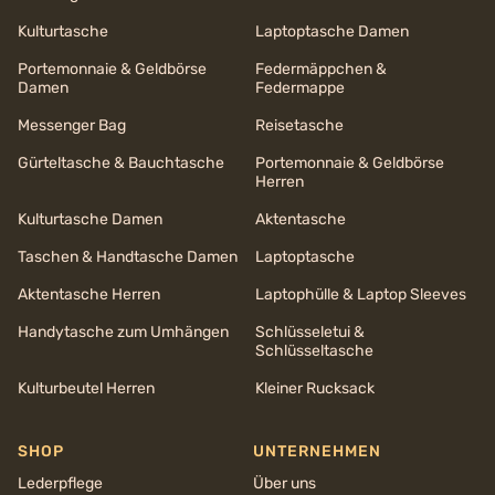
Kulturtasche
Laptoptasche Damen
Portemonnaie & Geldbörse
Federmäppchen &
Damen
Federmappe
Messenger Bag
Reisetasche
Gürteltasche & Bauchtasche
Portemonnaie & Geldbörse
Herren
Kulturtasche Damen
Aktentasche
Taschen & Handtasche Damen
Laptoptasche
Aktentasche Herren
Laptophülle & Laptop Sleeves
Handytasche zum Umhängen
Schlüsseletui &
Schlüsseltasche
Kulturbeutel Herren
Kleiner Rucksack
SHOP
UNTERNEHMEN
Lederpflege
Über uns