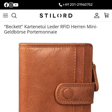
+49 201-21960752
Konto
Ein
"Beckett" Kartenetui Leder RFID Herren Mini-
Geldbörse Portemonnaie