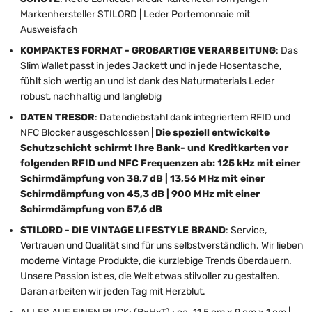
Markenhersteller STILORD | Leder Portemonnaie mit
Ausweisfach
KOMPAKTES FORMAT - GROßARTIGE VERARBEITUNG
: Das
Slim Wallet passt in jedes Jackett und in jede Hosentasche,
fühlt sich wertig an und ist dank des Naturmaterials Leder
robust, nachhaltig und langlebig
DATEN TRESOR
:
Datendiebstahl dank integriertem RFID und
NFC Blocker ausgeschlossen |
Die speziell entwickelte
Schutzschicht schirmt Ihre Bank- und Kreditkarten vor
folgenden RFID und NFC Frequenzen ab: 125 kHz mit einer
Schirmdämpfung von 38,7 dB | 13,56 MHz mit einer
Schirmdämpfung von 45,3 dB | 900 MHz mit einer
Schirmdämpfung von 57,6 dB
STILORD - DIE VINTAGE LIFESTYLE BRAND
: Service,
Vertrauen und Qualität sind für uns selbstverständlich. Wir lieben
moderne Vintage Produkte, die kurzlebige Trends überdauern.
Unsere Passion ist es, die Welt etwas stilvoller zu gestalten.
Daran arbeiten wir jeden Tag mit Herzblut.