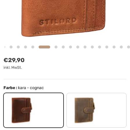
Normaler Preis
€29,90
inkl. MwSt.
Farbe :
kara - cognac
kara - cognac
mittel - braun