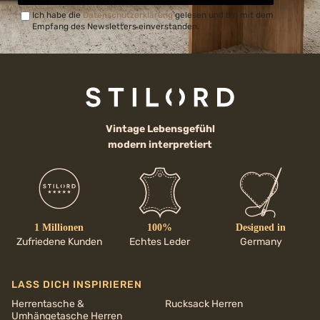
Ich habe die
Datenschutzerklärung
gelesen und bin mit dem
Empfang des Newsletters einverstanden.
Vintage Lebensgefühl
modern interpretiert
1 Millionen
100%
Designed in
Zufriedene Kunden
Echtes Leder
Germany
LASS DICH INSPIRIEREN
Herrentasche &
Rucksack Herren
Umhängetasche Herren