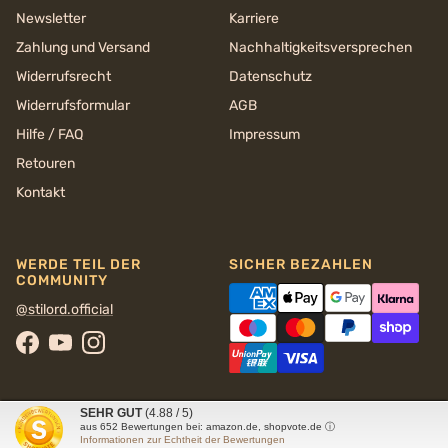
Newsletter
Karriere
Zahlung und Versand
Nachhaltigkeits­versprechen
Widerrufsrecht
Datenschutz
Widerrufsformular
AGB
Hilfe / FAQ
Impressum
Retouren
Kontakt
WERDE TEIL DER
SICHER BEZAHLEN
COMMUNITY
@stilord.official
Facebook
YouTube
Instagram
SEHR GUT
(4.88 / 5)
aus
652
Bewertungen bei: amazon.de, shopvote.de ⓘ
Informationen zur Echtheit der Bewertungen