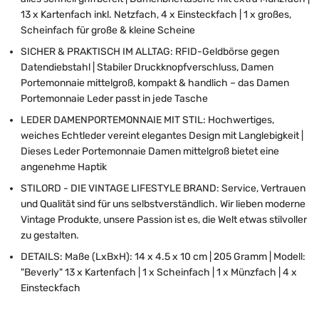
13 x Kartenfach inkl. Netzfach, 4 x Einsteckfach | 1 x großes,
Scheinfach für große & kleine Scheine
SICHER & PRAKTISCH IM ALLTAG: RFID-Geldbörse gegen
Datendiebstahl | Stabiler Druckknopfverschluss, Damen
Portemonnaie mittelgroß, kompakt & handlich – das Damen
Portemonnaie Leder passt in jede Tasche
LEDER DAMENPORTEMONNAIE MIT STIL: Hochwertiges,
weiches Echtleder vereint elegantes Design mit Langlebigkeit |
Dieses Leder Portemonnaie Damen mittelgroß bietet eine
angenehme Haptik
STILORD - DIE VINTAGE LIFESTYLE BRAND: Service, Vertrauen
und Qualität sind für uns selbstverständlich. Wir lieben moderne
Vintage Produkte, unsere Passion ist es, die Welt etwas stilvoller
zu gestalten.
DETAILS: Maße (LxBxH): 14 x 4.5 x 10 cm | 205 Gramm | Modell:
"Beverly" 13 x Kartenfach | 1 x Scheinfach | 1 x Münzfach | 4 x
Einsteckfach