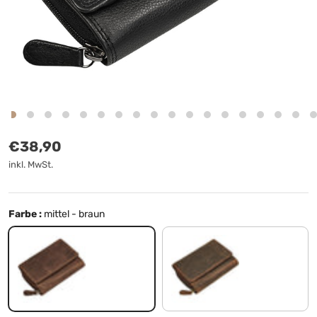
Normaler Preis
€38,90
inkl. MwSt.
Farbe :
mittel - braun
mittel - braun
kreta - braun