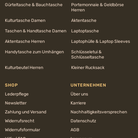
Gürteltasche & Bauchtasche
Portemonnaie & Geldbörse
Herren
Kulturtasche Damen
Aktentasche
Taschen & Handtasche Damen
Laptoptasche
Aktentasche Herren
Laptophülle & Laptop Sleeves
Handytasche zum Umhängen
Schlüsseletui &
Schlüsseltasche
Kulturbeutel Herren
Kleiner Rucksack
SHOP
UNTERNEHMEN
Lederpflege
Über uns
Newsletter
Karriere
Zahlung und Versand
Nachhaltigkeits­versprechen
Widerrufsrecht
Datenschutz
Widerrufsformular
AGB