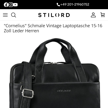
+49 201-21960752
Konto
Ein
"Cornelius" Schmale Vintage Laptoptasche 15-16
Zoll Leder Herren