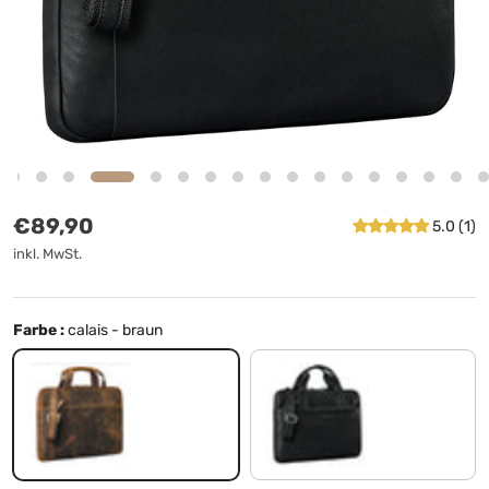
Normaler Preis
€89,90
5.0 (1)
inkl. MwSt.
Farbe :
calais - braun
calais - braun
schwarz