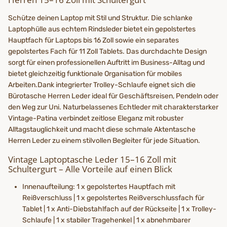
Schütze deinen Laptop mit Stil und Struktur. Die schlanke
Laptophülle aus echtem Rindsleder bietet ein gepolstertes
Hauptfach für Laptops bis 16 Zoll sowie ein separates
gepolstertes Fach für 11 Zoll Tablets. Das durchdachte Design
sorgt für einen professionellen Auftritt im Business-Alltag und
bietet gleichzeitig funktionale Organisation für mobiles
Arbeiten.Dank integrierter Trolley-Schlaufe eignet sich die
Bürotasche Herren Leder ideal für Geschäftsreisen, Pendeln oder
den Weg zur Uni. Naturbelassenes Echtleder mit charakterstarker
Vintage-Patina verbindet zeitlose Eleganz mit robuster
Alltagstauglichkeit und macht diese schmale Aktentasche
Herren Leder zu einem stilvollen Begleiter für jede Situation.
Vintage Laptoptasche Leder 15–16 Zoll mit
Schultergurt – Alle Vorteile auf einen Blick
Innenaufteilung: 1 x gepolstertes Hauptfach mit
Reißverschluss | 1 x gepolstertes Reißverschlussfach für
Tablet | 1 x Anti-Diebstahlfach auf der Rückseite | 1 x Trolley-
Schlaufe | 1 x stabiler Tragehenkel | 1 x abnehmbarer