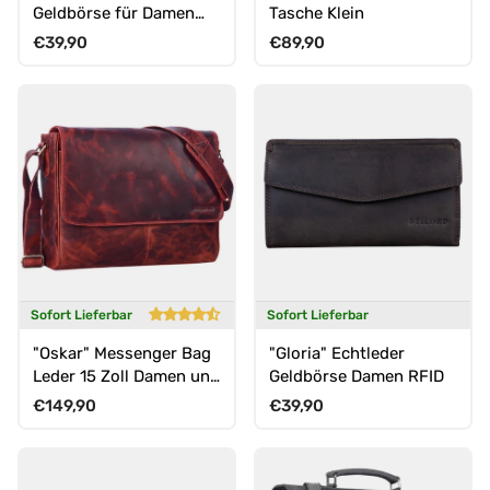
Geldbörse für Damen
Tasche Klein
RFID
Normaler Preis
Normaler Preis
€39,90
€89,90
Sofort Lieferbar
Sofort Lieferbar
"Oskar" Messenger Bag
"Gloria" Echtleder
Leder 15 Zoll Damen und
Geldbörse Damen RFID
Herren Echtleder
Normaler Preis
Normaler Preis
€149,90
€39,90