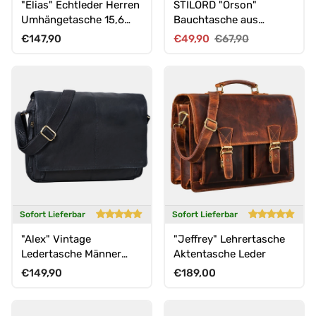
"Elias" Echtleder Herren
STILORD "Orson"
Umhängetasche 15,6
Bauchtasche aus
Zoll Businesstasche
echtem Leder für Damen
Normaler Preis
Verkaufspreis
Normaler Preis
€147,90
€49,90
€67,90
Leder
und Herren
Sofort Lieferbar
Sofort Lieferbar
"Alex" Vintage
"Jeffrey" Lehrertasche
Ledertasche Männer
Aktentasche Leder
Frauen Businesstasche
Normaler Preis
Normaler Preis
€149,90
€189,00
zum Umhängen 15,6 Zoll