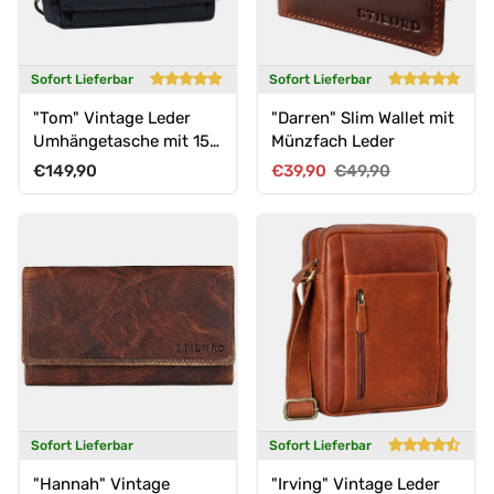
Sofort Lieferbar
Sofort Lieferbar
"Tom" Vintage Leder
"Darren" Slim Wallet mit
Umhängetasche mit 15
Münzfach Leder
Zoll Laptopfach für
Normaler Preis
Verkaufspreis
Normaler Preis
€149,90
€39,90
€49,90
Damen und Herren
Sofort Lieferbar
Sofort Lieferbar
"Hannah" Vintage
"Irving" Vintage Leder