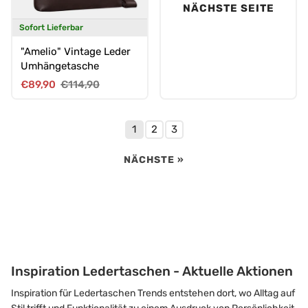
NÄCHSTE SEITE
Sofort Lieferbar
"Amelio" Vintage Leder
Umhängetasche
Verkaufspreis
Normaler Preis
€89,90
€114,90
1
2
3
NÄCHSTE »
Inspiration Ledertaschen - Aktuelle Aktionen
Inspiration für Ledertaschen Trends entstehen dort, wo Alltag auf