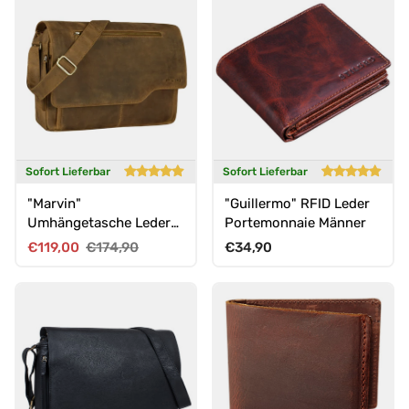
Sofort Lieferbar
Sofort Lieferbar
"Marvin"
"Guillermo" RFID Leder
Umhängetasche Leder
Portemonnaie Männer
Groß 15.6 Zoll
Verkaufspreis
Normaler Preis
Normaler Preis
€119,00
€174,90
€34,90
Laptoptasche