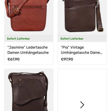
Sofort Lieferbar
Sofort Lieferbar
"Jasmine" Ledertasche
"Pia" Vintage
Damen Umhängetasche
Umhängetasche Damen
Leder
Normaler Preis
Normaler Preis
€67,90
€97,90