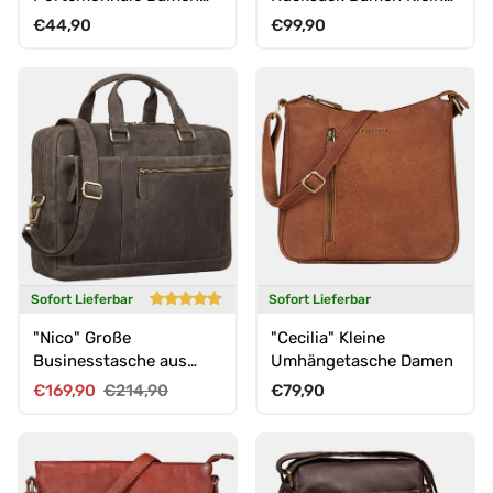
RFID Schutz
Leder
Normaler Preis
Normaler Preis
€44,90
€99,90
Sofort Lieferbar
Sofort Lieferbar
"Nico" Große
"Cecilia" Kleine
Businesstasche aus
Umhängetasche Damen
Hochwertigem Leder
Verkaufspreis
Normaler Preis
Normaler Preis
€169,90
€214,90
€79,90
15.6 Zoll