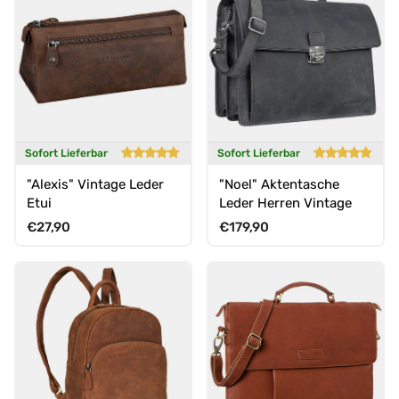
Sofort Lieferbar
Sofort Lieferbar
"Alexis" Vintage Leder
"Noel" Aktentasche
Etui
Leder Herren Vintage
Normaler Preis
Normaler Preis
€27,90
€179,90