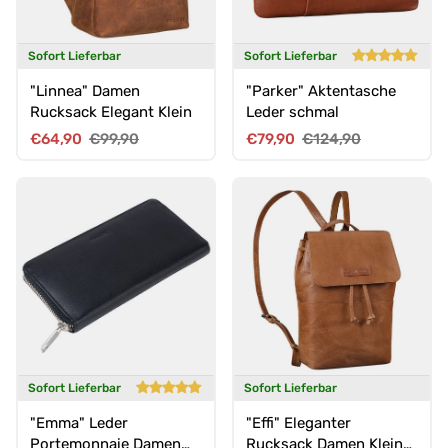
Sofort Lieferbar
Sofort Lieferbar
"Linnea" Damen
"Parker" Aktentasche
Rucksack Elegant Klein
Leder schmal
Verkaufspreis
Normaler Preis
Verkaufspreis
Normaler Preis
€64,90
€99,90
€79,90
€124,90
Sofort Lieferbar
Sofort Lieferbar
"Emma" Leder
"Effi" Eleganter
Portemonnaie Damen
Rucksack Damen Klein