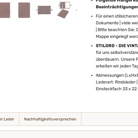
Folgende Mängel kö
Beeinträchtigungen 
Für einen stilsichere
Dokumente | viele wei
| Bitte beachten Sie:
Mappe eingelegt werde
STILORD - DIE VIN
für uns selbstverstän
überdauern. Unsere Pas
arbeiten wir jeden Tag
Abmessungen (LxHxB): 
Lederart: Rindsleder 
Einsteckfach 33 x 22 c
r Leder
Nachhaltigkeits­­­versprechen