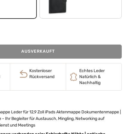
kelbraun
anthrazit
AUSVERKAUFT
Kostenloser
Echtes Leder
d
Rückversand
Natürlich &
Nachhaltig
appe Leder für 12,9 Zoll iPads Aktenmappe Dokumentenmappe |
 Ihr Begleiter für Austausch, Mingling, Networking auf
ienst und Meetings