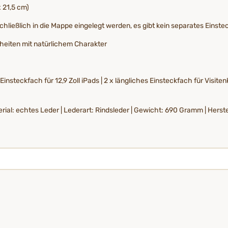
x 21,5 cm)
ließlich in die Mappe eingelegt werden, es gibt kein separates Einste
nheiten mit natürlichem Charakter
Einsteckfach für 12,9 Zoll iPads | 2 x längliches Einsteckfach für Visit
ial: echtes Leder | Lederart: Rindsleder | Gewicht: 690 Gramm | Herstel