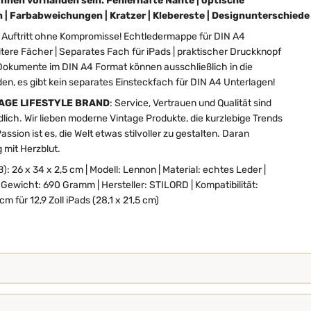
nnen vorhanden sein: Fehlerhafte Nähte | optische
| Farbabweichungen | Kratzer | Klebereste | Designunterschiede
n Auftritt ohne Kompromisse! Echtledermappe für DIN A4
tere Fächer | Separates Fach für iPads | praktischer Druckknopf
 Dokumente im DIN A4 Format können ausschließlich in die
n, es gibt kein separates Einsteckfach für DIN A4 Unterlagen!
TAGE LIFESTYLE BRAND
: Service, Vertrauen und Qualität sind
dlich. Wir lieben moderne Vintage Produkte, die kurzlebige Trends
sion ist es, die Welt etwas stilvoller zu gestalten. Daran
 mit Herzblut.
26 x 34 x 2,5 cm | Modell: Lennon | Material: echtes Leder |
| Gewicht: 690 Gramm | Hersteller: STILORD | Kompatibilität:
m für 12,9 Zoll iPads (28,1 x 21,5 cm)