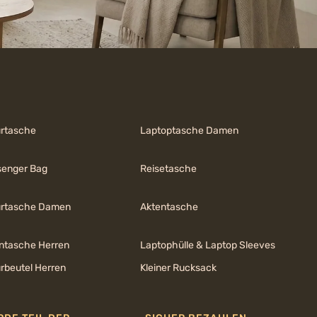
urtasche
Laptoptasche Damen
enger Bag
Reisetasche
urtasche Damen
Aktentasche
ntasche Herren
Laptophülle & Laptop Sleeves
urbeutel Herren
Kleiner Rucksack