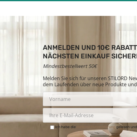
ANMELDEN UND 10€ RABATT
NÄCHSTEN EINKAUF SICHER
Mindestbestellwert 50€
Melden Sie sich für unseren STILORD News
dem Laufenden über neue Produkte und 
Ich habe die
Datenschutzerklärung
gelesen und