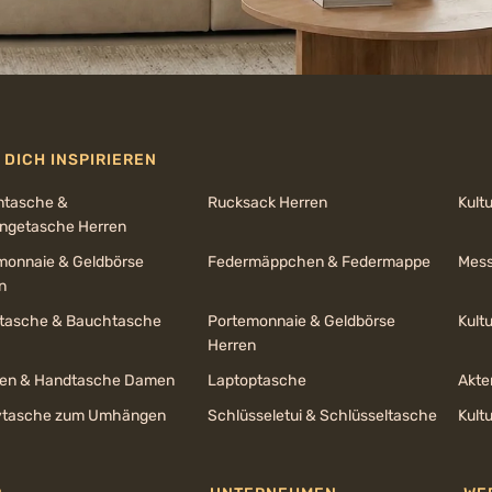
 DICH INSPIRIEREN
ntasche &
Rucksack Herren
Kult
getasche Herren
monnaie & Geldbörse
Federmäppchen & Federmappe
Mess
n
ltasche & Bauchtasche
Portemonnaie & Geldbörse
Kult
Herren
en & Handtasche Damen
Laptoptasche
Akte
tasche zum Umhängen
Schlüsseletui & Schlüsseltasche
Kult