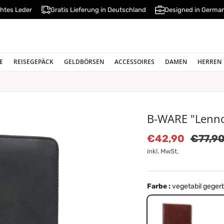
htes Leder
Gratis Lieferung in Deutschland
Designed in Germa
E
REISEGEPÄCK
GELDBÖRSEN
ACCESSOIRES
DAMEN
HERREN
B-WARE "Lenno
Verkaufspreis
Normal
€42,90
€77,9
inkl. MwSt.
Farbe :
vegetabil geger