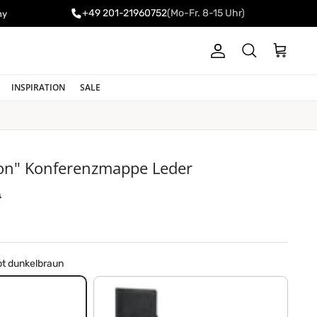
+49 201-21960752
(Mo-Fr. 8-15 Uhr)
ny
Konto
Einkaufswa
Suchen
INSPIRATION
SALE
n" Konferenzmappe Leder
er Preis
0
bt dunkelbraun