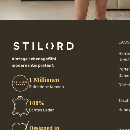
LASS
Herre
Vintage Lebensgefühl
Umhän
modern interpretiert
Porte
Dame
1 Millionen
Gürte
Zufriedene Kunden
Tasch
100%
Handy
Echtes Leder
Designed in