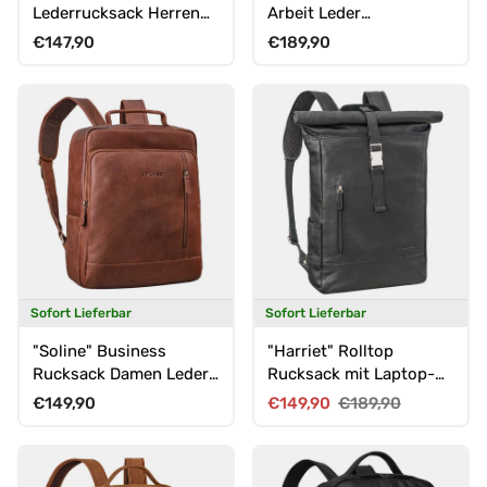
Lederrucksack Herren
Arbeit Leder
für 13.3 Zoll Laptop
Damenrucksack Groß
Normaler Preis
Normaler Preis
€147,90
€189,90
mittel-groß
für 16" Laptops
Sofort Lieferbar
Sofort Lieferbar
"Soline" Business
"Harriet" Rolltop
Rucksack Damen Leder
Rucksack mit Laptop-
15.6 - 16 Zoll
Fach 15.6 - 17 Zoll
Normaler Preis
Verkaufspreis
Normaler Preis
€149,90
€149,90
€189,90
Damen Herren