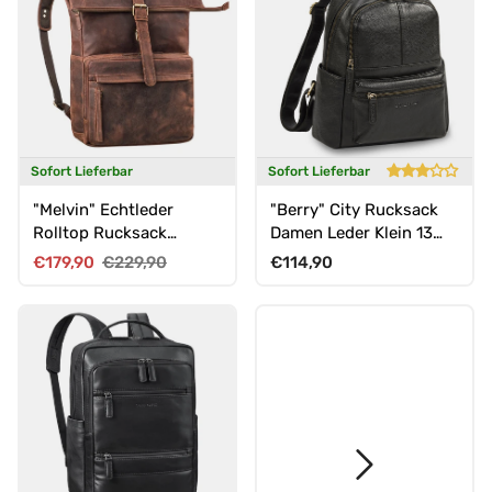
Sofort Lieferbar
Sofort Lieferbar
"Melvin" Echtleder
"Berry" City Rucksack
Rolltop Rucksack
Damen Leder Klein 13
Herren Laptop 16 - 17
Zoll
Verkaufspreis
Normaler Preis
Normaler Preis
€179,90
€229,90
€114,90
Zoll