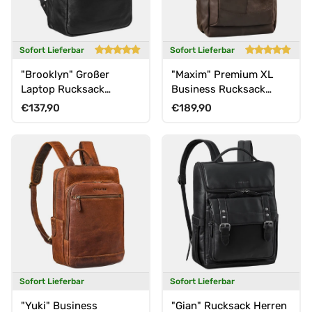
Sofort Lieferbar
Sofort Lieferbar
"Brooklyn" Großer
"Maxim" Premium XL
Laptop Rucksack
Business Rucksack
Echtleder mit 15.6 Zoll
Leder mit Laptopfach 17
Normaler Preis
Normaler Preis
€137,90
€189,90
Laptopfach
- 19 Zoll
Sofort Lieferbar
Sofort Lieferbar
"Yuki" Business
"Gian" Rucksack Herren