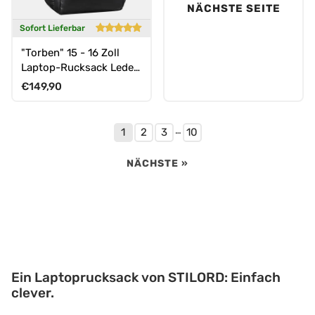
NÄCHSTE SEITE
Sofort Lieferbar
"Torben" 15 - 16 Zoll
Laptop-Rucksack Leder
Groß für Herren &
Normaler Preis
€149,90
Damen
…
1
2
3
10
NÄCHSTE »
Ein Laptoprucksack von STILORD: Einfach
clever.