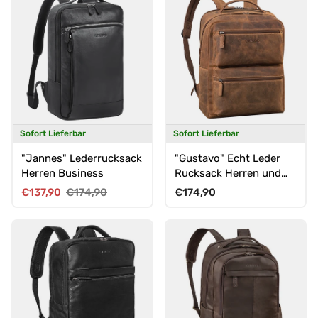
Sofort Lieferbar
Sofort Lieferbar
"Jannes" Lederrucksack
"Gustavo" Echt Leder
Herren Business
Rucksack Herren und
Damen Groß Laptopfach
Verkaufspreis
Normaler Preis
Normaler Preis
€137,90
€174,90
€174,90
15 - 16