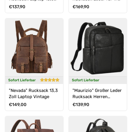
Zoll
Zoll Laptop Herren &
Normaler Preis
Normaler Preis
€137,90
€169,90
Damen
Sofort Lieferbar
Sofort Lieferbar
"Nevada" Rucksack 13,3
"Maurizio" Großer Leder
Zoll Laptop Vintage
Rucksack Herren
Laptoprucksack 15,6
Normaler Preis
Normaler Preis
€149,00
€139,90
Zoll