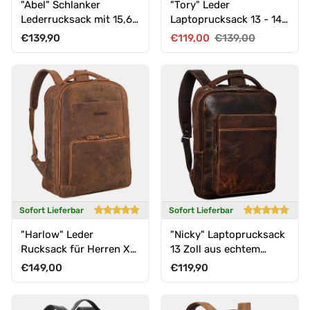
"Abel" Schlanker
"Tory" Leder
Lederrucksack mit 15,6
Laptoprucksack 13 - 14
Zoll Laptop-Fach Herren
Zoll Herren Damen
Normaler Preis
Verkaufspreis
Normaler Preis
€139,90
€119,00
€139,00
Damen
Sofort Lieferbar
Sofort Lieferbar
"Harlow" Leder
"Nicky" Laptoprucksack
Rucksack für Herren XL
13 Zoll aus echtem
mit Laptop Fach 15 bis
Leder Mittel-Groß
Normaler Preis
Normaler Preis
€149,00
€119,90
17 Zoll groß
Unisex