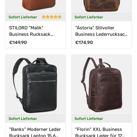
Sofort Lieferbar
Sofort Lieferbar
STILORD "Malik"
“Astoria” Stilvoller
Business Rucksack
Business Lederrucksack
Leder Groß Herren
Vintage mit 17 Zoll
Normaler Preis
Normaler Preis
€149,90
€174,90
Damen Echtleder
Laptop-Fach Uni
Rucksack Reiserucksack
Herren
Sofort Lieferbar
Sofort Lieferbar
"Banks" Moderner Leder
"Florin" XXL Business
Rucksack Laptop 15,6
Rucksack Leder für 17