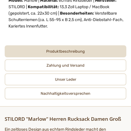
Modell:
Marlow |
Material:
echtes Rindsleder |
Hersteller:
STILORD |
Kompatibilität:
13,3 Zoll Laptop / MacBook
(gepolstert, ca. 22x30 cm) |
Besonderheiten:
Verstellbare
Schulterriemen (ca. L 55-95 x B 2,5 cm), Anti-Diebstahl-Fach,
Kariertes Innenfutter.
Produktbeschreibung
Zahlung und Versand
Unser Leder
Nachhaltigkeits­­­versprechen
STILORD "Marlow" Herren Rucksack Damen Groß
Ein zeitloses Design aus echtem Rindsleder macht den