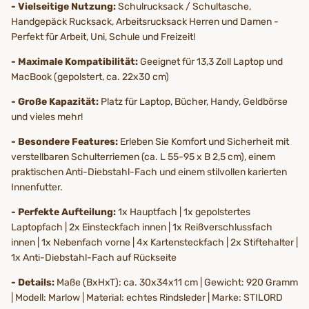
- Vielseitige Nutzung:
Schulrucksack / Schultasche,
Handgepäck Rucksack, Arbeitsrucksack Herren und Damen -
Perfekt für Arbeit, Uni, Schule und Freizeit!
- Maximale Kompatibilität:
Geeignet für 13,3 Zoll Laptop und
MacBook (gepolstert, ca. 22x30 cm)
- Große Kapazität:
Platz für Laptop, Bücher, Handy, Geldbörse
und vieles mehr!
- Besondere Features:
Erleben Sie Komfort und Sicherheit mit
verstellbaren Schulterriemen (ca. L 55-95 x B 2,5 cm), einem
praktischen Anti-Diebstahl-Fach und einem stilvollen karierten
Innenfutter.
- Perfekte Aufteilung:
1x Hauptfach | 1x gepolstertes
Laptopfach | 2x Einsteckfach innen | 1x Reißverschlussfach
innen | 1x Nebenfach vorne | 4x Kartensteckfach | 2x Stiftehalter |
1x Anti-Diebstahl-Fach auf Rückseite
- Details:
Maße (BxHxT): ca. 30x34x11 cm | Gewicht: 920 Gramm
| Modell: Marlow | Material: echtes Rindsleder | Marke: STILORD