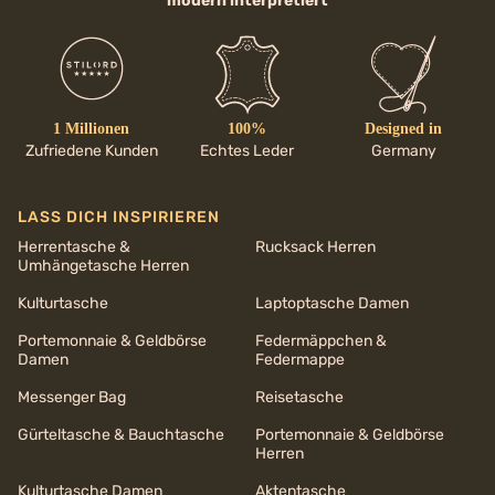
modern interpretiert
1 Millionen
100%
Designed in
Zufriedene Kunden
Echtes Leder
Germany
LASS DICH INSPIRIEREN
Herrentasche &
Rucksack Herren
Umhängetasche Herren
Kulturtasche
Laptoptasche Damen
Portemonnaie & Geldbörse
Federmäppchen &
Damen
Federmappe
Messenger Bag
Reisetasche
Gürteltasche & Bauchtasche
Portemonnaie & Geldbörse
Herren
Kulturtasche Damen
Aktentasche