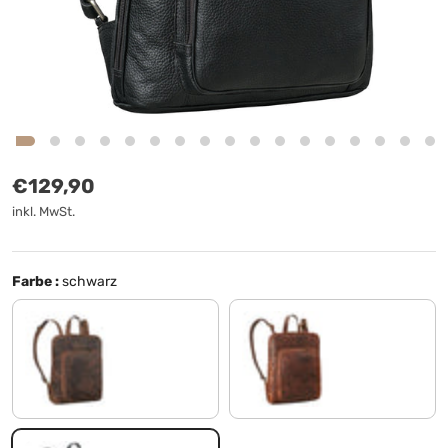
Normaler Preis
€129,90
inkl. MwSt.
Farbe :
schwarz
torino - braun
prestige - braun