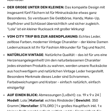
DER GROßE UNTER DEN KLEINEN:
Das kompakte Design mit
insgesamt fünf Fächern ist für Minirucksäcke etwas ganz
Besonderes. So verstauen Sie Geldbörse, Handy, Make-Up,
Kopfhörer und Schlüssel übersichtlich und sicher zugleich.
"Lola" ist ein kleiner Rucksack mit großer Wirkung!
VOM CITY TRIP BIS ZUR ABENDPLANUNG:
Echtes Leder,
zeitlose Farben, moderner Vintage Charakter - der kleine Damen
Lederrucksack ist Ihr für Fashion Allrounder für Tag und Nacht.
NATÜRLICH VINTAGE
: Natürliche Qualität - das ist für uns eine
Herzensangelegenheit! Um den naturbelassenen Charakter
jedes einzelnen Produkts zu wahren, werden unsere Rucksäcke
aus hochwertigem und natürlichen Vintage Leder hergestellt.
Besondere Merkmale dieses Leder sind Schrammen,
Farbabweichungen und Kratzer - einfach natürlich, einfach
einzigartig!
AUF EINEN BLICK:
Abmessungen (LxBxH): ca. 19 x 9 x 24 |
Modell
: Lola |
Material
: echtes Rindsleder |
Gewicht
: 350
Gramm |
Hersteller
: STILORD | 1 x großes Hauptfach inkl. 1 x