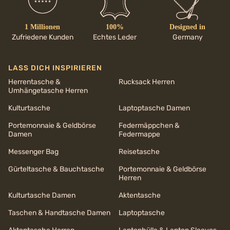
1 Millionen
100%
Designed in
Zufriedene Kunden
Echtes Leder
Germany
LASS DICH INSPIRIEREN
Herrentasche &
Rucksack Herren
Umhängetasche Herren
Kulturtasche
Laptoptasche Damen
Portemonnaie & Geldbörse
Federmäppchen &
Damen
Federmappe
Messenger Bag
Reisetasche
Gürteltasche & Bauchtasche
Portemonnaie & Geldbörse
Herren
Kulturtasche Damen
Aktentasche
Taschen & Handtasche Damen
Laptoptasche