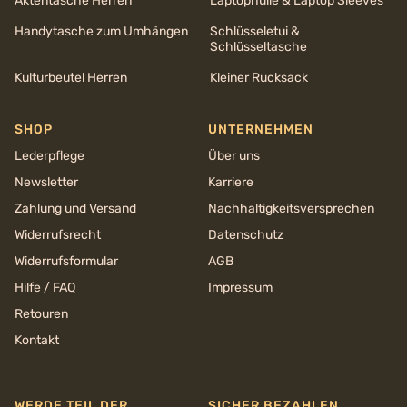
Aktentasche Herren
Laptophülle & Laptop Sleeves
Handytasche zum Umhängen
Schlüsseletui &
Schlüsseltasche
Kulturbeutel Herren
Kleiner Rucksack
SHOP
UNTERNEHMEN
Lederpflege
Über uns
Newsletter
Karriere
Zahlung und Versand
Nachhaltigkeits­versprechen
Widerrufsrecht
Datenschutz
Widerrufsformular
AGB
Hilfe / FAQ
Impressum
Retouren
Kontakt
WERDE TEIL DER
SICHER BEZAHLEN