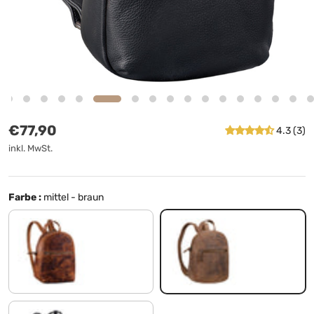
Normaler Preis
€77,90
4.3 (3)
inkl. MwSt.
Farbe :
mittel - braun
kara - cognac
mittel - braun