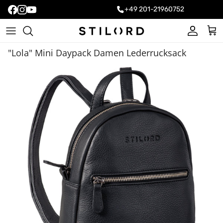
+49 201-21960752
Konto
Ein
"Lola" Mini Daypack Damen Lederrucksack