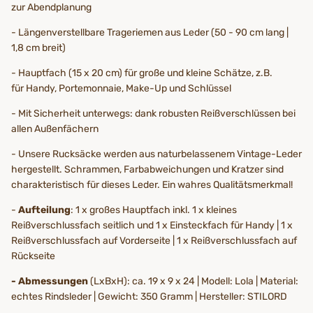
zur Abendplanung
- Längenverstellbare Trageriemen aus Leder (50 - 90 cm lang |
1,8 cm breit)
- Hauptfach (15 x 20 cm) für große und kleine Schätze, z.B.
für Handy, Portemonnaie, Make-Up und Schlüssel
- Mit Sicherheit unterwegs: dank robusten Reißverschlüssen bei
allen Außenfächern
- Unsere Rucksäcke werden aus naturbelassenem Vintage-Leder
hergestellt. Schrammen, Farbabweichungen und Kratzer sind
charakteristisch für dieses Leder. Ein wahres Qualitätsmerkmal!
-
Aufteilung
: 1 x großes Hauptfach inkl. 1 x kleines
Reißverschlussfach seitlich und 1 x Einsteckfach für Handy | 1 x
Reißverschlussfach auf Vorderseite | 1 x Reißverschlussfach auf
Rückseite
- Abmessungen
(LxBxH): ca. 19 x 9 x 24 | Modell: Lola | Material:
echtes Rindsleder | Gewicht: 350 Gramm | Hersteller: STILORD