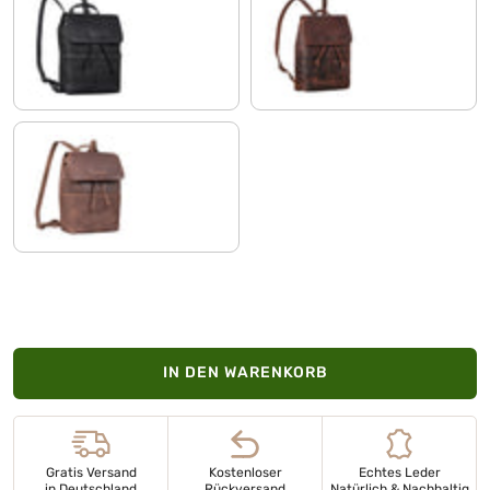
schwarz
ambra - coganc
sapelli - braun
IN DEN WARENKORB
Gratis Versand
Kostenloser
Echtes Leder
in Deutschland
Rückversand
Natürlich & Nachhaltig