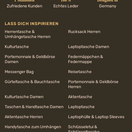
1 Millionen
100%
Designed in
Zufriedene Kunden
Echtes Leder
Germany
LASS DICH INSPIRIEREN
Herrentasche &
Rucksack Herren
Umhängetasche Herren
Kulturtasche
Laptoptasche Damen
Portemonnaie & Geldbörse
Federmäppchen &
Damen
Federmappe
Messenger Bag
Reisetasche
Gürteltasche & Bauchtasche
Portemonnaie & Geldbörse
Herren
Kulturtasche Damen
Aktentasche
Taschen & Handtasche Damen
Laptoptasche
Aktentasche Herren
Laptophülle & Laptop Sleeves
Handytasche zum Umhängen
Schlüsseletui &
Schlüsseltasche