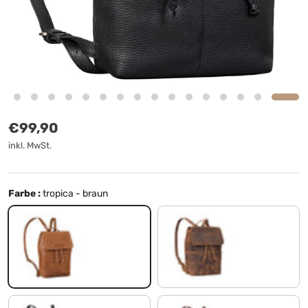
Normaler Preis
€99,90
inkl. MwSt.
Farbe :
tropica - braun
tropica - braun
avani - braun