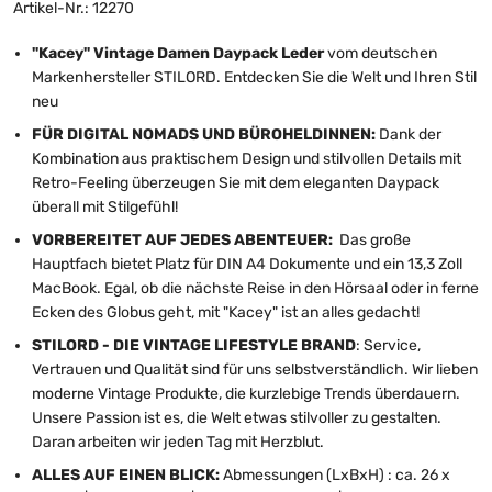
Artikel-Nr.: 12270
"Kacey" Vintage Damen Daypack Leder
vom deutschen
Markenhersteller STILORD. Entdecken Sie die Welt und Ihren Stil
neu
FÜR DIGITAL NOMADS UND BÜROHELDINNEN:
Dank der
Kombination aus praktischem Design und stilvollen Details mit
Retro-Feeling überzeugen Sie mit dem eleganten Daypack
überall mit Stilgefühl!
VORBEREITET AUF JEDES ABENTEUER:
Das große
Hauptfach bietet Platz für DIN A4 Dokumente und ein 13,3 Zoll
MacBook. Egal, ob die nächste Reise in den Hörsaal oder in ferne
Ecken des Globus geht, mit "Kacey" ist an alles gedacht!
STILORD - DIE VINTAGE LIFESTYLE BRAND
: Service,
Vertrauen und Qualität sind für uns selbstverständlich. Wir lieben
moderne Vintage Produkte, die kurzlebige Trends überdauern.
Unsere Passion ist es, die Welt etwas stilvoller zu gestalten.
Daran arbeiten wir jeden Tag mit Herzblut.
ALLES AUF EINEN BLICK:
Abmessungen (LxBxH) : ca. 26 x