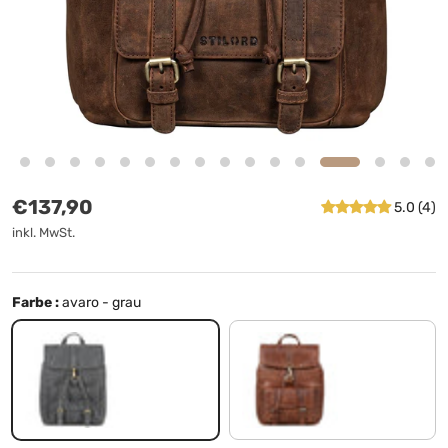
Normaler Preis
€137,90
5.0 (4)
inkl. MwSt.
Farbe :
avaro - grau
avaro - grau
napoli - braun