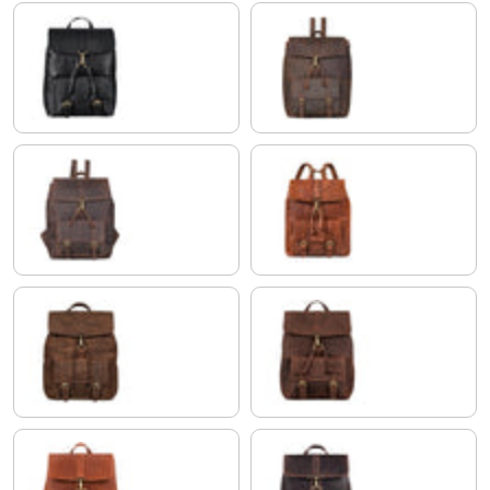
schwarz
colorado - braun
zamora - braun
brandy - cognac
aneto - braun
veleta - braun