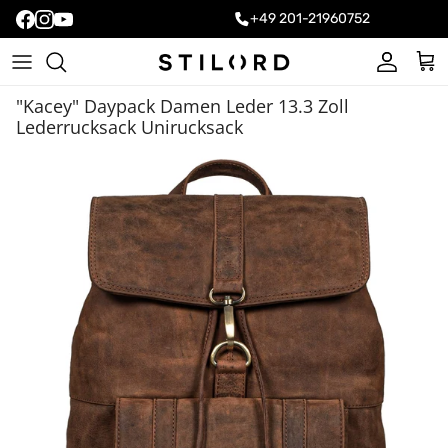
+49 201-21960752
Konto
Ein
"Kacey" Daypack Damen Leder 13.3 Zoll
Lederrucksack Unirucksack