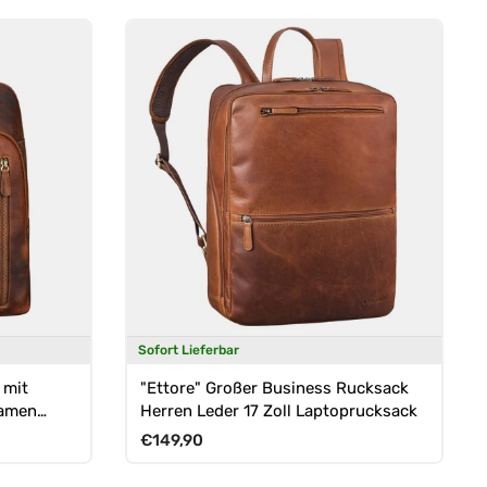
Sofort Lieferbar
 mit
"Ettore" Großer Business Rucksack
Damen
Herren Leder 17 Zoll Laptoprucksack
Normaler Preis
€149,90