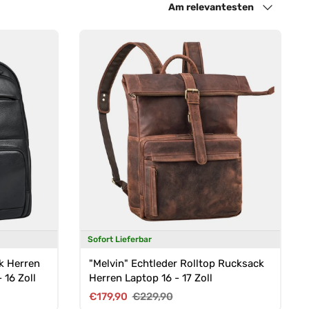
Am relevantesten
Sofort Lieferbar
k Herren
"Melvin" Echtleder Rolltop Rucksack
 16 Zoll
Herren Laptop 16 - 17 Zoll
Verkaufspreis
Normaler Preis
€179,90
€229,90