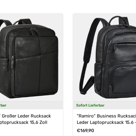
rbar
Sofort Lieferbar
" Großer Leder Rucksack
"Ramiro" Business Rucksac
ptoprucksack 15,6 Zoll
Leder Laptoprucksack 15.6 -
Preis
Normaler Preis
€169,90