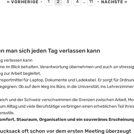
1
2
3
4
11
« VORHERIGE
·
…
·
NÄCHSTE »
den man sich jeden Tag verlassen kann
ag verlassen kann
rmine im Blick behalten, Verantwortung übernehmen und auch an stressi
g zur Arbeit begleitet.
ransportmittel für Laptop, Dokumente und Ladekabel. Er sorgt für Ordnun
gegnen. Ob auf dem Weg ins Büro, in die Universität, ins Lehrerzimmer
ich und der Schweiz verschwimmen die Grenzen zwischen Arbeit, Mobil
um Alltag und viele Berufstätige verbringen einen erheblichen Teil ihr
nsstils.
omfort, Stauraum, Organisation und ein souveränes Erscheinung
rucksack oft schon vor dem ersten Meeting überzeugt