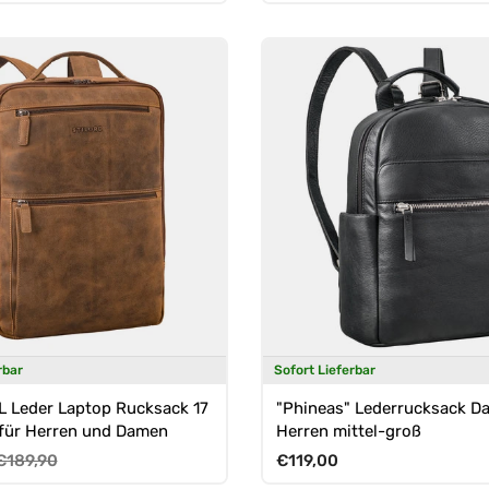
rbar
Sofort Lieferbar
L Leder Laptop Rucksack 17
"Phineas" Lederrucksack D
 für Herren und Damen
Herren mittel-groß
reis
Normaler Preis
Normaler Preis
€189,90
€119,00