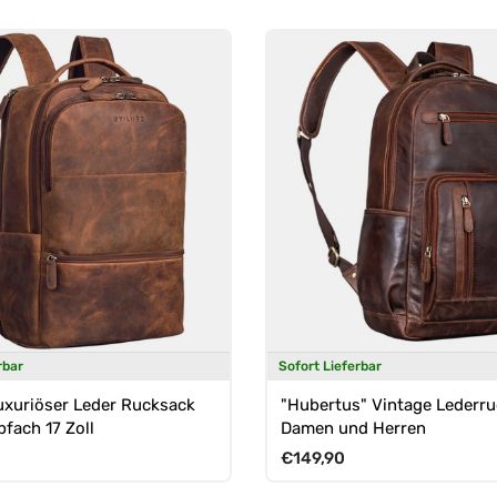
rbar
Sofort Lieferbar
uxuriöser Leder Rucksack
"Hubertus" Vintage Lederr
fach 17 Zoll
Damen und Herren
Preis
Normaler Preis
€149,90