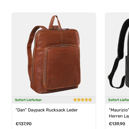
Sofort Lieferbar
Sofort Liefe
"Dan" Daypack Rucksack Leder
"Maurizio
Herren La
Normaler Preis
Normaler 
€137,90
€139,90