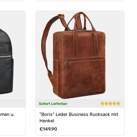
Sofort Lieferbar
amen u.
"Boris" Leder Business Rucksack mit
Henkel
Normaler Preis
€149,90