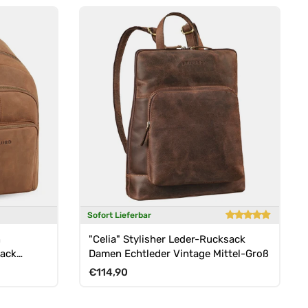
Sofort Lieferbar
n
"Celia" Stylisher Leder-Rucksack
sack
Damen Echtleder Vintage Mittel-Groß
Normaler Preis
€114,90