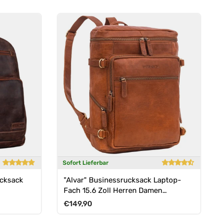
Sofort Lieferbar
ucksack
"Alvar" Businessrucksack Laptop-
Fach 15.6 Zoll Herren Damen
Echtleder
Normaler Preis
€149,90