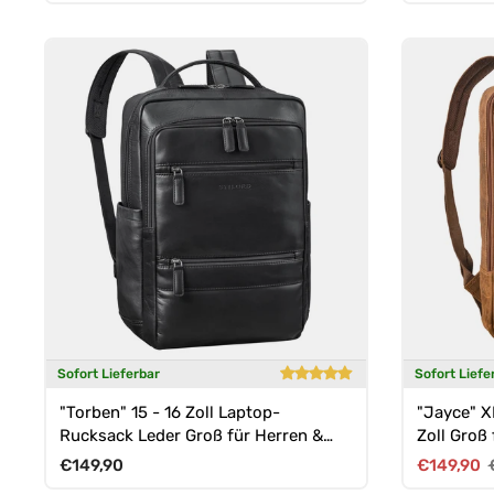
Sofort Lieferbar
Sofort Liefe
"Torben" 15 - 16 Zoll Laptop-
"Jayce" X
Rucksack Leder Groß für Herren &
Zoll Groß
Damen
Normaler Preis
Verkaufsp
€149,90
€149,90