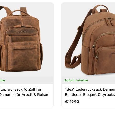
rbar
Sofort Lieferbar
toprucksack 16 Zoll für
"Bea" Lederrucksack Dame
Damen - für Arbeit & Reisen
Echtleder Elegant Cityruck
mittelgroß
Preis
Normaler Preis
€119,90