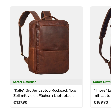
Sofort Lieferbar
Sofort Liefe
"Kalle" Großer Laptop Rucksack 15,6
"Thore" L
Zoll mit vielen Fächern Laptopfach
mit Laptop
Normaler Preis
Normaler 
€137,90
€189,90