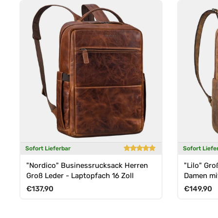
Sofort Lieferbar
Sofort Liefe
"Nordico" Businessrucksack Herren
"Lilo" Gr
Groß Leder - Laptopfach 16 Zoll
Damen mit
Normaler Preis
Normaler 
€137,90
€149,90