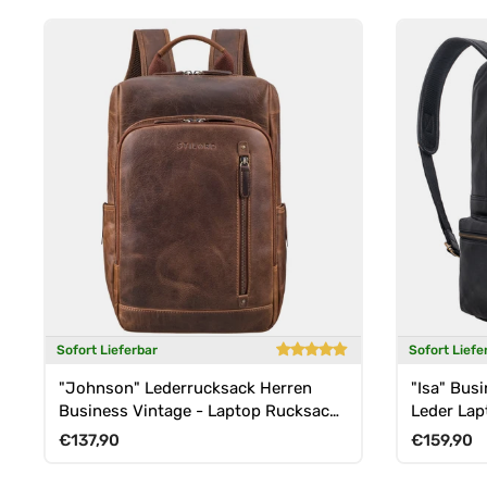
Sofort Lieferbar
Sofort Liefe
"Johnson" Lederrucksack Herren
"Isa" Bus
Business Vintage - Laptop Rucksack
Leder La
13 Zoll Rindsleder
Zoll
Normaler Preis
Normaler 
€137,90
€159,90