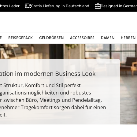
htes Leder
Gratis Lieferung in Deutschland
Designed in Germa
E
REISEGEPÄCK
GELDBÖRSEN
ACCESSOIRES
DAMEN
HERREN
sation im modernen Business Look
 Struktur, Komfort und Stil perfekt
ganisationsmöglichkeiten und robustes
r zwischen Büro, Meetings und Pendelalltag.
enehmer Tragekomfort sorgen dabei für einen
eit.