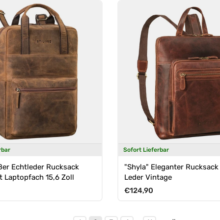
rbar
Sofort Lieferbar
oßer Echtleder Rucksack
"Shyla" Eleganter Rucksac
 Laptopfach 15,6 Zoll
Leder Vintage
Preis
Normaler Preis
€124,90