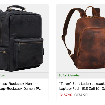
rbar
Sofort Lieferbar
iness-Rucksack Herren
"Taron" Echt Lederrucksack
ptop-Rucksack Damen 19
Laptop-Fach 13.3 Zoll für 
Herren
Preis
Verkaufspreis
Normaler Preis
€137,90
€174,90