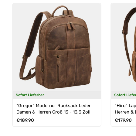
Sofort Lieferbar
Sofort Liefe
"Gregor" Moderner Rucksack Leder
"Hiro" Lap
Damen & Herren Groß 13 - 13,3 Zoll
Herren & 
Normaler Preis
Normaler 
€189,90
€179,90