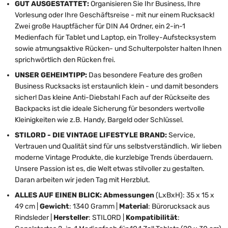
GUT AUSGESTATTET:
Organisieren Sie Ihr Business, Ihre
Vorlesung oder Ihre Geschäftsreise - mit nur einem Rucksack!
Zwei große Hauptfächer für DIN A4 Ordner, ein 2-in-1
Medienfach für Tablet und Laptop, ein Trolley-Aufstecksystem
sowie atmungsaktive Rücken- und Schulterpolster halten Ihnen
sprichwörtlich den Rücken frei.
UNSER GEHEIMTIPP:
Das besondere Feature des großen
Business Rucksacks ist erstaunlich klein - und damit besonders
sicher! Das kleine Anti-Diebstahl Fach auf der Rückseite des
Backpacks ist die ideale Sicherung für besonders wertvolle
Kleinigkeiten wie z.B. Handy, Bargeld oder Schlüssel.
STILORD - DIE VINTAGE LIFESTYLE BRAND:
Service,
Vertrauen und Qualität sind für uns selbstverständlich. Wir lieben
moderne Vintage Produkte, die kurzlebige Trends überdauern.
Unsere Passion ist es, die Welt etwas stilvoller zu gestalten.
Daran arbeiten wir jeden Tag mit Herzblut.
ALLES AUF EINEN BLICK: Abmessungen
(LxBxH): 35 x 15 x
49 cm |
Gewicht
: 1340 Gramm |
Material
: Bürorucksack aus
Rindsleder |
Hersteller
: STILORD |
Kompatibilität
: