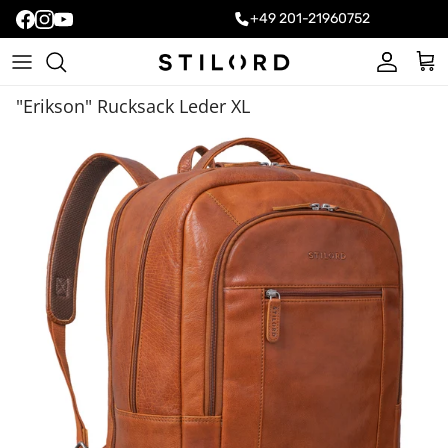
+49 201-21960752
Konto
Ein
"Erikson" Rucksack Leder XL