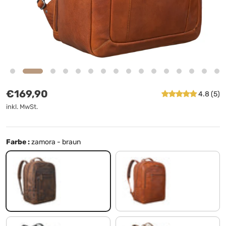
Normaler Preis
€169,90
4.8 (5)
inkl. MwSt.
Farbe :
zamora - braun
zamora - braun
maraska - braun