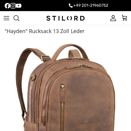
+49 201-21960752
Konto
Ein
"Hayden" Rucksack 13 Zoll Leder