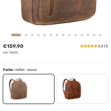
Normaler Preis
€159,90
5.0 (1)
inkl. MwSt.
Farbe :
mittel - braun
mittel - braun
kara - cognac