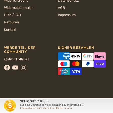
Widerrufsrecht
Datenschutz
Widerrufsformular
AGB
Hilfe / FAQ
Impressum
Retouren
Kontakt
WERDE TEIL DER
SICHER BEZAHLEN
COMMUNITY
@stilord.official
Facebook
YouTube
Instagram
SEHR GUT
(4.88 / 5)
© 2026
STILORD
aus
652
Bewertungen bei: amazon.de, shopvote.de ⓘ
Informationen zur Echtheit der Bewertungen