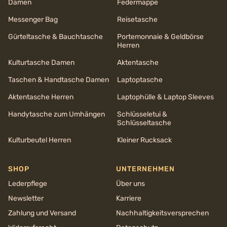
Damen
Federmappe
Messenger Bag
Reisetasche
Gürteltasche & Bauchtasche
Portemonnaie & Geldbörse
Herren
Kulturtasche Damen
Aktentasche
Taschen & Handtasche Damen
Laptoptasche
Aktentasche Herren
Laptophülle & Laptop Sleeves
Handytasche zum Umhängen
Schlüsseletui &
Schlüsseltasche
Kulturbeutel Herren
Kleiner Rucksack
SHOP
UNTERNEHMEN
Lederpflege
Über uns
Newsletter
Karriere
Zahlung und Versand
Nachhaltigkeits­versprechen