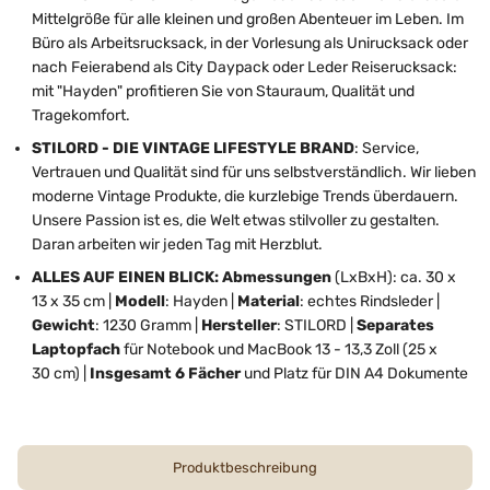
Mittelgröße für alle kleinen und großen Abenteuer im Leben. Im
Büro als Arbeitsrucksack, in der Vorlesung als Unirucksack oder
nach Feierabend als City Daypack oder Leder Reiserucksack:
mit "Hayden" profitieren Sie von Stauraum, Qualität und
Tragekomfort.
STILORD - DIE VINTAGE LIFESTYLE BRAND
: Service,
Vertrauen und Qualität sind für uns selbstverständlich. Wir lieben
moderne Vintage Produkte, die kurzlebige Trends überdauern.
Unsere Passion ist es, die Welt etwas stilvoller zu gestalten.
Daran arbeiten wir jeden Tag mit Herzblut.
ALLES AUF EINEN BLICK: Abmessungen
(LxBxH): ca. 30 x
13 x 35 cm |
Modell
: Hayden |
Material
: echtes Rindsleder |
Gewicht
: 1230 Gramm |
Hersteller
: STILORD |
Separates
Laptopfach
für Notebook und MacBook 13 - 13,3 Zoll (25 x
30 cm) |
Insgesamt 6 Fächer
und Platz für DIN A4 Dokumente
Produktbeschreibung