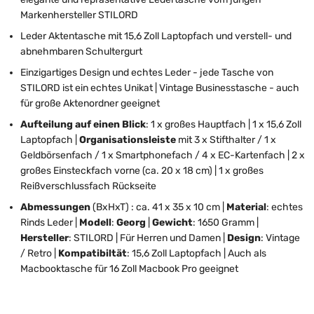
Markenhersteller STILORD
Leder Aktentasche mit 15,6 Zoll Laptopfach und verstell- und
abnehmbaren Schultergurt
Einzigartiges Design und echtes Leder - jede Tasche von
STILORD ist ein echtes Unikat | Vintage Businesstasche - auch
für große Aktenordner geeignet
Aufteilung auf einen Blick
: 1 x großes Hauptfach | 1 x 15,6 Zoll
Laptopfach |
Organisationsleiste
mit 3 x Stifthalter / 1 x
Geldbörsenfach / 1 x Smartphonefach / 4 x EC-Kartenfach | 2 x
großes Einsteckfach vorne (ca. 20 x 18 cm) | 1 x großes
Reißverschlussfach Rückseite
Abmessungen
(BxHxT) : ca. 41 x 35 x 10 cm |
Material
: echtes
Rinds Leder |
Modell
:
Georg
|
Gewicht
: 1650 Gramm |
Hersteller
: STILORD | Für Herren und Damen |
Design
: Vintage
/ Retro |
Kompatibiltät
: 15,6 Zoll Laptopfach | Auch als
Macbooktasche für 16 Zoll Macbook Pro geeignet