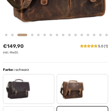
Normaler Preis
€149,90
5.0 (1)
inkl. MwSt.
Farbe :
schwarz
dunkel - braun
mittel - braun