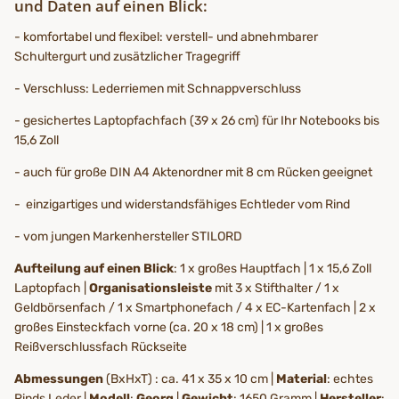
und Daten auf einen Blick:
- komfortabel und flexibel: verstell- und abnehmbarer
Schultergurt und zusätzlicher Tragegriff
- Verschluss: Lederriemen mit Schnappverschluss
- gesichertes Laptopfachfach (39 x 26 cm) für Ihr Notebooks bis
15,6 Zoll
- auch für große DIN A4 Aktenordner mit 8 cm Rücken geeignet
- einzigartiges und widerstandsfähiges Echtleder vom Rind
- vom jungen Markenhersteller STILORD
Aufteilung auf einen Blick
: 1 x großes Hauptfach | 1 x 15,6 Zoll
Laptopfach |
Organisationsleiste
mit 3 x Stifthalter / 1 x
Geldbörsenfach / 1 x Smartphonefach / 4 x EC-Kartenfach | 2 x
großes Einsteckfach vorne (ca. 20 x 18 cm) | 1 x großes
Reißverschlussfach Rückseite
Abmessungen
(BxHxT) : ca. 41 x 35 x 10 cm |
Material
: echtes
Rinds Leder |
Modell
:
Georg
|
Gewicht
: 1650 Gramm |
Hersteller
: