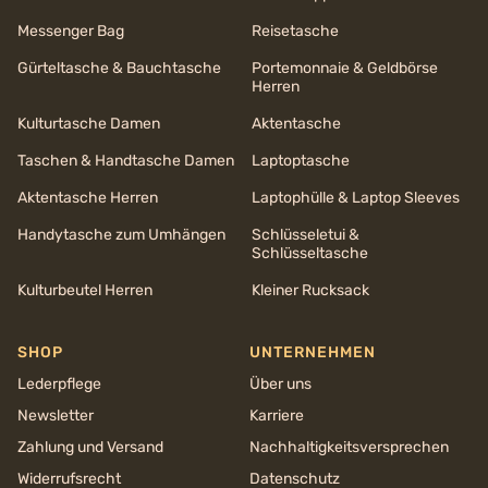
Messenger Bag
Reisetasche
Gürteltasche & Bauchtasche
Portemonnaie & Geldbörse
Herren
Kulturtasche Damen
Aktentasche
Taschen & Handtasche Damen
Laptoptasche
Aktentasche Herren
Laptophülle & Laptop Sleeves
Handytasche zum Umhängen
Schlüsseletui &
Schlüsseltasche
Kulturbeutel Herren
Kleiner Rucksack
SHOP
UNTERNEHMEN
Lederpflege
Über uns
Newsletter
Karriere
Zahlung und Versand
Nachhaltigkeits­versprechen
Widerrufsrecht
Datenschutz