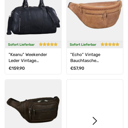
Sofort Lieferbar
Sofort Lieferbar
"Keanu" Weekender
"Echo" Vintage
Leder Vintage
Bauchtasche
Handgepäck
Hüfttasche Leder
Normaler Preis
Normaler Preis
€159,90
€57,90
Reisetasche Echtleder