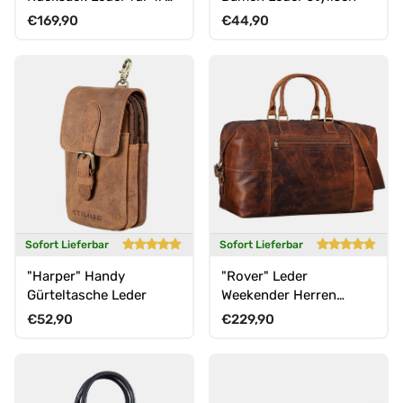
Zoll Laptop Herren &
Normaler Preis
Normaler Preis
€169,90
€44,90
Damen
Sofort Lieferbar
Sofort Lieferbar
"Harper" Handy
"Rover" Leder
Gürteltasche Leder
Weekender Herren
Reisetasche
Normaler Preis
Normaler Preis
€52,90
€229,90