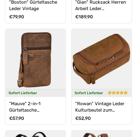
"Boston" Gürteltasche
"Gian" Rucksack Herren
Leder Vintage
Arbeit Leder
Damenrucksack Groß
Normaler Preis
Normaler Preis
€79,90
€189,90
für 16" Laptops
Sofort Lieferbar
Sofort Lieferbar
"Mauve" 2-in-1
"Rowan" Vintage Leder
Gürteltasche
Kulturbeutel zum
Umhängetasche Herren
Aufhängen
Normaler Preis
Normaler Preis
€57,90
€52,90
Leder Klein