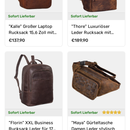
Sofort Lieferbar
Sofort Lieferbar
"Kalle" Großer Laptop
"Thore" Luxuriöser
Rucksack 15,6 Zoll mit
Leder Rucksack mit
vielen Fächern
Laptopfach 17 Zoll
Normaler Preis
Normaler Preis
€137,90
€189,90
Laptopfach
Sofort Lieferbar
Sofort Lieferbar
"Florin" XXL Business
"Maya" Gürteltasche
Rucksack Leder für 17
Damen Leder stylisch