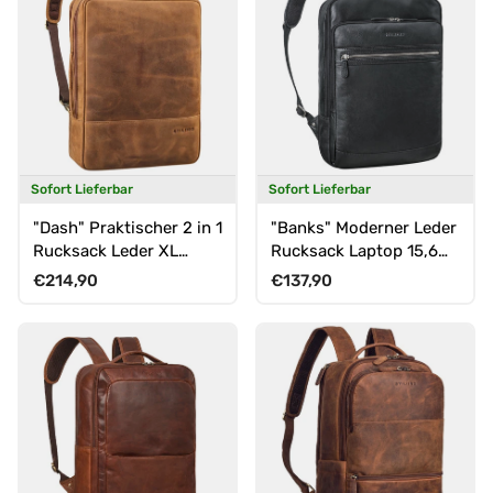
Sofort Lieferbar
Sofort Lieferbar
"Dash" Praktischer 2 in 1
"Banks" Moderner Leder
Rucksack Leder XL
Rucksack Laptop 15,6
Aktentasche 15 - 16
Zoll
Normaler Preis
Normaler Preis
€214,90
€137,90
Unisex