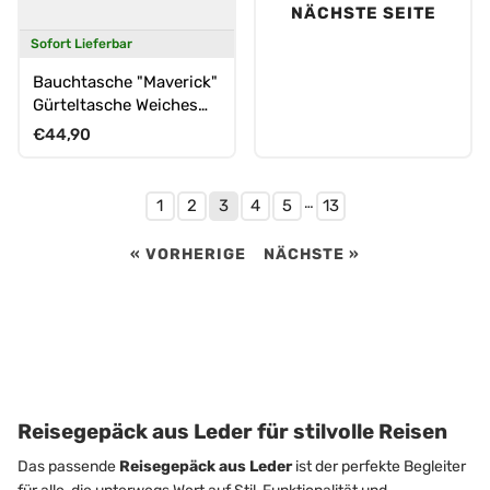
NÄCHSTE SEITE
Sofort Lieferbar
Bauchtasche "Maverick"
Gürteltasche Weiches
Leder
Normaler Preis
€44,90
…
1
2
3
4
5
13
« VORHERIGE
NÄCHSTE »
Reisegepäck aus Leder für stilvolle Reisen
Das passende
Reisegepäck aus Leder
ist der perfekte Begleiter