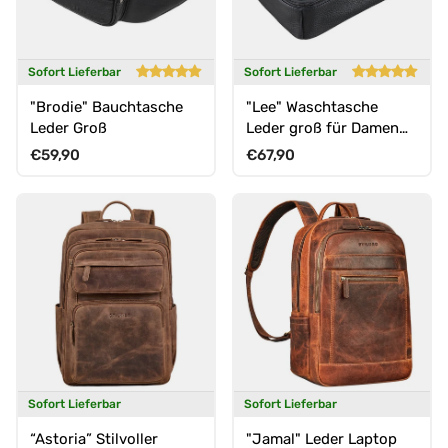
Sofort Lieferbar
Sofort Lieferbar
"Brodie" Bauchtasche
"Lee" Waschtasche
Leder Groß
Leder groß für Damen
und Herren
Normaler Preis
Normaler Preis
€59,90
€67,90
Sofort Lieferbar
Sofort Lieferbar
“Astoria” Stilvoller
"Jamal" Leder Laptop