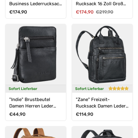
Business Lederrucksack
Rucksack 16 Zoll Groß
Vintage mit 17 Zoll
für Damen und Herren
Normaler Preis
Verkaufspreis
Normaler Preis
€174,90
€174,90
€219,90
Laptop-Fach Uni
Rucksack Reiserucksack
Herren
Sofort Lieferbar
Sofort Lieferbar
"Indie" Brustbeutel
"Zane" Freizeit-
Damen Herren Leder
Rucksack Damen Leder
klein
Mittel-Groß
Normaler Preis
Normaler Preis
€44,90
€114,90