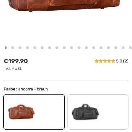
Normaler Preis
€199,90
5.0 (2)
inkl. MwSt.
Farbe :
andorra - braun
andorra - braun
schwarz