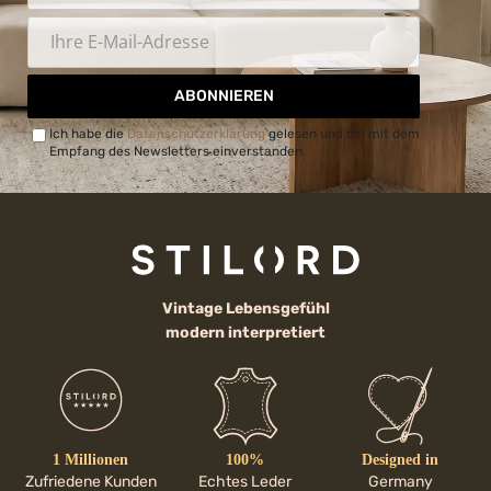
ABONNIEREN
Ich habe die
Datenschutzerklärung
gelesen und bin mit dem
Empfang des Newsletters einverstanden.
Vintage Lebensgefühl
modern interpretiert
1 Millionen
100%
Designed in
Zufriedene Kunden
Echtes Leder
Germany