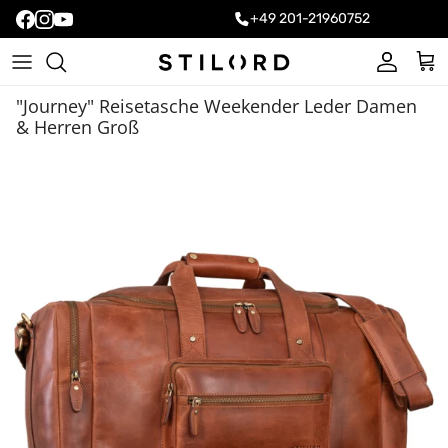
+49 201-21960752
Konto
Ein
"Journey" Reisetasche Weekender Leder Damen
& Herren Groß