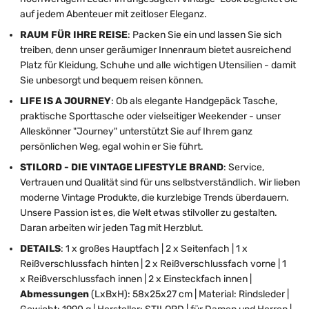
auf jedem Abenteuer mit zeitloser Eleganz.
RAUM FÜR IHRE REISE
: Packen Sie ein und lassen Sie sich
treiben, denn unser geräumiger Innenraum bietet ausreichend
Platz für Kleidung, Schuhe und alle wichtigen Utensilien - damit
Sie unbesorgt und bequem reisen können.
LIFE IS A JOURNEY
: Ob als elegante Handgepäck Tasche,
praktische Sporttasche oder vielseitiger Weekender - unser
Alleskönner "Journey" unterstützt Sie auf Ihrem ganz
persönlichen Weg, egal wohin er Sie führt.
STILORD - DIE VINTAGE LIFESTYLE BRAND
: Service,
Vertrauen und Qualität sind für uns selbstverständlich. Wir lieben
moderne Vintage Produkte, die kurzlebige Trends überdauern.
Unsere Passion ist es, die Welt etwas stilvoller zu gestalten.
Daran arbeiten wir jeden Tag mit Herzblut.
DETAILS
: 1 x großes Hauptfach | 2 x Seitenfach | 1 x
Reißverschlussfach hinten | 2 x Reißverschlussfach vorne | 1
x Reißverschlussfach innen | 2 x Einsteckfach innen |
Abmessungen
(LxBxH): 58x25x27 cm | Material: Rindsleder |