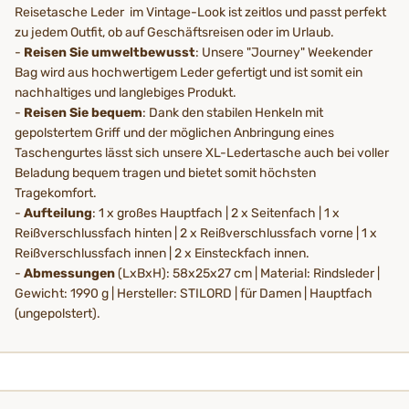
Reisetasche Leder im Vintage-Look ist zeitlos und passt perfekt
zu jedem Outfit, ob auf Geschäftsreisen oder im Urlaub.
-
Reisen Sie umweltbewusst
: Unsere "Journey" Weekender
Bag wird aus hochwertigem Leder gefertigt und ist somit ein
nachhaltiges und langlebiges Produkt.
-
Reisen Sie bequem
: Dank den stabilen Henkeln mit
gepolstertem Griff und der möglichen Anbringung eines
Taschengurtes lässt sich unsere XL-Ledertasche auch bei voller
Beladung bequem tragen und bietet somit höchsten
Tragekomfort.
-
Aufteilung
: 1 x großes Hauptfach | 2 x Seitenfach | 1 x
Reißverschlussfach hinten | 2 x Reißverschlussfach vorne | 1 x
Reißverschlussfach innen | 2 x Einsteckfach innen.
-
Abmessungen
(LxBxH): 58x25x27 cm | Material: Rindsleder |
Gewicht: 1990 g | Hersteller: STILORD | für Damen | Hauptfach
(ungepolstert).