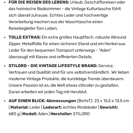
FÜR DIE REISEN DES LEBENS:
Urlaub, Geschäftsreisen oder
das heimische Badezimmer - die Vintage Kulturtasche fühlt
sich überall zuhause. Echtes Leder und hochwertige
Verarbeitung machen aus der Waschtasche einen
Reisebegleiter fürs Leben.
TOLLE EXTRAS:
Ein extra großes Hauptfach, robuste Allround
Zipper, Metallfüße für einen sicheren Stand und ein Henkel aus
Leder für den bequemen Transport unterwegs - "Aden"
überzeugt mit Klasse und raffinierten Details.
STILORD - DIE VINTAGE LIFESTYLE BRAND:
Service,
Vertrauen und Qualität sind für uns selbstverständlich. Wir lieben
moderne Vintage Produkte, die kurzlebige Trends überdauern.
Unsere Passion ist es, die Welt etwas stilvoller zu gestalten.
Daran arbeiten wir jeden Tag mit Herzblut.
AUF EINEN BLICK: Abmessungen
(BxHxT): 23 x 15,5 x 13,5 cm
|
Material:
Leder |
Lederart:
echtes Rindsleder |
Gewicht:
680 g |
Modell:
Aden |
Hersteller:
STILORD