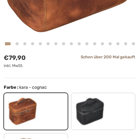
Normaler Preis
€79,90
Schon über 200 Mal gekauft
inkl. MwSt.
Farbe :
kara - cognac
kara - cognac
schwarz