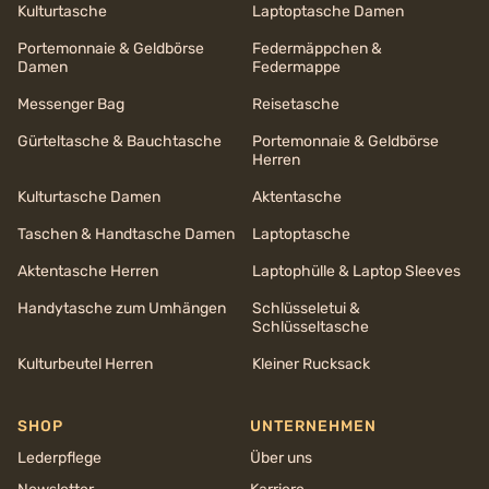
Kulturtasche
Laptoptasche Damen
Portemonnaie & Geldbörse
Federmäppchen &
Damen
Federmappe
Messenger Bag
Reisetasche
Gürteltasche & Bauchtasche
Portemonnaie & Geldbörse
Herren
Kulturtasche Damen
Aktentasche
Taschen & Handtasche Damen
Laptoptasche
Aktentasche Herren
Laptophülle & Laptop Sleeves
Handytasche zum Umhängen
Schlüsseletui &
Schlüsseltasche
Kulturbeutel Herren
Kleiner Rucksack
SHOP
UNTERNEHMEN
Lederpflege
Über uns