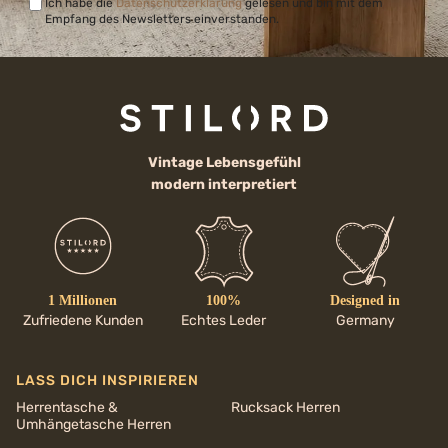
Ich habe die
Datenschutzerklärung
gelesen und bin mit dem
Empfang des Newsletters einverstanden.
Vintage Lebensgefühl
modern interpretiert
1 Millionen
100%
Designed in
Zufriedene Kunden
Echtes Leder
Germany
LASS DICH INSPIRIEREN
Herrentasche &
Rucksack Herren
Umhängetasche Herren