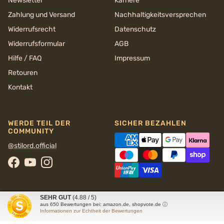
Newsletter
Karriere
Zahlung und Versand
Nachhaltigkeits­versprechen
Widerrufsrecht
Datenschutz
Widerrufsformular
AGB
Hilfe / FAQ
Impressum
Retouren
Kontakt
WERDE TEIL DER
SICHER BEZAHLEN
COMMUNITY
@stilord.official
Facebook
YouTube
Instagram
SEHR GUT
(4.88 / 5)
aus
650
Bewertungen bei: amazon.de, shopvote.de ⓘ
Informationen zur Echtheit der Bewertungen