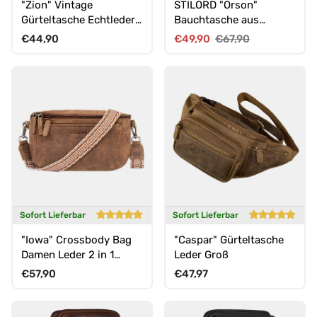
"Zion" Vintage
STILORD "Orson"
Gürteltasche Echtleder
Bauchtasche aus
Bauchtasche
echtem Leder für Damen
Normaler Preis
Verkaufspreis
Normaler Preis
€44,90
€49,90
€67,90
und Herren
Sofort Lieferbar
Sofort Lieferbar
"Iowa" Crossbody Bag
"Caspar" Gürteltasche
Damen Leder 2 in 1
Leder Groß
Leder Bauchtasche
Normaler Preis
Normaler Preis
€57,90
€47,97