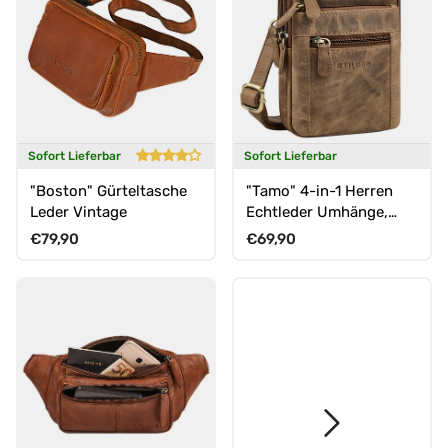
Sofort Lieferbar
Sofort Lieferbar
"Boston" Gürteltasche
"Tamo" 4-in-1 Herren
Leder Vintage
Echtleder Umhänge,
Gürtel, Karabiner,
Normaler Preis
Normaler Preis
€79,90
€69,90
Brusttasche