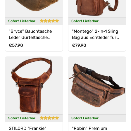
Sofort Lieferbar
Sofort Lieferbar
"Bryce" Bauchtasche
"Montego" 2-in-1 Sling
Leder Gürteltasche
Bag aus Echtleder für
Vintage
Herren
Normaler Preis
Normaler Preis
€57,90
€79,90
Sofort Lieferbar
Sofort Lieferbar
STILORD "Frankie"
"Robin" Premium