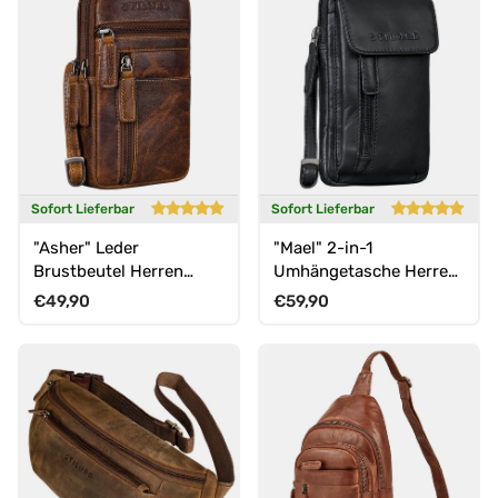
Sofort Lieferbar
Sofort Lieferbar
"Asher" Leder
"Mael" 2-in-1
Brustbeutel Herren
Umhängetasche Herren
Vintage Gürteltasche
Leder Handytasche
Normaler Preis
Normaler Preis
€49,90
€59,90
zum Umhängen
Gürteltasche