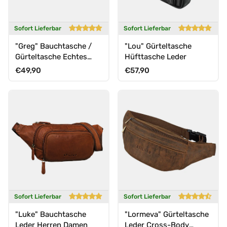
Sofort Lieferbar
Sofort Lieferbar
"Greg" Bauchtasche /
"Lou" Gürteltasche
Gürteltasche Echtes
Hüfttasche Leder
Leder für Damen Herren
Normaler Preis
Normaler Preis
€49,90
€57,90
Groß
Sofort Lieferbar
Sofort Lieferbar
"Luke" Bauchtasche
"Lormeva" Gürteltasche
Leder Herren Damen
Leder Cross-Body