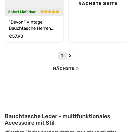
NÄCHSTE SEITE
Sofort Lieferbar
"Devon" Vintage
Bauchtasche Herren
Leder Gürteltasche viele
Normaler Preis
€57,90
Fächer
1
2
NÄCHSTE »
Bauchtasche Leder - multifunktionales
Accessoire mit Stil