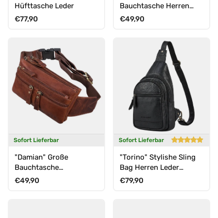
Hüfttasche Leder
Bauchtasche Herren
Leder mit 6
Normaler Preis
Normaler Preis
€77,90
€49,90
Reißverschlussfächern
Sofort Lieferbar
Sofort Lieferbar
"Damian" Große
"Torino" Stylishe Sling
Bauchtasche
Bag Herren Leder
Gürteltasche Leder
Crossbody Bab für
Normaler Preis
Normaler Preis
€49,90
€79,90
Vintage Damen und
Tablet 8,3 Zoll
Herren