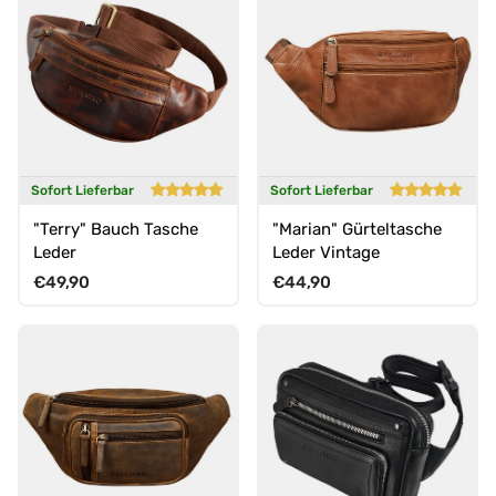
Sofort Lieferbar
Sofort Lieferbar
"Terry" Bauch Tasche
"Marian" Gürteltasche
Leder
Leder Vintage
Normaler Preis
Normaler Preis
€49,90
€44,90