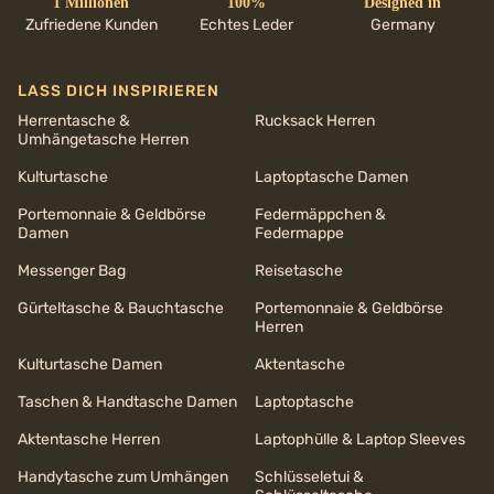
1 Millionen
100%
Designed in
Zufriedene Kunden
Echtes Leder
Germany
LASS DICH INSPIRIEREN
Herrentasche &
Rucksack Herren
Umhängetasche Herren
Kulturtasche
Laptoptasche Damen
Portemonnaie & Geldbörse
Federmäppchen &
Damen
Federmappe
Messenger Bag
Reisetasche
Gürteltasche & Bauchtasche
Portemonnaie & Geldbörse
Herren
Kulturtasche Damen
Aktentasche
Taschen & Handtasche Damen
Laptoptasche
Aktentasche Herren
Laptophülle & Laptop Sleeves
Handytasche zum Umhängen
Schlüsseletui &