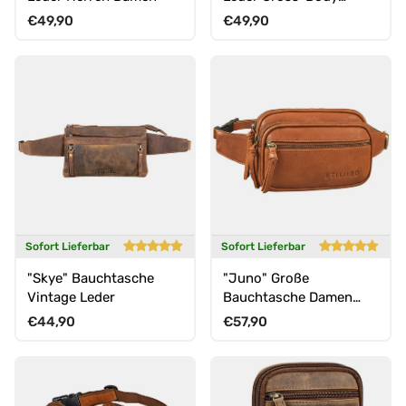
Tasche
Normaler Preis
Normaler Preis
€49,90
€49,90
Sofort Lieferbar
Sofort Lieferbar
"Skye" Bauchtasche
"Juno" Große
Vintage Leder
Bauchtasche Damen
Leder für Freizeit
Normaler Preis
Normaler Preis
€44,90
€57,90
Festival Reisen