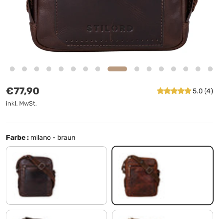
Normaler Preis
€77,90
5.0 (4)
inkl. MwSt.
Farbe :
milano - braun
davos - braun
milano - braun