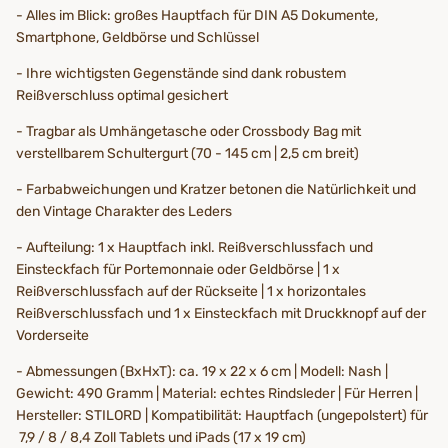
- Alles im Blick: großes Hauptfach für DIN A5 Dokumente,
Smartphone, Geldbörse und Schlüssel
- Ihre wichtigsten Gegenstände sind dank robustem
Reißverschluss optimal gesichert
- Tragbar als Umhängetasche oder Crossbody Bag mit
verstellbarem Schultergurt (70 - 145 cm | 2,5 cm breit)
- Farbabweichungen und Kratzer betonen die Natürlichkeit und
den Vintage Charakter des Leders
- Aufteilung: 1 x Hauptfach inkl. Reißverschlussfach und
Einsteckfach für Portemonnaie oder Geldbörse | 1 x
Reißverschlussfach auf der Rückseite | 1 x horizontales
Reißverschlussfach und 1 x Einsteckfach mit Druckknopf auf der
Vorderseite
- Abmessungen
(BxHxT): ca. 19 x 22 x 6 cm | Modell: Nash |
Gewicht: 490 Gramm | Material: echtes Rindsleder | Für Herren |
Hersteller: STILORD | Kompatibilität: Hauptfach (ungepolstert) für
7,9 / 8 / 8,4 Zoll Tablets und iPads (17 x 19 cm)