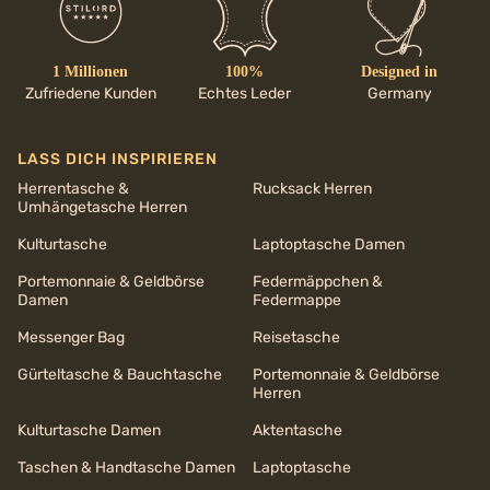
1 Millionen
100%
Designed in
Zufriedene Kunden
Echtes Leder
Germany
LASS DICH INSPIRIEREN
Herrentasche &
Rucksack Herren
Umhängetasche Herren
Kulturtasche
Laptoptasche Damen
Portemonnaie & Geldbörse
Federmäppchen &
Damen
Federmappe
Messenger Bag
Reisetasche
Gürteltasche & Bauchtasche
Portemonnaie & Geldbörse
Herren
Kulturtasche Damen
Aktentasche
Taschen & Handtasche Damen
Laptoptasche