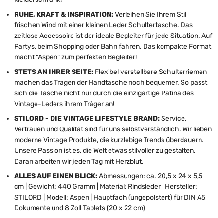
RUHE, KRAFT & INSPIRATION:
Verleihen Sie Ihrem Stil
frischen Wind mit einer kleinen Leder Schultertasche. Das
zeitlose Accessoire ist der ideale Begleiter für jede Situation. Auf
Partys, beim Shopping oder Bahn fahren. Das kompakte Format
macht "Aspen" zum perfekten Begleiter!
STETS AN IHRER SEITE:
Flexibel verstellbare Schulterriemen
machen das Tragen der Handtasche noch bequemer. So passt
sich die Tasche nicht nur durch die einzigartige Patina des
Vintage-Leders ihrem Träger an!
STILORD - DIE VINTAGE LIFESTYLE BRAND:
Service,
Vertrauen und Qualität sind für uns selbstverständlich. Wir lieben
moderne Vintage Produkte, die kurzlebige Trends überdauern.
Unsere Passion ist es, die Welt etwas stilvoller zu gestalten.
Daran arbeiten wir jeden Tag mit Herzblut.
ALLES AUF EINEN BLICK:
Abmessungen: ca. 20,5 x 24 x 5,5
cm | Gewicht: 440 Gramm | Material: Rindsleder | Hersteller:
STILORD | Modell: Aspen | Hauptfach (ungepolstert) für DIN A5
Dokumente und 8 Zoll Tablets (20 x 22 cm)