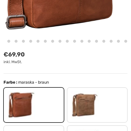
Normaler Preis
€69,90
inkl. MwSt.
Farbe :
maraska - braun
maraska - braun
tan - dunkelbraun