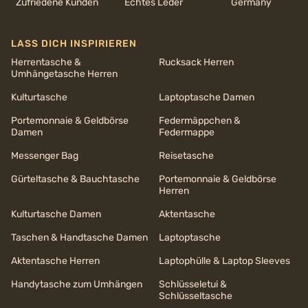
Zufriedene Kunden
Echtes Leder
Germany
LASS DICH INSPIRIEREN
Herrentasche &
Rucksack Herren
Umhängetasche Herren
Kulturtasche
Laptoptasche Damen
Portemonnaie & Geldbörse
Federmäppchen &
Damen
Federmappe
Messenger Bag
Reisetasche
Gürteltasche & Bauchtasche
Portemonnaie & Geldbörse
Herren
Kulturtasche Damen
Aktentasche
Taschen & Handtasche Damen
Laptoptasche
Aktentasche Herren
Laptophülle & Laptop Sleeves
Handytasche zum Umhängen
Schlüsseletui &
Schlüsseltasche