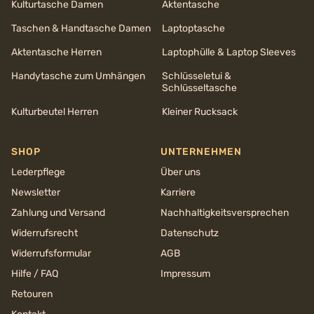
Kulturtasche Damen
Aktentasche
Taschen & Handtasche Damen
Laptoptasche
Aktentasche Herren
Laptophülle & Laptop Sleeves
Handytasche zum Umhängen
Schlüsseletui &
Schlüsseltasche
Kulturbeutel Herren
Kleiner Rucksack
SHOP
UNTERNEHMEN
Lederpflege
Über uns
Newsletter
Karriere
Zahlung und Versand
Nachhaltigkeits­versprechen
Widerrufsrecht
Datenschutz
Widerrufsformular
AGB
Hilfe / FAQ
Impressum
Retouren