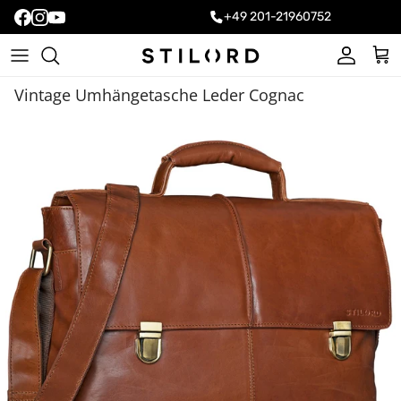
+49 201-21960752
Konto
Ein
Vintage Umhängetasche Leder Cognac