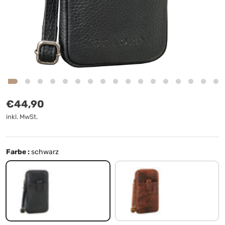
Normaler Preis
€44,90
inkl. MwSt.
Farbe :
schwarz
schwarz
prestige - braun