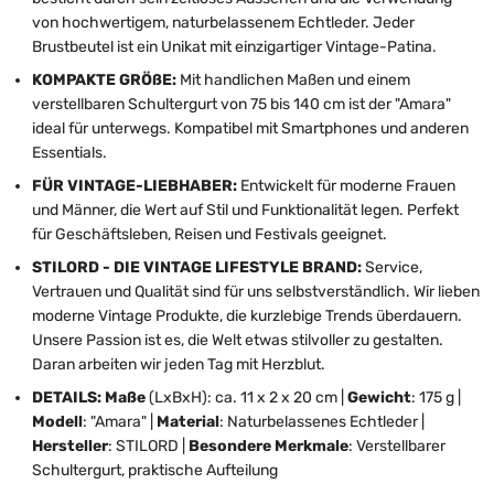
von hochwertigem, naturbelassenem Echtleder. Jeder
Brustbeutel ist ein Unikat mit einzigartiger Vintage-Patina.
KOMPAKTE GRÖßE:
Mit handlichen Maßen und einem
verstellbaren Schultergurt von 75 bis 140 cm ist der "Amara"
ideal für unterwegs. Kompatibel mit Smartphones und anderen
Essentials.
FÜR VINTAGE-LIEBHABER:
Entwickelt für moderne Frauen
und Männer, die Wert auf Stil und Funktionalität legen. Perfekt
für Geschäftsleben, Reisen und Festivals geeignet.
STILORD - DIE VINTAGE LIFESTYLE BRAND:
Service,
Vertrauen und Qualität sind für uns selbstverständlich. Wir lieben
moderne Vintage Produkte, die kurzlebige Trends überdauern.
Unsere Passion ist es, die Welt etwas stilvoller zu gestalten.
Daran arbeiten wir jeden Tag mit Herzblut.
DETAILS: Maße
(LxBxH): ca. 11 x 2 x 20 cm |
Gewicht
: 175 g |
Modell
: "Amara" |
Material
: Naturbelassenes Echtleder |
Hersteller
: STILORD |
Besondere Merkmale
: Verstellbarer
Schultergurt, praktische Aufteilung