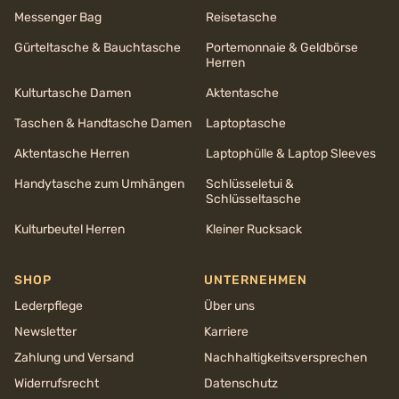
Messenger Bag
Reisetasche
Gürteltasche & Bauchtasche
Portemonnaie & Geldbörse
Herren
Kulturtasche Damen
Aktentasche
Taschen & Handtasche Damen
Laptoptasche
Aktentasche Herren
Laptophülle & Laptop Sleeves
Handytasche zum Umhängen
Schlüsseletui &
Schlüsseltasche
Kulturbeutel Herren
Kleiner Rucksack
SHOP
UNTERNEHMEN
Lederpflege
Über uns
Newsletter
Karriere
Zahlung und Versand
Nachhaltigkeits­versprechen
Widerrufsrecht
Datenschutz