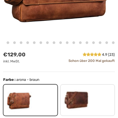
Normaler Preis
€129,00
4.9 (23)
Schon über 200 Mal gekauft
inkl. MwSt.
Farbe :
arona - braun
arona - braun
florida - braun