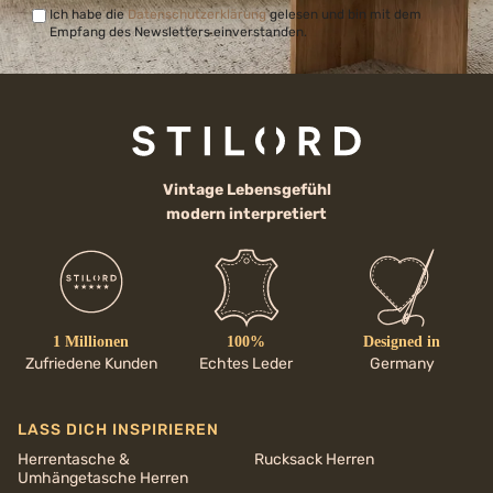
Ich habe die
Datenschutzerklärung
gelesen und bin mit dem
Empfang des Newsletters einverstanden.
Vintage Lebensgefühl
modern interpretiert
1 Millionen
100%
Designed in
Zufriedene Kunden
Echtes Leder
Germany
LASS DICH INSPIRIEREN
Herrentasche &
Rucksack Herren
Umhängetasche Herren