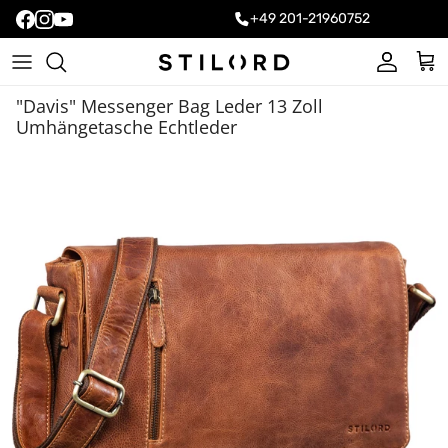
+49 201-21960752
Konto
Ein
"Davis" Messenger Bag Leder 13 Zoll
Umhängetasche Echtleder