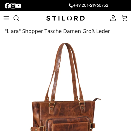
+49 201-21960752
Konto
Ein
"Liara" Shopper Tasche Damen Groß Leder