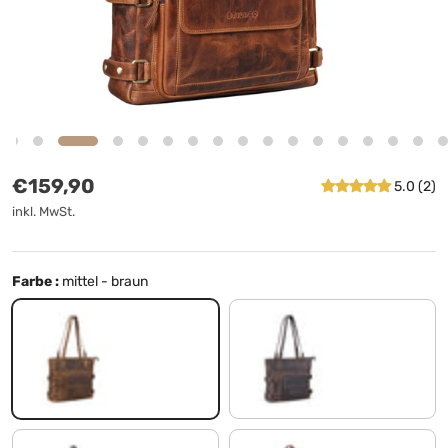
Normaler Preis
€159,90
5.0 (2)
inkl. MwSt.
Farbe :
mittel - braun
mittel - braun
dunkel - braun