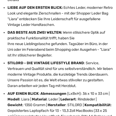
LIEBE AUF DEN ERSTEN BLICK:
Echtes Leder, moderner Retro
Look und elegante Zierschnallen - mit der Shopper Leder Bag
"Liara" entdecken Sie Ihre Leidenschaft für ausgefallene
Vintage Leder Handtaschen.
DAS BESTE AUS ZWEI WELTEN:
Wenn stilsichere Optik auf
praktische Funktionalität trifft, haben Sie
Ihre neue Lieblingstasche gefunden. Tagsüber im Büro, in der
Uni oder im Feierabend beim Shopping oder Ausgehen - "Liara"
ist Ihr stilsicherer Begleiter.
STILORD - DIE VINTAGE LIFESTYLE BRAND
: Service,
Vertrauen und Qualität sind für uns selbstverständlich. Wir lieben
moderne Vintage Produkte, die kurzlebige Trends überdauern.
Unsere Passion ist es, die Welt etwas stilvoller zu gestalten.
Daran arbeiten wir jeden Tag mit Herzblut.
AUF EINEN BLICK
:
Abmessungen
(LxBxH): 36 x 10 x 33 cm |
Modell
: Liara |
Material
: Leder |
Lederart
: Rindsleder |
Gewicht
: 1350 Gramm |
Hersteller
: STILORD |
Kompatibilität
:
Gepolstertes Laptopfach für 13 - 13,3 Zoll MacBooks (33 x 25