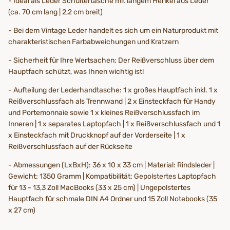
- Ideal als Leder Schultertasche mit langem Henkel aus Leder
(ca. 70 cm lang | 2,2 cm breit)
- Bei dem Vintage Leder handelt es sich um ein Naturprodukt mit
charakteristischen Farbabweichungen und Kratzern
- Sicherheit für Ihre Wertsachen: Der Reißverschluss über dem
Hauptfach schützt, was Ihnen wichtig ist!
- Aufteilung der Lederhandtasche: 1 x großes Hauptfach inkl. 1 x
Reißverschlussfach als Trennwand | 2 x Einsteckfach für Handy
und Portemonnaie sowie 1 x kleines Reißverschlussfach im
Inneren | 1 x separates Laptopfach | 1 x Reißverschlussfach und 1
x Einsteckfach mit Druckknopf auf der Vorderseite | 1 x
Reißverschlussfach auf der Rückseite
- Abmessungen (LxBxH): 36 x 10 x 33 cm | Material: Rindsleder |
Gewicht: 1350 Gramm | Kompatibilität: Gepolstertes Laptopfach
für 13 - 13,3 Zoll MacBooks (33 x 25 cm) | Ungepolstertes
Hauptfach für schmale DIN A4 Ordner und 15 Zoll Notebooks (35
x 27 cm)