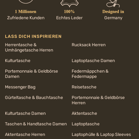
1 Millionen
100%
Designed in
Zufriedene Kunden
Echtes Leder
Germany
LASS DICH INSPIRIEREN
Herrentasche &
Rucksack Herren
Umhängetasche Herren
Kulturtasche
Laptoptasche Damen
Portemonnaie & Geldbörse
Federmäppchen &
Damen
Federmappe
Messenger Bag
Reisetasche
Gürteltasche & Bauchtasche
Portemonnaie & Geldbörse
Herren
Kulturtasche Damen
Aktentasche
Taschen & Handtasche Damen
Laptoptasche
Aktentasche Herren
Laptophülle & Laptop Sleeves