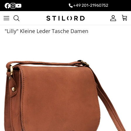
+49 201-21960752
Konto
Ein
"Lilly" Kleine Leder Tasche Damen