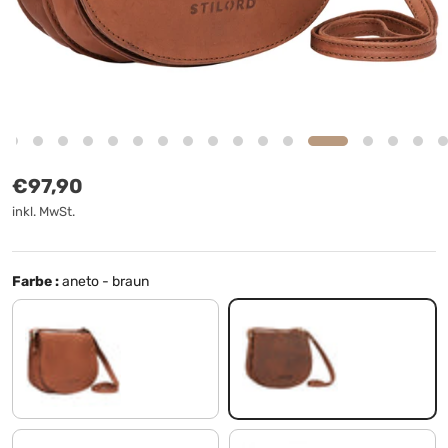
Normaler Preis
€97,90
inkl. MwSt.
Farbe :
aneto - braun
sattel - braun
aneto - braun