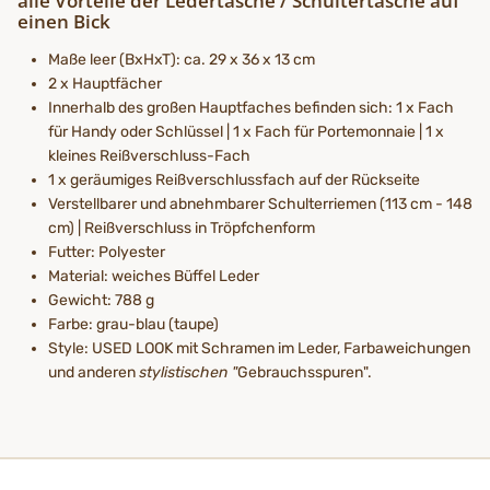
alle Vorteile der Ledertasche / Schultertasche auf
einen Bick
Maße leer (BxHxT): ca. 29 x 36 x 13 cm
2 x Hauptfächer
Innerhalb des großen Hauptfaches befinden sich: 1 x Fach
für Handy oder Schlüssel | 1 x Fach für Portemonnaie | 1 x
kleines Reißverschluss-Fach
1 x geräumiges Reißverschlussfach auf der Rückseite
Verstellbarer und abnehmbarer Schulterriemen (113 cm - 148
cm) | Reißverschluss in Tröpfchenform
Futter: Polyester
Material: weiches Büffel Leder
Gewicht: 788 g
Farbe: grau-blau (taupe)
Style: USED LOOK mit Schramen im Leder, Farbaweichungen
und anderen
stylistischen "
Gebrauchsspuren".