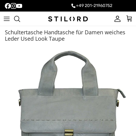
+49 201-21960752
Konto
Ein
Schultertasche Handtasche für Damen weiches
Leder Used Look Taupe