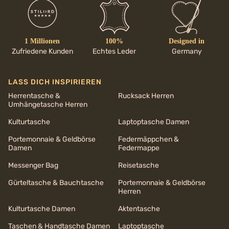
1 Millionen
100%
Designed in
Zufriedene Kunden
Echtes Leder
Germany
LASS DICH INSPIRIEREN
Herrentasche &
Rucksack Herren
Umhängetasche Herren
Kulturtasche
Laptoptasche Damen
Portemonnaie & Geldbörse
Federmäppchen &
Damen
Federmappe
Messenger Bag
Reisetasche
Gürteltasche & Bauchtasche
Portemonnaie & Geldbörse
Herren
Kulturtasche Damen
Aktentasche
Taschen & Handtasche Damen
Laptoptasche