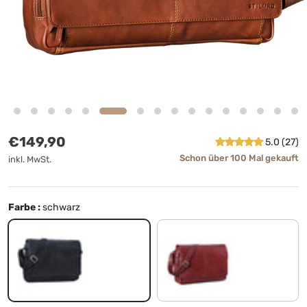
Normaler Preis
€149,90
5.0 (27)
Schon über 100 Mal gekauft
inkl. MwSt.
Farbe :
schwarz
schwarz
rot - braun