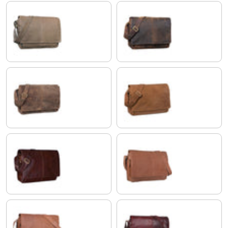
grau - braun
colorado - braun
morino - braun
modena - braun
lyon - braun
cognac - hellbraun