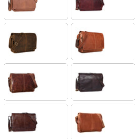
sattel - braun
rosso
calais - braun
cognac - glänzend
antik - braun
ebenholz - braun
schokoladen - braun
cognac - braun