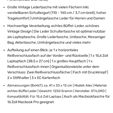
Große Vintage Ledertasche mit vielen Fächern inkl.
verstellbaren Schultergurt (110 - 145 cm / 3,7 cm breit), hoher
Tragekomfort | Umhängetasche Leder für Herren und Damen
Hochwertige Verarbeitung, echtes Büffel-Leder, schönes
Vintage Design | Die Leder Schultertasche ist optimal nutzbar
als Laptoptasche, Große Ledertasche, Unitasche, Messenger
Bag, Aktentasche, Umhängetasche und vieles mehr
Aufteilung auf einen Blick: je 1 x horizontales
Reißverschlussfach auf der Vorder- und Rückseite | 1 x 15,6 Zoll
Laptopfach (38,5 x 27 cm) | 1 x großes Hauptfach | 1 x
Reißverschlussfach innen | Organisationsleiste unter dem
Verschluss: Zwei Reißverschlussfächer | Fach mit Druckknopf |
2 x Stifthalter | 3 x EC Kartenfach
Abmessungen (BxHxT): ca. 41 x 33 x 13 cm | Modell: Alex | Material:
echtes Büffel Leder | Gewicht: 1250 Gramm | Hersteller: STILORD |
| Auch als Macbooktasche für
Kompatibilität: Für 15,6 Zoll Laptops
16 Zoll Macbook Pro geeignet