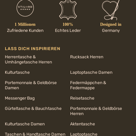
1 Millionen
100%
Designed in
Zufriedene Kunden
Echtes Leder
Germany
LASS DICH INSPIRIEREN
Herrentasche &
Rucksack Herren
Umhängetasche Herren
Kulturtasche
Laptoptasche Damen
Portemonnaie & Geldbörse
Federmäppchen &
Damen
Federmappe
Messenger Bag
Reisetasche
Gürteltasche & Bauchtasche
Portemonnaie & Geldbörse
Herren
Kulturtasche Damen
Aktentasche
Taschen & Handtasche Damen
Laptoptasche