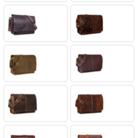
matt - dunkelbraun
bordeaux - braun
dijon - braun
maraska - dunkelbraun
kansas - braun
florida - braun