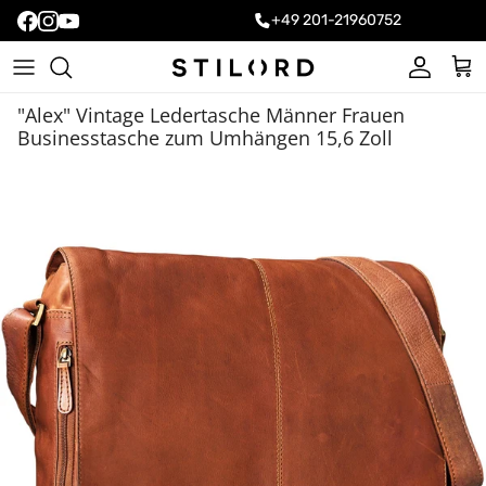
+49 201-21960752
Konto
Ein
"Alex" Vintage Ledertasche Männer Frauen
Businesstasche zum Umhängen 15,6 Zoll