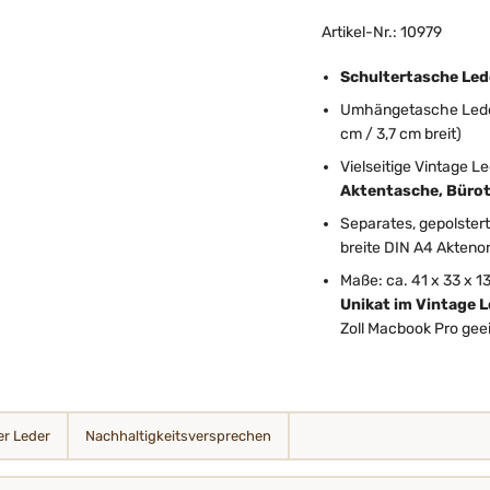
Artikel-Nr.: 10979
Schultertasche Led
Umhängetasche Leder m
cm / 3,7 cm breit)
Vielseitige Vintage L
Aktentasche, Bürot
Separates, gepolstert
breite DIN A4 Akteno
Maße: ca. 41 x 33 x 
Unikat im Vintage L
Zoll Macbook Pro gee
r Leder
Nachhaltigkeits­­­versprechen