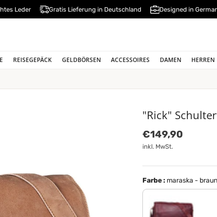
htes Leder
Gratis Lieferung in Deutschland
Designed in Germa
E
REISEGEPÄCK
GELDBÖRSEN
ACCESSOIRES
DAMEN
HERREN
"Rick" Schulter
Normaler Preis
€149,90
inkl. MwSt.
Farbe :
maraska - brau