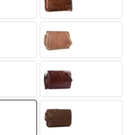
antik - braun
cognac - hellbraun
schokoladen - braun
crunchy - dunkelbraun