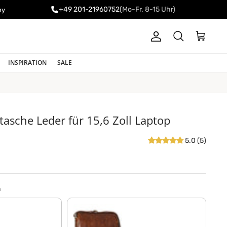
+49 201-21960752
(Mo-Fr. 8-15 Uhr)
ny
Konto
Einkaufswa
Suchen
INSPIRATION
SALE
tasche Leder für 15,6 Zoll Laptop
5.0 (5)
n