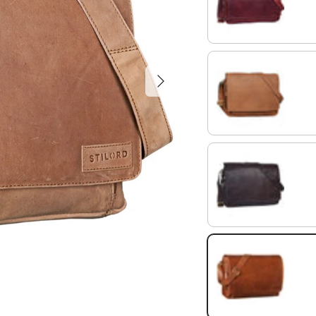
rosso
Nächste
sattel - braun
ebenholz - braun
maraska - braun