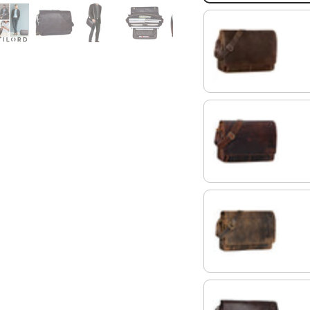
kansas - braun
florida - braun
calais - braun