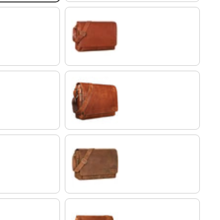
vegetabil - brandy
cognac - glänzend
tan - dunkelbraun