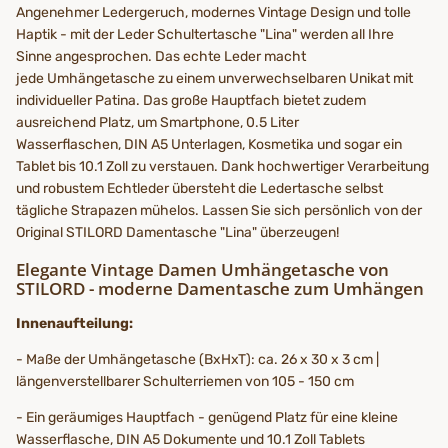
Angenehmer Ledergeruch, modernes Vintage Design und tolle
Haptik - mit der Leder Schultertasche "Lina" werden all Ihre
Sinne angesprochen. Das echte Leder macht
jede Umhängetasche zu einem unverwechselbaren Unikat mit
individueller Patina. Das große Hauptfach bietet zudem
ausreichend Platz, um Smartphone, 0.5 Liter
Wasserflaschen, DIN A5 Unterlagen, Kosmetika und sogar ein
Tablet bis 10.1 Zoll zu verstauen. Dank hochwertiger Verarbeitung
und robustem Echtleder übersteht die Ledertasche selbst
tägliche Strapazen mühelos. Lassen Sie sich persönlich von der
Original STILORD Damentasche "Lina" überzeugen!
Elegante Vintage Damen Umhängetasche von
STILORD - moderne Damentasche zum Umhängen
Innenaufteilung:
- Maße der Umhängetasche (BxHxT): ca. 26 x 30 x 3 cm |
längenverstellbarer Schulterriemen von 105 - 150 cm
- Ein geräumiges Hauptfach - genügend Platz für eine kleine
Wasserflasche, DIN A5 Dokumente und 10.1 Zoll Tablets