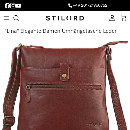
+49 201-21960752
Konto
Ein
"Lina" Elegante Damen Umhängetasche Leder