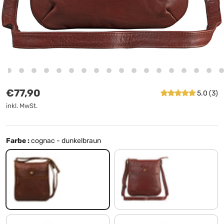
Normaler Preis
€77,90
5.0 (3)
inkl. MwSt.
Farbe :
cognac - dunkelbraun
cognac - dunkelbraun
kupfer - braun