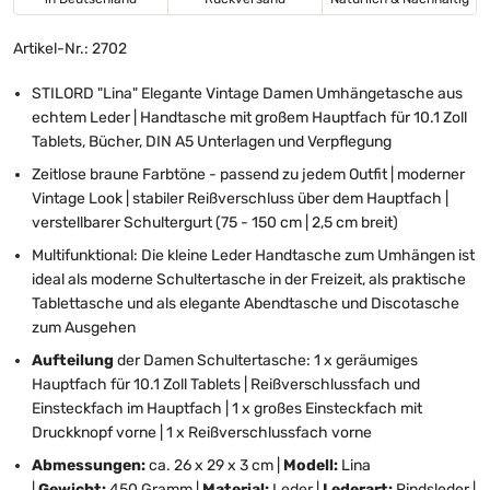
Artikel-Nr.: 2702
STILORD "Lina" Elegante Vintage Damen Umhängetasche aus
echtem Leder | Handtasche mit großem Hauptfach für 10.1 Zoll
Tablets, Bücher, DIN A5 Unterlagen und Verpflegung
Zeitlose braune Farbtöne - passend zu jedem Outfit | moderner
Vintage Look | stabiler Reißverschluss über dem Hauptfach |
verstellbarer Schultergurt (75 - 150 cm | 2,5 cm breit)
Multifunktional: Die kleine Leder Handtasche zum Umhängen ist
ideal als moderne Schultertasche in der Freizeit, als praktische
Tablettasche und als elegante Abendtasche und Discotasche
zum Ausgehen
Aufteilung
der Damen Schultertasche: 1 x geräumiges
Hauptfach für 10.1 Zoll Tablets | Reißverschlussfach und
Einsteckfach im Hauptfach | 1 x großes Einsteckfach mit
Druckknopf vorne | 1 x Reißverschlussfach vorne
Abmessungen:
ca. 26 x 29 x 3 cm |
Modell:
Lina
|
Gewicht:
450 Gramm |
Material:
Leder |
Lederart:
Rindsleder |