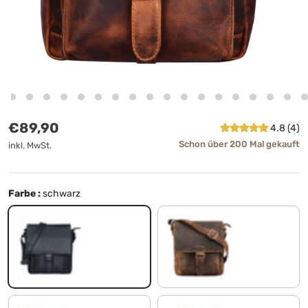
Normaler Preis
€89,90
4.8 (4)
Schon über 200 Mal gekauft
inkl. MwSt.
Farbe :
schwarz
schwarz
kreta - braun