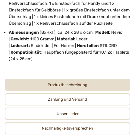
Reißverschlussfach, 1 x Einsteckfach für Handy und 1 x
Einsteckfach für Geldbörse | 1 x großes Einsteckfach unter dem
Überschlag | 1 x kleines Einsteckfach mit Druckknopf unter dem
Überschlag | 1 x Reißverschlussfach auf der Rückseite
Abmessungen
(BxHxT):
ca. 24 x 28 x 6 cm |
Modell:
Nevio
|
Gewicht:
1100 Gramm |
Material:
Leder
|
Lederart:
Rindsleder | Für Herren |
Hersteller:
STILORD
|
Kompatibilität:
Hauptfach (ungepolstert) für 10.1 Zoll Tablets
(24 x 25 cm)
Produktbeschreibung
Zahlung und Versand
Unser Leder
Nachhaltigkeits­­­versprechen