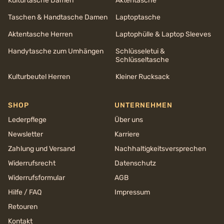
Kulturtasche Damen
Aktentasche
Taschen & Handtasche Damen
Laptoptasche
Aktentasche Herren
Laptophülle & Laptop Sleeves
Handytasche zum Umhängen
Schlüsseletui &
Schlüsseltasche
Kulturbeutel Herren
Kleiner Rucksack
SHOP
UNTERNEHMEN
Lederpflege
Über uns
Newsletter
Karriere
Zahlung und Versand
Nachhaltigkeits­versprechen
Widerrufsrecht
Datenschutz
Widerrufsformular
AGB
Hilfe / FAQ
Impressum
Retouren
Kontakt