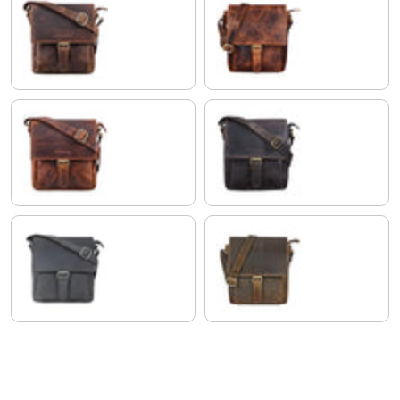
soria - braun
kara - cognac
sesto - cognac
dunkel - braun
carbon - grau
mittel - braun