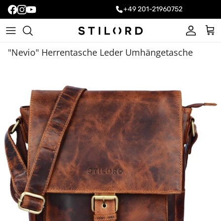
+49 201-21960752
Konto
Ein
"Nevio" Herrentasche Leder Umhängetasche