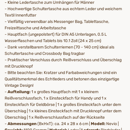
- Kleine Ledertasche zum Umhängen für Männer
- Hochwertige Schultertasche aus echtem Leder und weichem
Textil Innenfutter
- Vielfältig verwendbar als Messenger Bag, Tablettasche,
Freizeittasche und Arbeitstasche
- Hauptfach (ungepolstert) für DIN A5 Unterlagen, 0.5 L
Wasserflaschen und Tablets bis 10.1 Zoll (24 x 25 cm)
- Dank verstellbarem Schulterriemen (70 - 140 cm) ideal als
Schultertasche und Crossbody Bag tragbar
- Praktischer Verschluss durch Reißverschluss und Überschlag
mit Druckknopf
- Bitte beachten Sie: Kratzer und Farbabweichungen sind ein
Qualitätsmerkmal des Echtleders und betonen das einzigartige
Vintage Design!
-
Aufteilung:
1 x großes Hauptfach mit 1 x kleinem
Reißverschlussfach, 1 x Einsteckfach für Handy und 1 x
Einsteckfach für Geldbörse | 1 x großes Einsteckfach unter dem
Überschlag | 1 x kleines Einsteckfach mit Druckknopf unter dem
Überschlag | 1 x Reißverschlussfach auf der Rückseite
-
Abmessungen
(BxHxT): ca. 24 x 28 x 6 cm |
Modell:
Nevio |